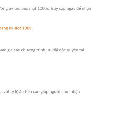
ởng uy tín, bảo mật 100%. Truy cập ngay để nhận
đăng ký slot 188v
,
ham gia các chương trình ưu đãi độc quyền tại
. với tỷ lệ ăn tiền cao giúp người chơi nhận