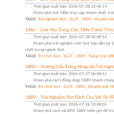
Thời gian xuất bản: 2026-07-28 22:48:14
Khám phá link 188v truy cập nhanh nhất, trả
TAGS:
Trải nghiệm Slot
,
SLOT
,
188V
,
khuyến mã
188v – Link Vào Trang Chủ 188v Chính Thứ
Thời gian xuất bản: 2026-07-28 02:48:14
Khám phá trải nghiệm chơi Slot hấp dẫn tại 
nhất trong ngành Slot.
TAGS:
Trò chơi Slot
,
SLOT
,
188V
,
Trang Chủ 18
188V – Hướng Dẫn Đăng Nhập Và Trải Nghi
Thời gian xuất bản: 2026-07-27 06:48:13
Khám phá cách đăng nhập 188V nhanh chóng, 
TAGS:
Trò chơi Slot
,
SLOT
,
188V
,
khuyến mãi 1
188V – Trải Nghiệm Slot Đỉnh Cao Với Tải 
Thời gian xuất bản: 2026-07-26 10:48:05
Khám phá cách tải APK 188V miễn phí để truy