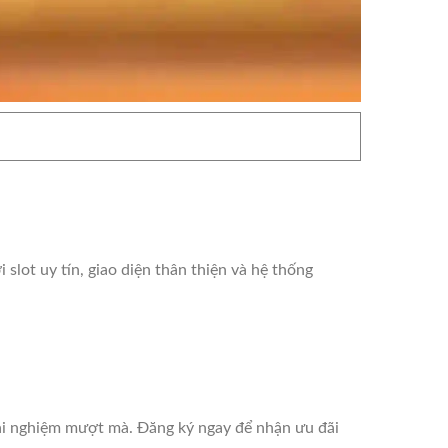
slot uy tín, giao diện thân thiện và hệ thống
rải nghiệm mượt mà. Đăng ký ngay để nhận ưu đãi