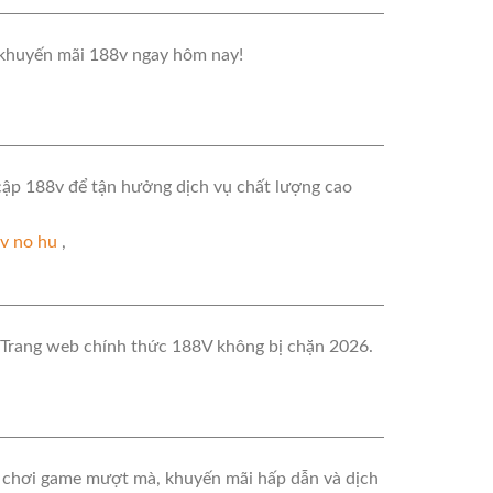
a khuyến mãi 188v ngay hôm nay!
 cập 188v để tận hưởng dịch vụ chất lượng cao
v no hu
,
 Trang web chính thức 188V không bị chặn 2026.
m chơi game mượt mà, khuyến mãi hấp dẫn và dịch