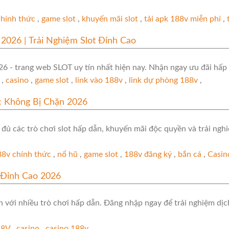
hính thức
,
game slot
,
khuyến mãi slot
,
tải apk 188v miễn phí
,
2026 | Trải Nghiệm Slot Đỉnh Cao
 - trang web SLOT uy tín nhất hiện nay. Nhận ngay ưu đãi hấp d
,
casino
,
game slot
,
link vào 188v
,
link dự phòng 188v
,
c Không Bị Chặn 2026
đủ các trò chơi slot hấp dẫn, khuyến mãi độc quyền và trải ng
88v chính thức
,
nổ hũ
,
game slot
,
188v đăng ký
,
bắn cá
,
Casin
 Đỉnh Cao 2026
 với nhiều trò chơi hấp dẫn. Đăng nhập ngay để trải nghiệm dịch 
88V
,
casino
,
casino 188v
,