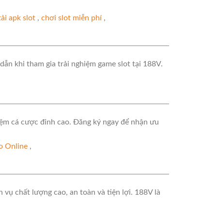
tải apk slot
,
chơi slot miễn phí
,
ẫn khi tham gia trải nghiệm game slot tại 188V.
hiệm cá cược đỉnh cao. Đăng ký ngay để nhận ưu
o Online
,
vụ chất lượng cao, an toàn và tiện lợi. 188V là