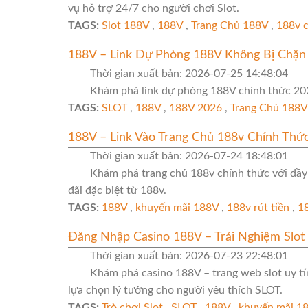
vụ hỗ trợ 24/7 cho người chơi Slot.
TAGS:
Slot 188V
,
188V
,
Trang Chủ 188V
,
188v c
188V – Link Dự Phòng 188V Không Bị Chặn 
Thời gian xuất bản: 2026-07-25 14:48:04
Khám phá link dự phòng 188V chính thức 2026
TAGS:
SLOT
,
188V
,
188V 2026
,
Trang Chủ 188V
188V – Link Vào Trang Chủ 188v Chính Thứ
Thời gian xuất bản: 2026-07-24 18:48:01
Khám phá trang chủ 188v chính thức với đầy 
đãi đặc biệt từ 188v.
TAGS:
188V
,
khuyến mãi 188V
,
188v rút tiền
,
1
Đăng Nhập Casino 188V – Trải Nghiệm Slot
Thời gian xuất bản: 2026-07-23 22:48:01
Khám phá casino 188V – trang web slot uy tín
lựa chọn lý tưởng cho người yêu thích SLOT.
TAGS:
Trò chơi Slot
,
SLOT
,
188V
,
khuyến mãi 1