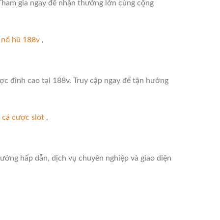
 Tham gia ngay để nhận thưởng lớn cùng cộng
,
nổ hũ 188v
,
ợc đỉnh cao tại 188v. Truy cập ngay để tận hưởng
,
cá cược slot
,
ưởng hấp dẫn, dịch vụ chuyên nghiệp và giao diện