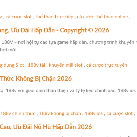
v
,
cá cược slot
,
thể thao trực tiếp
,
cá cược thể thao online
,
ạng, Ưu Đãi Hấp Dẫn - Copyright © 2026
i 188V – nơi hội tụ các tựa game hấp dẫn, chương trình khuyến 
hơi mới.
ng dụng Slot
,
188v tải
,
khuyến mãi slot
,
cá cược trực tuyến
,
h Thức Không Bị Chặn 2026
i 188v với giao diện thân thiện và tỷ lệ kèo chính xác. 188v io
,
188v chính thức
,
188v không bị chặn
,
188v ios
,
cá cược slot
,
h Cao, Ưu Đãi Nổ Hũ Hấp Dẫn 2026