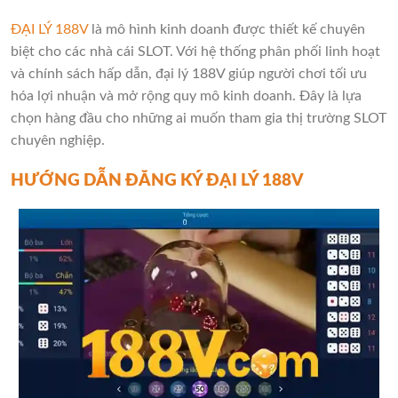
ĐẠI LÝ 188V
là mô hình kinh doanh được thiết kế chuyên
biệt cho các nhà cái SLOT. Với hệ thống phân phối linh hoạt
và chính sách hấp dẫn, đại lý 188V giúp người chơi tối ưu
hóa lợi nhuận và mở rộng quy mô kinh doanh. Đây là lựa
chọn hàng đầu cho những ai muốn tham gia thị trường SLOT
chuyên nghiệp.
HƯỚNG DẪN ĐĂNG KÝ ĐẠI LÝ 188V