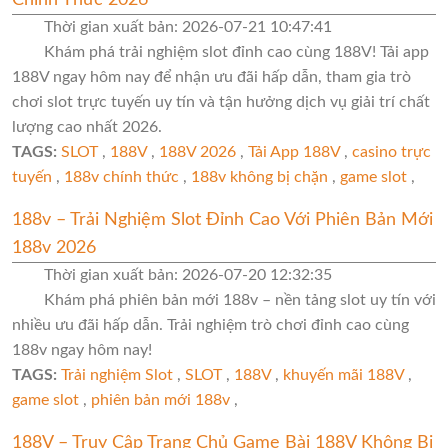
Chính Thức 2026
Thời gian xuất bản: 2026-07-21 10:47:41
Khám phá trải nghiệm slot đỉnh cao cùng 188V! Tải app
188V ngay hôm nay để nhận ưu đãi hấp dẫn, tham gia trò
chơi slot trực tuyến uy tín và tận hưởng dịch vụ giải trí chất
lượng cao nhất 2026.
TAGS:
SLOT
,
188V
,
188V 2026
,
Tải App 188V
,
casino trực
tuyến
,
188v chính thức
,
188v không bị chặn
,
game slot
,
188v – Trải Nghiệm Slot Đỉnh Cao Với Phiên Bản Mới
188v 2026
Thời gian xuất bản: 2026-07-20 12:32:35
Khám phá phiên bản mới 188v – nền tảng slot uy tín với
nhiều ưu đãi hấp dẫn. Trải nghiệm trò chơi đỉnh cao cùng
188v ngay hôm nay!
TAGS:
Trải nghiệm Slot
,
SLOT
,
188V
,
khuyến mãi 188V
,
game slot
,
phiên bản mới 188v
,
188V – Truy Cập Trang Chủ Game Bài 188V Không Bị