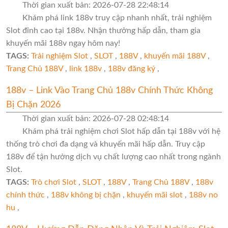
Thời gian xuất bản: 2026-07-28 22:48:14
Khám phá link 188v truy cập nhanh nhất, trải nghiệm
Slot đỉnh cao tại 188v. Nhận thưởng hấp dẫn, tham gia
khuyến mãi 188v ngay hôm nay!
TAGS:
Trải nghiệm Slot
,
SLOT
,
188V
,
khuyến mãi 188V
,
Trang Chủ 188V
,
link 188v
,
188v đăng ký
,
188v – Link Vào Trang Chủ 188v Chính Thức Không
Bị Chặn 2026
Thời gian xuất bản: 2026-07-28 02:48:14
Khám phá trải nghiệm chơi Slot hấp dẫn tại 188v với hệ
thống trò chơi đa dạng và khuyến mãi hấp dẫn. Truy cập
188v để tận hưởng dịch vụ chất lượng cao nhất trong ngành
Slot.
TAGS:
Trò chơi Slot
,
SLOT
,
188V
,
Trang Chủ 188V
,
188v
chính thức
,
188v không bị chặn
,
khuyến mãi slot
,
188v no
hu
,