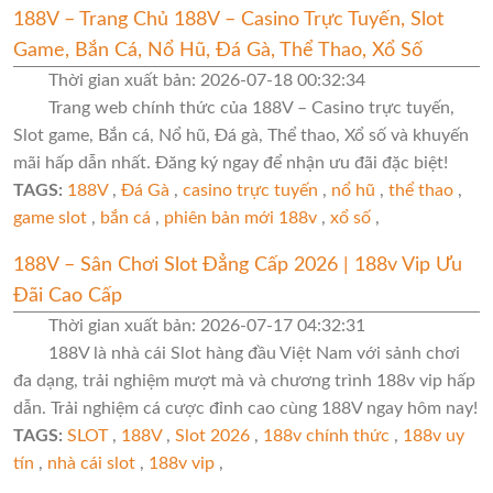
188V – Trang Chủ 188V – Casino Trực Tuyến, Slot
Game, Bắn Cá, Nổ Hũ, Đá Gà, Thể Thao, Xổ Số
Thời gian xuất bản: 2026-07-18 00:32:34
Trang web chính thức của 188V – Casino trực tuyến,
Slot game, Bắn cá, Nổ hũ, Đá gà, Thể thao, Xổ số và khuyến
mãi hấp dẫn nhất. Đăng ký ngay để nhận ưu đãi đặc biệt!
TAGS:
188V
,
Đá Gà
,
casino trực tuyến
,
nổ hũ
,
thể thao
,
game slot
,
bắn cá
,
phiên bản mới 188v
,
xổ số
,
188V – Sân Chơi Slot Đẳng Cấp 2026 | 188v Vip Ưu
Đãi Cao Cấp
Thời gian xuất bản: 2026-07-17 04:32:31
188V là nhà cái Slot hàng đầu Việt Nam với sảnh chơi
đa dạng, trải nghiệm mượt mà và chương trình 188v vip hấp
dẫn. Trải nghiệm cá cược đỉnh cao cùng 188V ngay hôm nay!
TAGS:
SLOT
,
188V
,
Slot 2026
,
188v chính thức
,
188v uy
tín
,
nhà cái slot
,
188v vip
,