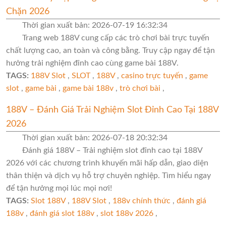
Chặn 2026
Thời gian xuất bản: 2026-07-19 16:32:34
Trang web 188V cung cấp các trò chơi bài trực tuyến
chất lượng cao, an toàn và công bằng. Truy cập ngay để tận
hưởng trải nghiệm đỉnh cao cùng game bài 188V.
TAGS:
188V Slot
,
SLOT
,
188V
,
casino trực tuyến
,
game
slot
,
game bài
,
game bài 188v
,
trò chơi bài
,
188V – Đánh Giá Trải Nghiệm Slot Đỉnh Cao Tại 188V
2026
Thời gian xuất bản: 2026-07-18 20:32:34
Đánh giá 188V – Trải nghiệm slot đỉnh cao tại 188V
2026 với các chương trình khuyến mãi hấp dẫn, giao diện
thân thiện và dịch vụ hỗ trợ chuyên nghiệp. Tìm hiểu ngay
để tận hưởng mọi lúc mọi nơi!
TAGS:
Slot 188V
,
188V Slot
,
188v chính thức
,
đánh giá
188v
,
đánh giá slot 188v
,
slot 188v 2026
,