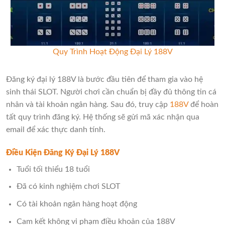
Quy Trình Hoạt Động Đại Lý 188V
Đăng ký đại lý 188V là bước đầu tiên để tham gia vào hệ
sinh thái SLOT. Người chơi cần chuẩn bị đầy đủ thông tin cá
nhân và tài khoản ngân hàng. Sau đó, truy cập
188V
để hoàn
tất quy trình đăng ký. Hệ thống sẽ gửi mã xác nhận qua
email để xác thực danh tính.
Điều Kiện Đăng Ký Đại Lý 188V
Tuổi tối thiểu 18 tuổi
Đã có kinh nghiệm chơi SLOT
Có tài khoản ngân hàng hoạt động
Cam kết không vi phạm điều khoản của 188V