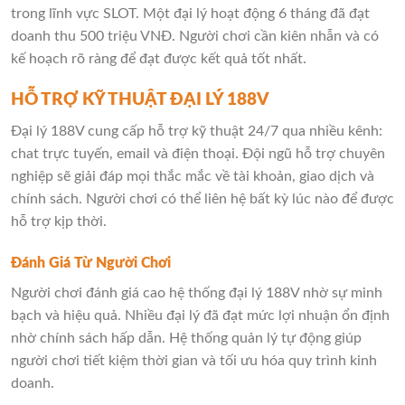
trong lĩnh vực SLOT. Một đại lý hoạt động 6 tháng đã đạt
doanh thu 500 triệu VNĐ. Người chơi cần kiên nhẫn và có
kế hoạch rõ ràng để đạt được kết quả tốt nhất.
HỖ TRỢ KỸ THUẬT ĐẠI LÝ 188V
Đại lý 188V cung cấp hỗ trợ kỹ thuật 24/7 qua nhiều kênh:
chat trực tuyến, email và điện thoại. Đội ngũ hỗ trợ chuyên
nghiệp sẽ giải đáp mọi thắc mắc về tài khoản, giao dịch và
chính sách. Người chơi có thể liên hệ bất kỳ lúc nào để được
hỗ trợ kịp thời.
Đánh Giá Từ Người Chơi
Người chơi đánh giá cao hệ thống đại lý 188V nhờ sự minh
bạch và hiệu quả. Nhiều đại lý đã đạt mức lợi nhuận ổn định
nhờ chính sách hấp dẫn. Hệ thống quản lý tự động giúp
người chơi tiết kiệm thời gian và tối ưu hóa quy trình kinh
doanh.