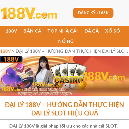
ĐĂNG KÝ +168K
188V
BẮN CÁ
TOP NHÀ CÁI
ĐÁ GÀ
XỐ SỐ
NỔ HŨ
188V
>
ĐẠI LÝ 188V – HƯỚNG DẪN THỰC HIỆN ĐẠI LÝ SLOT HIỆU QUẢ
ĐẠI LÝ 188V – HƯỚNG DẪN THỰC HIỆN
ĐẠI LÝ SLOT HIỆU QUẢ
ĐẠI LÝ 188V là giải pháp tối ưu cho các nhà cái SLOT.