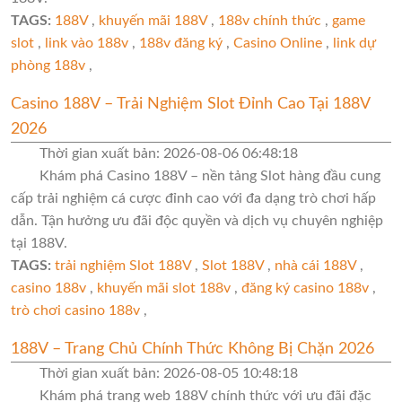
TAGS:
188V
,
khuyến mãi 188V
,
188v chính thức
,
game
slot
,
link vào 188v
,
188v đăng ký
,
Casino Online
,
link dự
phòng 188v
,
Casino 188V – Trải Nghiệm Slot Đỉnh Cao Tại 188V
2026
Thời gian xuất bản: 2026-08-06 06:48:18
Khám phá Casino 188V – nền tảng Slot hàng đầu cung
cấp trải nghiệm cá cược đỉnh cao với đa dạng trò chơi hấp
dẫn. Tận hưởng ưu đãi độc quyền và dịch vụ chuyên nghiệp
tại 188V.
TAGS:
trải nghiệm Slot 188V
,
Slot 188V
,
nhà cái 188V
,
casino 188v
,
khuyến mãi slot 188v
,
đăng ký casino 188v
,
trò chơi casino 188v
,
188V – Trang Chủ Chính Thức Không Bị Chặn 2026
Thời gian xuất bản: 2026-08-05 10:48:18
Khám phá trang web 188V chính thức với ưu đãi đặc