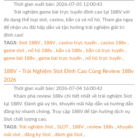
Thời gian xuất bản: 2026-07-05 12:00:43
Trải nghiệm game bài trực tuyến đỉnh cao tại 188V với
đa dạng thể loại slot, casino, bắn cá và nổ hũ. Tham gia ngay
để nhận ưu đãi hấp dẫn và tận hưởng trải nghiệm giải trí
đỉnh cao!
TAGS:
Slot 188V
,
188V
,
casino trực tuyến
,
casino 188v
,
game slot
,
nổ hũ 188v
,
bắn cá 188v
,
bắn cá trực tuyến
,
game bài 188v
,
game bài trực tuyến
,
nổ hũ trực tuyến
,
188V – Trải Nghiệm Slot Đỉnh Cao Cùng Review 188v
2026
Thời gian xuất bản: 2026-07-04 16:00:42
Khám phá review 188v chi tiết nhất về trải nghiệm Slot
tại 188V. Đánh giá uy tín, khuyến mãi hấp dẫn và hướng dẫn
đăng ký nhanh chóng. Truy cập 188V để tận hưởng dịch vụ
Slot chất lượng cao.
TAGS:
Trải nghiệm Slot
,
SLOT
,
188V
,
review 188v
,
khuyến
mãi slot
,
đăng ký Slot
,
đánh giá Slot
,