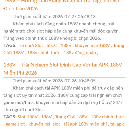
188V – Hướng Dẫn Đăng Nhập Và Trải Nghiệm Slot
Đỉnh Cao 2026
Thời gian xuất bản: 2026-07-27 06:48:13
Khám phá cách đăng nhập 188V nhanh chóng, trải
nghiệm trò chơi slot hấp dẫn cùng khuyến mãi độc quyền.
Trang web chính thức 188V không bị chặn 2026.
TAGS:
Trò chơi Slot
,
SLOT
,
188V
,
khuyến mãi 188V
,
Trang
Chủ 188V
,
188v chính thức
,
188v đăng nhập
,
188V – Trải Nghiệm Slot Đỉnh Cao Với Tải APK 188V
Miễn Phí 2026
Thời gian xuất bản: 2026-07-26 10:48:05
Khám phá cách tải APK 188V miễn phí để truy cập nền
tảng slot uy tín nhất 2026. 188V cung cấp trải nghiệm chơi
game mượt mà, khuyến mãi hấp dẫn và dịch vụ hỗ trợ 24/7
cho người chơi Slot.
TAGS:
Slot 188V
,
188V
,
Trang Chủ 188V
,
188v chính thức
,
game slot
,
khuyến mãi slot
,
tải apk 188v miễn phí
,
tải apk