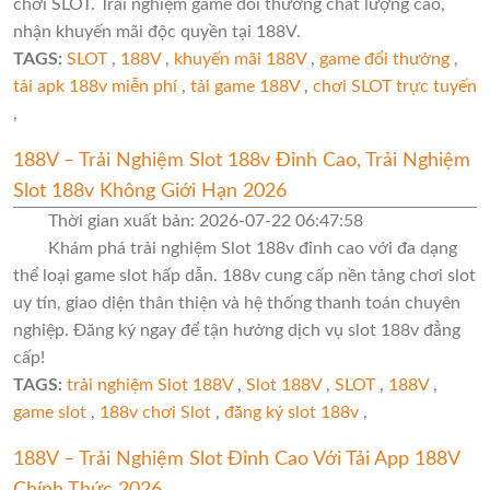
chơi SLOT. Trải nghiệm game đổi thưởng chất lượng cao,
nhận khuyến mãi độc quyền tại 188V.
TAGS:
SLOT
,
188V
,
khuyến mãi 188V
,
game đổi thưởng
,
tải apk 188v miễn phí
,
tải game 188V
,
chơi SLOT trực tuyến
,
188V – Trải Nghiệm Slot 188v Đỉnh Cao, Trải Nghiệm
Slot 188v Không Giới Hạn 2026
Thời gian xuất bản: 2026-07-22 06:47:58
Khám phá trải nghiệm Slot 188v đỉnh cao với đa dạng
thể loại game slot hấp dẫn. 188v cung cấp nền tảng chơi slot
uy tín, giao diện thân thiện và hệ thống thanh toán chuyên
nghiệp. Đăng ký ngay để tận hưởng dịch vụ slot 188v đẳng
cấp!
TAGS:
trải nghiệm Slot 188V
,
Slot 188V
,
SLOT
,
188V
,
game slot
,
188v chơi Slot
,
đăng ký slot 188v
,
188V – Trải Nghiệm Slot Đỉnh Cao Với Tải App 188V