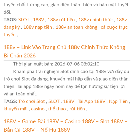
tuyến chất lượng cao, giao diện thân thiện và bảo mật tuyệt
đối.
TAGS:
SLOT
,
188V
,
188v rút tiền
,
188v chính thức
,
188v
đăng ký
,
188v nạp tiền
,
188v an toàn không
,
cá cược trực
tuyến
,
188v – Link Vào Trang Chủ 188v Chính Thức Không
Bị Chặn 2026
Thời gian xuất bản: 2026-07-06 08:02:10
Khám phá trải nghiệm Slot đỉnh cao tại 188v với đầy đủ
trò chơi Slot đa dạng, khuyến mãi hấp dẫn và giao diện thân
thiện. Tải app 188v ngay hôm nay để tận hưởng sự tiện lợi
và an toàn nhất.
TAGS:
Trò chơi Slot
,
SLOT
,
188V
,
Tải App 188V
,
Nạp Tiền
,
khuyến mãi
,
casino
,
thể thao
,
rút tiền
,
188V – Game Bài 188V – Casino 188V – Slot 188V –
Bắn Cá 188V – Nổ Hũ 188V