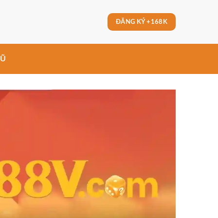
ĐĂNG KÝ +168K
HŨ