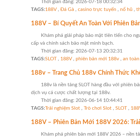
Thời gian đăng: 2026-07-18 00:32:34
TAGS:
188V
,
Đá Gà
,
casino trực tuyến
,
nổ hũ
,
t
188V – Bí Quyết An Toàn Với Phiên B
Khám phá giải pháp bảo mật tiên tiến cho ng
cấp và chính sách bảo mật minh bạch.
Thời gian đăng: 2026-07-13 20:32:31
TAGS:
SLOT
,
188V
,
phiên bản mới 188v
,
an toàn
188v – Trang Chủ 188v Chính Thức Kh
188v là nền tảng SLOT hàng đầu với phiên bả
dịch vụ cá cược chất lượng tại 188v.
Thời gian đăng: 2026-06-14 10:44:41
TAGS:
Trải nghiệm Slot
,
Trò chơi Slot
,
SLOT
,
188
188V – Phiên Bản Mới 188V 2026: Trải
Khám phá phiên bản mới 188V 2026 – nền tảng