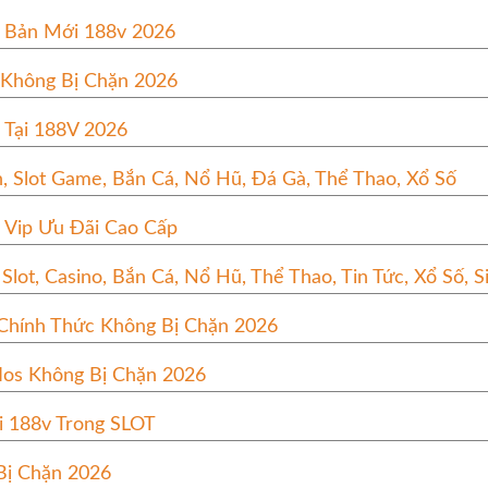
n Bản Mới 188v 2026
 Không Bị Chặn 2026
 Tại 188V 2026
, Slot Game, Bắn Cá, Nổ Hũ, Đá Gà, Thể Thao, Xổ Số
v Vip Ưu Đãi Cao Cấp
lot, Casino, Bắn Cá, Nổ Hũ, Thể Thao, Tin Tức, Xổ Số, 
Chính Thức Không Bị Chặn 2026
 Ios Không Bị Chặn 2026
i 188v Trong SLOT
Bị Chặn 2026