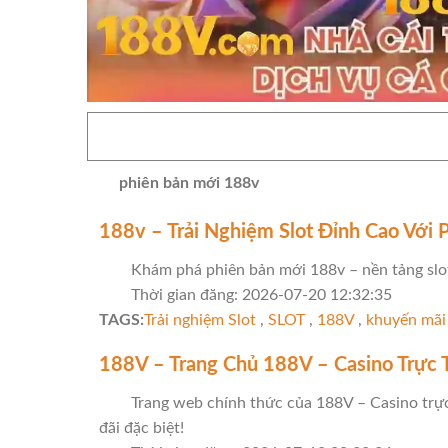
phiên bản mới 188v
188v – Trải Nghiệm Slot Đỉnh Cao Với
Khám phá phiên bản mới 188v – nền tảng slot
Thời gian đăng: 2026-07-20 12:32:35
TAGS:
Trải nghiệm Slot
,
SLOT
,
188V
,
khuyến mãi
188V – Trang Chủ 188V – Casino Trực T
Trang web chính thức của 188V – Casino trực
đãi đặc biệt!