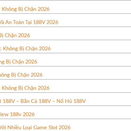
c Không Bị Chặn 2026
à An Toàn Tại 188V 2026
Bị Chặn 2026
c Không Bị Chặn 2026
ng Bị Chặn 2026
hông Bị Chặn 2026
c Không Bị Chặn 2026
ot 188V – Bắn Cá 188V – Nổ Hũ 188V
view 188v 2026
Với Nhiều Loại Game Slot 2026