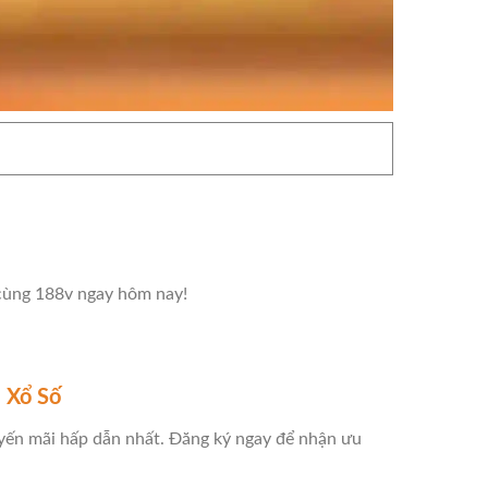
 cùng 188v ngay hôm nay!
 Xổ Số
uyến mãi hấp dẫn nhất. Đăng ký ngay để nhận ưu