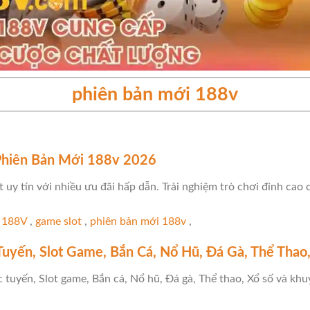
phiên bản mới 188v
 Phiên Bản Mới 188v 2026
 uy tín với nhiều ưu đãi hấp dẫn. Trải nghiệm trò chơi đỉnh cao
 188V
,
game slot
,
phiên bản mới 188v
,
uyến, Slot Game, Bắn Cá, Nổ Hũ, Đá Gà, Thể Thao,
 tuyến, Slot game, Bắn cá, Nổ hũ, Đá gà, Thể thao, Xổ số và kh