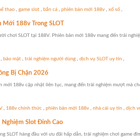
hể thao
,
game slot
,
bắn cá
,
phiên bản mới 188v
,
xổ số
,
ản Mới 188v Trong SLOT
ười chơi SLOT tại 188V. Phiên bản mới 188v mang đến trải nghi
,
bảo mật
,
trải nghiệm người dùng
,
dịch vụ SLOT uy tín
,
ông Bị Chặn 2026
n mới 188v cập nhật liên tục, mang đến trải nghiệm mượt mà ch
V
,
188v chính thức
,
phiên bản mới 188v
,
nhà cái uy tín
,
dịch v
 Nghiệm Slot Đỉnh Cao
 SLOT hàng đầu với ưu đãi hấp dẫn, trải nghiệm chơi game đỉn