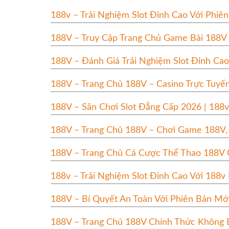
188v – Trải Nghiệm Slot Đỉnh Cao Với Phiê
188V – Truy Cập Trang Chủ Game Bài 188V
188V – Đánh Giá Trải Nghiệm Slot Đỉnh Cao
188V – Trang Chủ 188V – Casino Trực Tuyến
188V – Sân Chơi Slot Đẳng Cấp 2026 | 188
188V – Trang Chủ 188V – Chơi Game 188V, S
188V – Trang Chủ Cá Cược Thể Thao 188V 
188v – Trải Nghiệm Slot Đỉnh Cao Với 188v
188V – Bí Quyết An Toàn Với Phiên Bản Mớ
188V – Trang Chủ 188V Chính Thức Không 