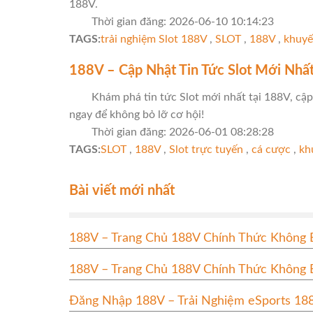
188V.
Thời gian đăng: 2026-06-10 10:14:23
TAGS:
trải nghiệm Slot 188V
,
SLOT
,
188V
,
khuyế
188V – Cập Nhật Tin Tức Slot Mới Nhấ
Khám phá tin tức Slot mới nhất tại 188V, cậ
ngay để không bỏ lỡ cơ hội!
Thời gian đăng: 2026-06-01 08:28:28
TAGS:
SLOT
,
188V
,
Slot trực tuyến
,
cá cược
,
kh
Bài viết mới nhất
188V – Trang Chủ 188V Chính Thức Không 
188V – Trang Chủ 188V Chính Thức Không 
Đăng Nhập 188V – Trải Nghiệm eSports 188