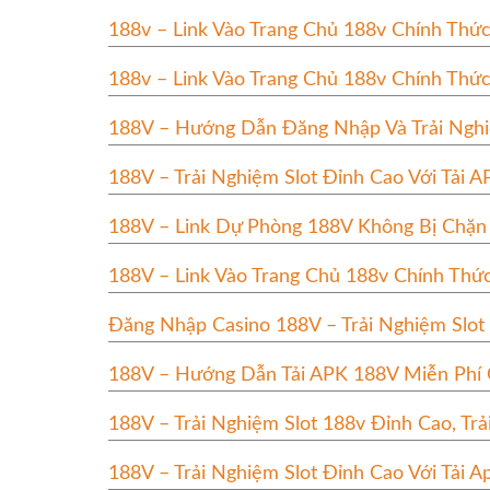
188v – Link Vào Trang Chủ 188v Chính Thứ
188v – Link Vào Trang Chủ 188v Chính Thứ
188V – Hướng Dẫn Đăng Nhập Và Trải Nghi
188V – Trải Nghiệm Slot Đỉnh Cao Với Tải 
188V – Link Dự Phòng 188V Không Bị Chặn 
188V – Link Vào Trang Chủ 188v Chính Thứ
Đăng Nhập Casino 188V – Trải Nghiệm Slot
188V – Hướng Dẫn Tải APK 188V Miễn Phí
188V – Trải Nghiệm Slot 188v Đỉnh Cao, Tr
188V – Trải Nghiệm Slot Đỉnh Cao Với Tải 