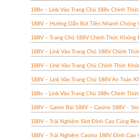
188v – Link Vào Trang Chủ 188v Chính Thứ
188V – Hướng Dẫn Rút Tiền Nhanh Chóng V
188V – Trang Chủ 188V Chính Thức Không 
188V – Link Vào Trang Chủ 188V Chính Thứ
188V – Link Vào Trang Chủ Chính Thức Khô
188V – Link Vào Trang Chủ 188V An Toàn K
188v – Link Vào Trang Chủ 188v Chính Thứ
188V – Game Bài 188V – Casino 188V – Sl
188V – Trải Nghiệm Slot Đỉnh Cao Cùng Re
188V – Trải Nghiệm Casino 188V Đỉnh Cao 