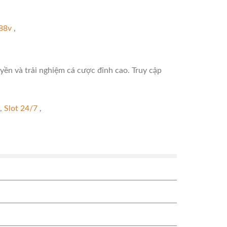
88v
,
ền và trải nghiệm cá cược đỉnh cao. Truy cập
,
Slot 24/7
,