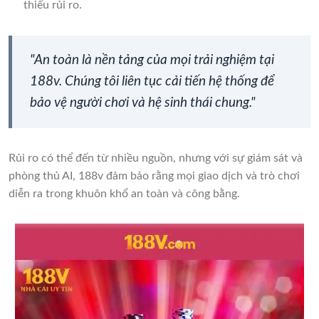
thiểu rủi ro.
"An toàn là nền tảng của mọi trải nghiệm tại
188v. Chúng tôi liên tục cải tiến hệ thống để
bảo vệ người chơi và hệ sinh thái chung."
Rủi ro có thể đến từ nhiều nguồn, nhưng với sự giám sát và
phòng thủ AI, 188v đảm bảo rằng mọi giao dịch và trò chơi
diễn ra trong khuôn khổ an toàn và công bằng.