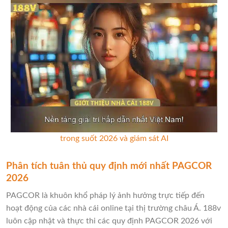
trong suốt 2026 và giám sát AI
Phân tích tuân thủ quy định mới nhất PAGCOR
2026
PAGCOR là khuôn khổ pháp lý ảnh hưởng trực tiếp đến
hoạt động của các nhà cái online tại thị trường châu Á. 188v
luôn cập nhật và thực thi các quy định PAGCOR 2026 với