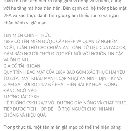
tuân thủ để tách biệt rõ ràng giữa ví nóng và ví lạnh, cùng
với hạ tầng mã hóa tiên tiến. Bên cạnh đó, hệ thống bảo mật
2FA và xác thực danh tính giúp giảm thiểu rủi ro và ngăn
chặn hành vi giả mạo.
TÊN MIỀN CHÍNH THỨC
188V CÓ TÊN MIỀN ĐƯỢC CẤP PHÉP VÀ QUẢN LÝ NGHIÊM
NGẶT, TUÂN THỦ CÁC CHUẨN AN TOÀN DỮ LIỆU CỦA PAGCOR,
ĐẢM BẢO NGƯỜI CHƠI ĐƯỢC KẾT NỐI VỚI NGUỒN TIN CẬY
VÀ ỔN ĐỊNH.
GIA CỐ TÀI KHOẢN
QUY TRÌNH BẢO MẬT CỦA 188V BAO GỒM XÁC THỰC HAI YẾU
TỐ (2FA), MẬT KHẨU MẠNH, CẬP NHẬT AN NINH ĐỊNH KỲ VÀ
GIÁM SÁT RỦI RO 24/7 ĐỂ PHÁT HIỆN BẤT KỲ HOẠT ĐỘNG
ĐÁNG NGỜ NÀO.
TƯƠNG TÁC CSKH
HỆ THỐNG CSKH 24/7 VỚI ĐƯỜNG DÂY NÓNG VÀ CHAT TRỰC
TIẾP ĐƯỢC TÍCH HỢP ĐỂ HỖ TRỢ NGƯỜI CHƠI NHANH
CHÓNG VÀ HIỆU QUẢ.
Trong thực tế, một tên miền giả mạo có thể thể hiện bằng