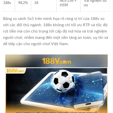
AES-256 +
Trải nghiệm tối
188v
98.2%
34
HSM
ưu
Bảng so sánh 5x5 trên minh họa rõ ràng vị trí của 188v so
với các đối thủ ngành. 188v không chỉ tối ưu RTP và tốc độ
rút tiền mà còn chú trọng tới cấp độ mã hóa và trải nghiệm
người chơi, nhằm mang đến một nền tảng an toàn, uy tín và
dễ tiếp cận cho người chơi Việt Nam.