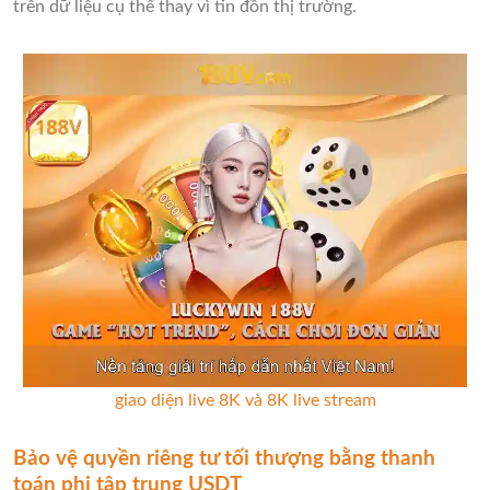
trên dữ liệu cụ thể thay vì tin đồn thị trường.
giao diện live 8K và 8K live stream
Bảo vệ quyền riêng tư tối thượng bằng thanh
toán phi tập trung USDT