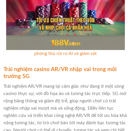
phòng thủ rủi ro AI và giám sát
Trải nghiệm casino AR/VR nhập vai trong môi
trường 5G
Trải nghiệm AR/VR mang lại cảm giác như đang ở một sòng
casino thực sự, với đồ họa ảo và tương tác trực tiếp. 5G mở
rộng băng thông và giảm độ trễ, giúp người chơi có trải
nghiệm nhập vai mượt mà và sống động. 188v liên tục
nghiên cứu và triển khai công nghệ AR/VR để tối ưu hóa khả
năng tương tác, từ trò chơi bàn tới máy đánh bạc tương tác
cao. Người chơi có thể di chuyển, tương tác và xem chi tiết