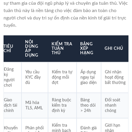
sự tham gia của đội ngũ pháp lý và chuyên gia tuân thủ. Việc
tuân thủ này là nền tảng cho việc đảm bảo an toàn cho
người chơi và duy trì sự ổn định của nền kinh tế giải trí trực
tuyến.
NỘI
KIỂM TRA
BẢNG
TIÊU
DUNG
TUÂN
XẾP
GHI CHÚ
CHÍ
ÁP
THỦ
HẠNG
DỤNG
Đăng
Yêu cầu
Kiểm tra tự
Áp dụng
Ghi nhận
ký
KYC đầy
động mỗi
ngay tại
hoạt động
người
đủ
đợt
giao diện
bất thường
chơi
Giao
Ràng buộc
Bảng
Đối soát
Mã hóa
dịch tài
kiểm tra
theo dõi
nhanh
TLS, AML
chính
định kỳ
> 24h
chóng
Kiểm tra
Giới hạn
Khuyến
Phân phối
Đánh giá
minh bạch
nhận