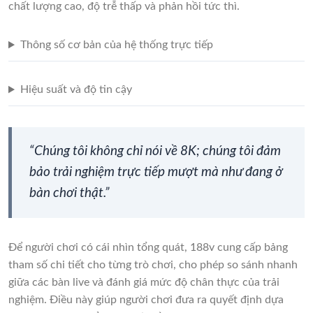
chất lượng cao, độ trễ thấp và phản hồi tức thì.
Thông số cơ bản của hệ thống trực tiếp
Hiệu suất và độ tin cậy
“Chúng tôi không chỉ nói về 8K; chúng tôi đảm
bảo trải nghiệm trực tiếp mượt mà như đang ở
bàn chơi thật.”
Để người chơi có cái nhìn tổng quát, 188v cung cấp bảng
tham số chi tiết cho từng trò chơi, cho phép so sánh nhanh
giữa các bàn live và đánh giá mức độ chân thực của trải
nghiệm. Điều này giúp người chơi đưa ra quyết định dựa