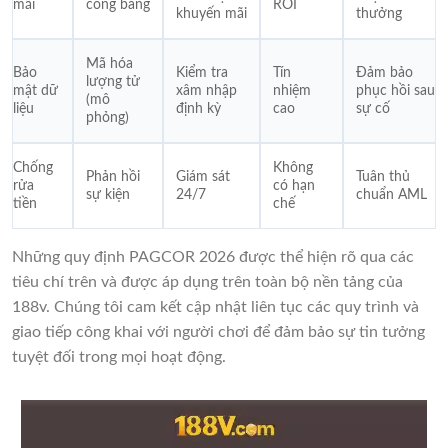
mãi
công bằng
ROI
khuyến mãi
thưởng
Mã hóa
Bảo
Kiểm tra
Tín
Đảm bảo
lượng tử
mật dữ
xâm nhập
nhiệm
phục hồi sau
(mô
liệu
định kỳ
cao
sự cố
phỏng)
Chống
Không
Phản hồi
Giám sát
Tuân thủ
rửa
có hạn
sự kiện
24/7
chuẩn AML
tiền
chế
Những quy định PAGCOR 2026 được thể hiện rõ qua các
tiêu chí trên và được áp dụng trên toàn bộ nền tảng của
188v. Chúng tôi cam kết cập nhật liên tục các quy trình và
giao tiếp công khai với người chơi để đảm bảo sự tin tưởng
tuyệt đối trong mọi hoạt động.