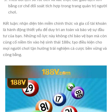
bằng cơ chế đối soát tích hợp trong trang quản trị người
chơi.
Kết luận: nhận diện tên miền chính thức và gia cố tài khoản
là hành động thiết yếu để duy trì an toàn và bảo vệ sự đầu
tư của bạn. Những nỗ lực này không chỉ bảo vệ bạn mà còn
củng cố niềm tin vào hệ sinh thái 188v, tạo điều kiện cho
mọi người chơi tận hưởng trải nghiệm cá cược bền vững và
công bằng.