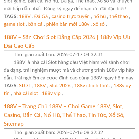
Slot game, Bắn cá, Nổ hũ, Đá gà, Thể thao, Xổ số và khuyến
mãi hấp dẫn nhất. Đăng ký ngay để nhận ưu đãi đặc biệt!
TAGS:
188V
,
Đá Gà
,
casino trực tuyến
,
nổ hũ
,
thể thao
,
game slot
,
bắn cá
,
phiên bản mới 188v
,
xổ số
,
188V – Sân Chơi Slot Đẳng Cấp 2026 | 188v Vip Ưu
Đãi Cao Cấp
Thời gian xuất bản: 2026-07-17 04:32:31
188V là nhà cái Slot hàng đầu Việt Nam với sảnh chơi
đa dạng, trải nghiệm mượt mà và chương trình 188v vip hấp
dẫn. Trải nghiệm cá cược đỉnh cao cùng 188V ngay hôm nay!
TAGS:
SLOT
,
188V
,
Slot 2026
,
188v chính thức
,
188v uy
tín
,
nhà cái slot
,
188v vip
,
188V – Trang Chủ 188V – Chơi Game 188V, Slot,
Casino, Bắn Cá, Nổ Hũ, Thể Thao, Tin Tức, Xổ Số,
Sitemap
Thời gian xuất bản: 2026-07-16 08:32:32