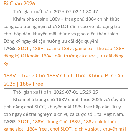
Bị Chặn 2026
Thời gian xuất bản: 2026-07-02 11:30:47
Khám phá casino 188v – trang chủ 188v chính thức
cung cấp trải nghiệm chơi SLOT đỉnh cao với đa dạng trò
chơi hấp dẫn, khuyến mãi khủng và giao diện thân thiện.
Đăng ký ngay để tận hưởng ưu đãi độc quyền!
TAGS:
SLOT
,
188V
,
casino 188v
,
game bài
,
thẻ cào 188V
,
đăng ký tài khoản 188v
,
đấu trường cá cược
,
ưu đãi đăng
ký
,
188V – Trang Chủ 188V Chính Thức Không Bị Chặn
2026 | 188v Free
Thời gian xuất bản: 2026-07-01 15:29:25
Khám phá trang chủ 188V chính thức 2026 với đầy đủ
tính năng chơi SLOT, khuyến mãi 188v free hấp dẫn. Truy
cập ngay để trải nghiệm dịch vụ cá cược số 1 tại Việt Nam.
TAGS:
SLOT
,
188V
,
Trang Chủ 188V
,
188v chính thức
,
game slot
,
188v free
,
chơi SLOT
,
dịch vụ slot
,
khuyến mãi