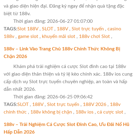
và giao diện hiện đại. Đăng ký ngay để nhận quà tặng đặc
biệt từ 188v.
Thời gian đăng: 2026-06-27 01:07:00
TAGS:
Slot 188V
,
SLOT
,
188V
,
Slot trực tuyến
,
casino
188v
,
game slot
,
khuyến mãi slot
,
188v chơi Slot
,
188v – Link Vào Trang Chủ 188v Chính Thức Không Bị
Chặn 2026
Khám phá trải nghiệm cá cược Slot đỉnh cao tại 188v
với giao diện thân thiện và tỷ lệ kèo chính xác. 188v ios cung
cấp dịch vụ Slot trực tuyến chuyên nghiệp, an toàn và hấp
dẫn nhất 2026.
Thời gian đăng: 2026-06-25 09:06:42
TAGS:
SLOT
,
188V
,
Slot trực tuyến
,
188V 2026
,
188v
chính thức
,
188v không bị chặn
,
188v ios
,
cá cược slot
,
188v – Trải Nghiệm Cá Cược Slot Đỉnh Cao, Ưu Đãi Nổ Hũ
Hấp Dẫn 2026