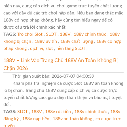
hiện nay, cung cấp dịch vụ chơi game trực tuyến chất lượng
cao với đầy đủ các trò chơi hấp dẫn. Nếu bạn đang thắc mắc
188v có hợp pháp không, hãy cùng tìm hiểu ngay để có
được câu trả lời chính xác nhất.
TAGS:
Trò chơi Slot
,
SLOT
,
188V
,
188v chính thức
,
188v
không bị chặn
,
188v uy tín
,
188v chất lượng
,
188v có hợp
pháp không
,
dịch vụ slot
,
nền tảng SLOT
,
188V – Link Vào Trang Chủ 188V An Toàn Không Bị
Chặn 2026
Thời gian xuất bản: 2026-07-07 04:00:39
Khám phá trải nghiệm cá cược Slot 188V an toàn không
lo bị chặn. Trang chủ 188V cung cấp dịch vụ cá cược trực
tuyến chất lượng cao, giao diện thân thiện và bảo mật tuyệt
đối.
TAGS:
SLOT
,
188V
,
188v rút tiền
,
188v chính thức
,
188v
đăng ký
,
188v nạp tiền
,
188v an toàn không
,
cá cược trực
tuyến
,