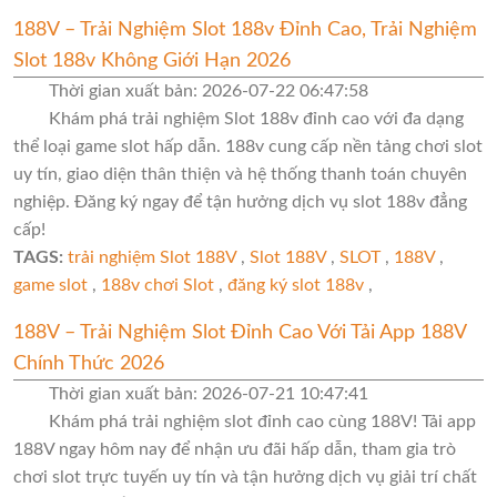
188V – Trải Nghiệm Slot 188v Đỉnh Cao, Trải Nghiệm
Slot 188v Không Giới Hạn 2026
Thời gian xuất bản: 2026-07-22 06:47:58
Khám phá trải nghiệm Slot 188v đỉnh cao với đa dạng
thể loại game slot hấp dẫn. 188v cung cấp nền tảng chơi slot
uy tín, giao diện thân thiện và hệ thống thanh toán chuyên
nghiệp. Đăng ký ngay để tận hưởng dịch vụ slot 188v đẳng
cấp!
TAGS:
trải nghiệm Slot 188V
,
Slot 188V
,
SLOT
,
188V
,
game slot
,
188v chơi Slot
,
đăng ký slot 188v
,
188V – Trải Nghiệm Slot Đỉnh Cao Với Tải App 188V
Chính Thức 2026
Thời gian xuất bản: 2026-07-21 10:47:41
Khám phá trải nghiệm slot đỉnh cao cùng 188V! Tải app
188V ngay hôm nay để nhận ưu đãi hấp dẫn, tham gia trò
chơi slot trực tuyến uy tín và tận hưởng dịch vụ giải trí chất