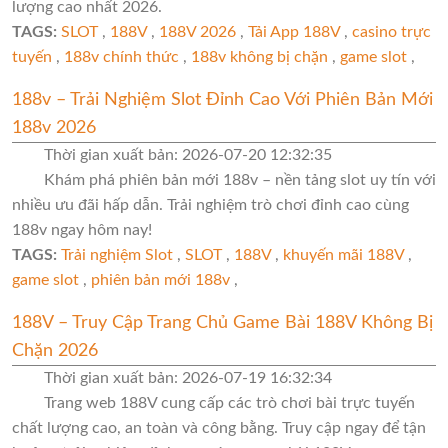
lượng cao nhất 2026.
TAGS:
SLOT
,
188V
,
188V 2026
,
Tải App 188V
,
casino trực
tuyến
,
188v chính thức
,
188v không bị chặn
,
game slot
,
188v – Trải Nghiệm Slot Đỉnh Cao Với Phiên Bản Mới
188v 2026
Thời gian xuất bản: 2026-07-20 12:32:35
Khám phá phiên bản mới 188v – nền tảng slot uy tín với
nhiều ưu đãi hấp dẫn. Trải nghiệm trò chơi đỉnh cao cùng
188v ngay hôm nay!
TAGS:
Trải nghiệm Slot
,
SLOT
,
188V
,
khuyến mãi 188V
,
game slot
,
phiên bản mới 188v
,
188V – Truy Cập Trang Chủ Game Bài 188V Không Bị
Chặn 2026
Thời gian xuất bản: 2026-07-19 16:32:34
Trang web 188V cung cấp các trò chơi bài trực tuyến
chất lượng cao, an toàn và công bằng. Truy cập ngay để tận