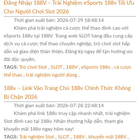
Đăng Nhập 188V – Trải Nghiệm eSports 188v Tối Ưu
Cho Người Chơi Slot 2026
Thời gian xuất bản: 2026-07-29 18:48:14
Khám phá trải nghiệm cá cược thể thao đỉnh cao với
eSports 188v tại 188V. Trang web SLOT hàng đầu cung cấp
dịch vụ cá cược thể thao chuyên nghiệp, trò chơi slot hấp
dẫn và giao diện thân thiện. Đăng ký ngay để tận hưởng ưu
đãi độc quyền.
TAGS:
Trò chơi Slot
,
SLOT
,
188V
,
eSports 188v
,
cá cược
thể thao
,
trải nghiệm người dùng
,
188v – Link Vào Trang Chủ 188v Chính Thức Không
Bị Chặn 2026
Thời gian xuất bản: 2026-07-28 22:48:14
Khám phá link 188v truy cập nhanh nhất, trải nghiệm
Slot đỉnh cao tại 188v. Nhận thưởng hấp dẫn, tham gia
khuyến mãi 188v ngay hôm nay!
TAGS:
Trải nghiệm Slot
,
SLOT
,
188V
,
khuyến mãi 188V
,