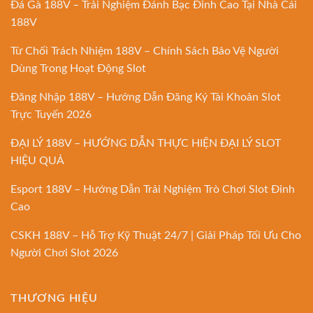
Đá Gà 188V – Trải Nghiệm Đánh Bạc Đỉnh Cao Tại Nhà Cái
188V
Từ Chối Trách Nhiệm 188V – Chính Sách Bảo Vệ Người
Dùng Trong Hoạt Động Slot
Đăng Nhập 188V – Hướng Dẫn Đăng Ký Tài Khoản Slot
Trực Tuyến 2026
ĐẠI LÝ 188V – HƯỚNG DẪN THỰC HIỆN ĐẠI LÝ SLOT
HIỆU QUẢ
Esport 188V – Hướng Dẫn Trải Nghiệm Trò Chơi Slot Đỉnh
Cao
CSKH 188V – Hỗ Trợ Kỹ Thuật 24/7 | Giải Pháp Tối Ưu Cho
Người Chơi Slot 2026
THƯƠNG HIỆU