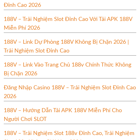
Đỉnh Cao 2026
188V – Trải Nghiệm Slot Đỉnh Cao Với Tải APK 188V
Miễn Phí 2026
188V – Link Dự Phòng 188V Không Bị Chặn 2026 |
Trải Nghiệm Slot Đỉnh Cao
188V – Link Vào Trang Chủ 188v Chính Thức Không
Bị Chặn 2026
Đăng Nhập Casino 188V – Trải Nghiệm Slot Đỉnh Cao
2026
188V – Hướng Dẫn Tải APK 188V Miễn Phí Cho
Người Chơi SLOT
188V – Trải Nghiệm Slot 188v Đỉnh Cao, Trải Nghiệm