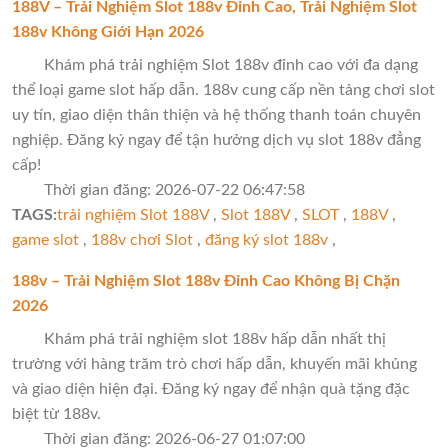
188V – Trải Nghiệm Slot 188v Đỉnh Cao, Trải Nghiệm Slot
188v Không Giới Hạn 2026
Khám phá trải nghiệm Slot 188v đỉnh cao với đa dạng
thể loại game slot hấp dẫn. 188v cung cấp nền tảng chơi slot
uy tín, giao diện thân thiện và hệ thống thanh toán chuyên
nghiệp. Đăng ký ngay để tận hưởng dịch vụ slot 188v đẳng
cấp!
Thời gian đăng: 2026-07-22 06:47:58
TAGS:
trải nghiệm Slot 188V
,
Slot 188V
,
SLOT
,
188V
,
game slot
,
188v chơi Slot
,
đăng ký slot 188v
,
188v – Trải Nghiệm Slot 188v Đỉnh Cao Không Bị Chặn
2026
Khám phá trải nghiệm slot 188v hấp dẫn nhất thị
trường với hàng trăm trò chơi hấp dẫn, khuyến mãi khủng
và giao diện hiện đại. Đăng ký ngay để nhận quà tặng đặc
biệt từ 188v.
Thời gian đăng: 2026-06-27 01:07:00