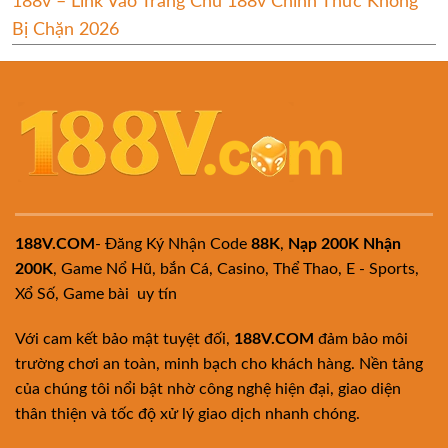
188v – Link Vào Trang Chủ 188v Chính Thức Không
Bị Chặn 2026
188V.COM
- Đăng Ký Nhận Code
88K
,
Nạp 200K Nhận
200K
,
Game Nổ Hũ, bắn Cá, Casino, Thể Thao, E - Sports,
Xổ Số, Game bài uy tín
Với cam kết bảo mật tuyệt đối,
188V.COM
đảm bảo môi
trường chơi an toàn, minh bạch cho khách hàng. Nền tảng
của chúng tôi nổi bật nhờ công nghệ hiện đại, giao diện
thân thiện và tốc độ xử lý giao dịch nhanh chóng.