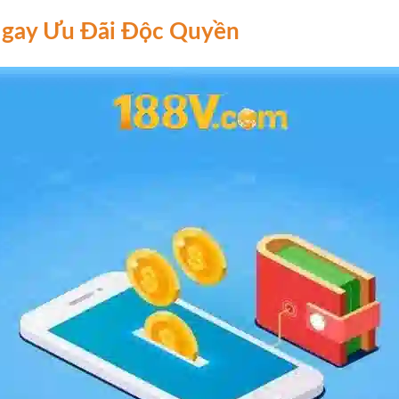
gay Ưu Đãi Độc Quyền