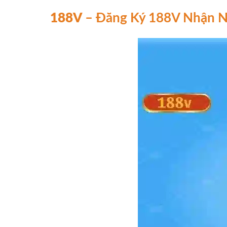
188V
– Đăng Ký 188V Nhận N