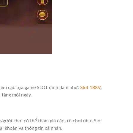
nghiệm các tựa game SLOT đình đám như:
Slot 188V
,
 tặng mỗi ngày.
gười chơi có thể tham gia các trò chơi như: Slot
i khoản và thông tin cá nhân.