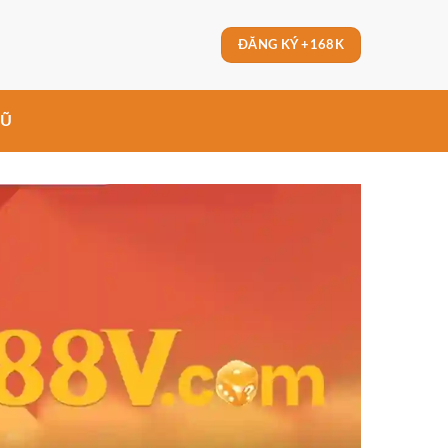
ĐĂNG KÝ +168K
HŨ