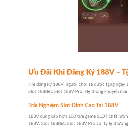
Ưu Đãi Khi Đăng Ký 188V
– T
Khi đăng ký 188V, người chơi sẽ được tặng ngay 1
Slot 188Bet, Slot 188V Pro. Hệ thống khuyến mãi 
Trải Nghiệm Slot Đỉnh Cao Tại 188V
188V cung cấp hơn 100 tựa game SLOT chất lượng c
188V, Slot 188Bet, Slot 188V Pro với tỷ lệ thưởn