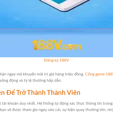
Đăng ký 188V
hận ngay mã khuyến mãi trị giá hàng triệu đồng.
Cổng game 188
 sống động và tỷ lệ thưởng hấp dẫn.
n Để Trở Thành Thành Viên
 tài khoản duy nhất. Hệ thống tự động xác thực thông tin trong v
 bạn sẽ được tham gia ngay vào các sự kiện quay thưởng lớn, nh