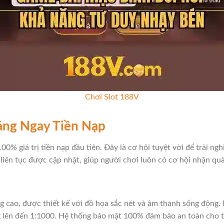
Chơi Slot 188V
ặng Ngay Tiền Nạp
00% giá trị tiền nạp đầu tiên. Đây là cơ hội tuyệt vời để trải 
liên tục được cập nhật, giúp người chơi luôn có cơ hội nhận quà
ao, được thiết kế với đồ họa sắc nét và âm thanh sống động. N
g lên đến 1:1000. Hệ thống bảo mật 100% đảm bảo an toàn cho tà