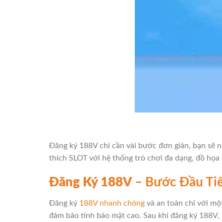
Đăng ký 188V chỉ cần vài bước đơn giản, bạn sẽ n
thích SLOT với hệ thống trò chơi đa dạng, đồ họa
Đăng Ký 188V
– Bước Đầu Tiê
Đăng ký
188V nhanh chóng
và an toàn chỉ với một
đảm bảo tính bảo mật cao. Sau khi đăng ký 188V,