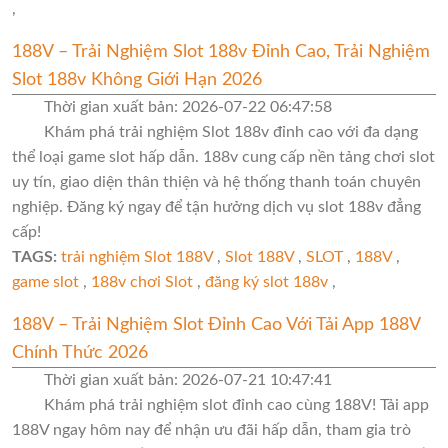
,
188V – Trải Nghiệm Slot 188v Đỉnh Cao, Trải Nghiệm
Slot 188v Không Giới Hạn 2026
Thời gian xuất bản: 2026-07-22 06:47:58
Khám phá trải nghiệm Slot 188v đỉnh cao với đa dạng
thể loại game slot hấp dẫn. 188v cung cấp nền tảng chơi slot
uy tín, giao diện thân thiện và hệ thống thanh toán chuyên
nghiệp. Đăng ký ngay để tận hưởng dịch vụ slot 188v đẳng
cấp!
TAGS:
trải nghiệm Slot 188V
,
Slot 188V
,
SLOT
,
188V
,
game slot
,
188v chơi Slot
,
đăng ký slot 188v
,
188V – Trải Nghiệm Slot Đỉnh Cao Với Tải App 188V
Chính Thức 2026
Thời gian xuất bản: 2026-07-21 10:47:41
Khám phá trải nghiệm slot đỉnh cao cùng 188V! Tải app
188V ngay hôm nay để nhận ưu đãi hấp dẫn, tham gia trò