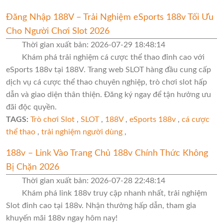
Đăng Nhập 188V – Trải Nghiệm eSports 188v Tối Ưu
Cho Người Chơi Slot 2026
Thời gian xuất bản: 2026-07-29 18:48:14
Khám phá trải nghiệm cá cược thể thao đỉnh cao với
eSports 188v tại 188V. Trang web SLOT hàng đầu cung cấp
dịch vụ cá cược thể thao chuyên nghiệp, trò chơi slot hấp
dẫn và giao diện thân thiện. Đăng ký ngay để tận hưởng ưu
đãi độc quyền.
TAGS:
Trò chơi Slot
,
SLOT
,
188V
,
eSports 188v
,
cá cược
thể thao
,
trải nghiệm người dùng
,
188v – Link Vào Trang Chủ 188v Chính Thức Không
Bị Chặn 2026
Thời gian xuất bản: 2026-07-28 22:48:14
Khám phá link 188v truy cập nhanh nhất, trải nghiệm
Slot đỉnh cao tại 188v. Nhận thưởng hấp dẫn, tham gia
khuyến mãi 188v ngay hôm nay!