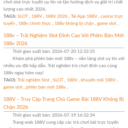
chơi slot trực tuyến uy tín và tận hưởng dịch vụ giải trí chất
lượng cao nhất 2026.
TAGS:
SLOT
,
188V
,
188V 2026
,
Tải App 188V
,
casino trực
tuyến
,
188v chính thức
,
188v không bị chặn
,
game slot
,
188v – Trải Nghiệm Slot Đỉnh Cao Với Phiên Bản Mới
188v 2026
Thời gian xuất bản: 2026-07-20 12:32:35
Khám phá phiên bản mới 188v – nền tảng slot uy tín với
nhiều ưu đãi hấp dẫn. Trải nghiệm trò chơi đỉnh cao cùng
188v ngay hôm nay!
TAGS:
Trải nghiệm Slot
,
SLOT
,
188V
,
khuyến mãi 188V
,
game slot
,
phiên bản mới 188v
,
188V – Truy Cập Trang Chủ Game Bài 188V Không Bị
Chặn 2026
Thời gian xuất bản: 2026-07-19 16:32:34
Trang web 188V cung cấp các trò chơi bài trực tuyến