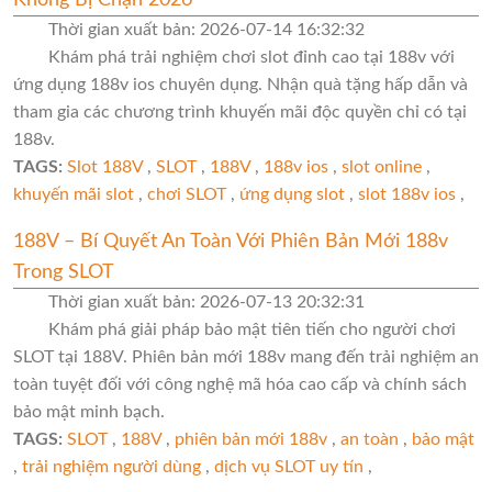
Thời gian xuất bản: 2026-07-14 16:32:32
Khám phá trải nghiệm chơi slot đỉnh cao tại 188v với
ứng dụng 188v ios chuyên dụng. Nhận quà tặng hấp dẫn và
tham gia các chương trình khuyến mãi độc quyền chỉ có tại
188v.
TAGS:
Slot 188V
,
SLOT
,
188V
,
188v ios
,
slot online
,
khuyến mãi slot
,
chơi SLOT
,
ứng dụng slot
,
slot 188v ios
,
188V – Bí Quyết An Toàn Với Phiên Bản Mới 188v
Trong SLOT
Thời gian xuất bản: 2026-07-13 20:32:31
Khám phá giải pháp bảo mật tiên tiến cho người chơi
SLOT tại 188V. Phiên bản mới 188v mang đến trải nghiệm an
toàn tuyệt đối với công nghệ mã hóa cao cấp và chính sách
bảo mật minh bạch.
TAGS:
SLOT
,
188V
,
phiên bản mới 188v
,
an toàn
,
bảo mật
,
trải nghiệm người dùng
,
dịch vụ SLOT uy tín
,