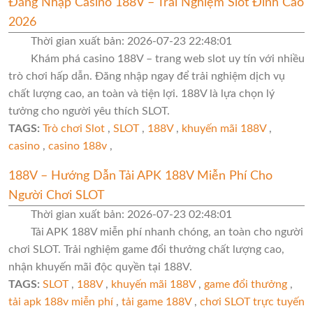
Đăng Nhập Casino 188V – Trải Nghiệm Slot Đỉnh Cao
2026
Thời gian xuất bản: 2026-07-23 22:48:01
Khám phá casino 188V – trang web slot uy tín với nhiều
trò chơi hấp dẫn. Đăng nhập ngay để trải nghiệm dịch vụ
chất lượng cao, an toàn và tiện lợi. 188V là lựa chọn lý
tưởng cho người yêu thích SLOT.
TAGS:
Trò chơi Slot
,
SLOT
,
188V
,
khuyến mãi 188V
,
casino
,
casino 188v
,
188V – Hướng Dẫn Tải APK 188V Miễn Phí Cho
Người Chơi SLOT
Thời gian xuất bản: 2026-07-23 02:48:01
Tải APK 188V miễn phí nhanh chóng, an toàn cho người
chơi SLOT. Trải nghiệm game đổi thưởng chất lượng cao,
nhận khuyến mãi độc quyền tại 188V.
TAGS:
SLOT
,
188V
,
khuyến mãi 188V
,
game đổi thưởng
,
tải apk 188v miễn phí
,
tải game 188V
,
chơi SLOT trực tuyến