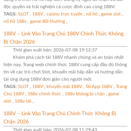
độc quyền và trải nghiệm cá cược đỉnh cao cùng 188V.
TAGS:
SLOT
,
188V
,
casino trực tuyến
,
nổ hũ
,
game slot
,
nổ hũ 188v
,
game đổi thưởng
,
188V – Link Vào Trang Chủ 188V Chính Thức Không
Bị Chặn 2026
Thời gian xuất bản: 2026-07-08 19:12:37
Khám phá cách tải 188V nhanh chóng và an toàn nhất
hiện nay. Trang web chính thức 188V cung cấp đầy đủ thông
tin về các trò chơi Slot, khuyến mãi hấp dẫn và hướng dẫn
tải ứng dụng 188V đơn giản cho người mới.
TAGS:
SLOT
,
188V
,
khuyến mãi 188V
,
Tải App 188V
,
Trang
Chủ 188V
,
188v chính thức
,
188v không bị chặn
,
game
slot
,
188v tải
,
188V – Link Vào Trang Chủ Chính Thức Không Bị
Chặn 2026
Thời gian xuất bản: 2026-07-08 11:29:43