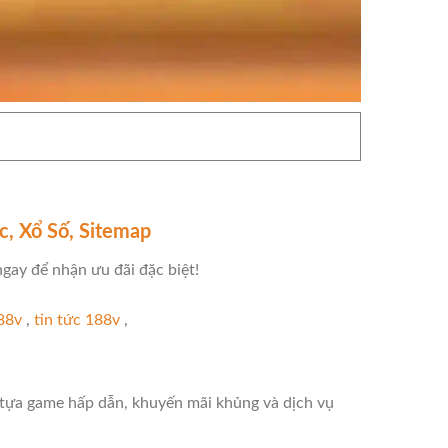
c, Xổ Số, Sitemap
gay để nhận ưu đãi đặc biệt!
188v
,
tin tức 188v
,
tựa game hấp dẫn, khuyến mãi khủng và dịch vụ