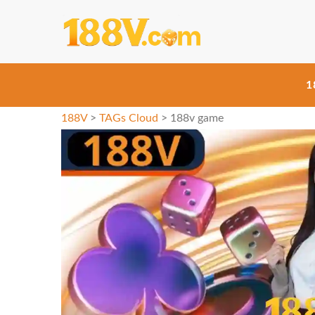
1
188V
>
TAGs Cloud
>
188v game