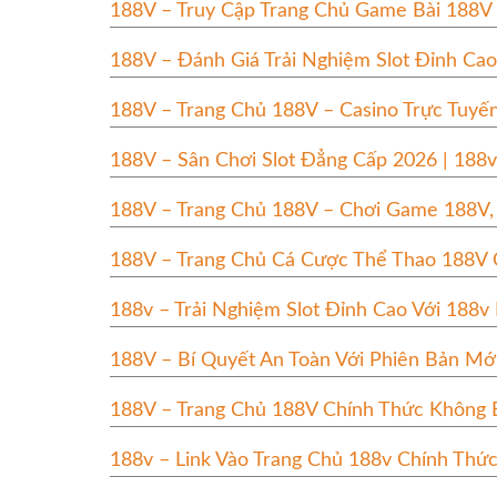
188V – Truy Cập Trang Chủ Game Bài 188V
188V – Đánh Giá Trải Nghiệm Slot Đỉnh Cao
188V – Trang Chủ 188V – Casino Trực Tuyến
188V – Sân Chơi Slot Đẳng Cấp 2026 | 188
188V – Trang Chủ 188V – Chơi Game 188V, S
188V – Trang Chủ Cá Cược Thể Thao 188V 
188v – Trải Nghiệm Slot Đỉnh Cao Với 188v
188V – Bí Quyết An Toàn Với Phiên Bản Mớ
188V – Trang Chủ 188V Chính Thức Không 
188v – Link Vào Trang Chủ 188v Chính Thứ