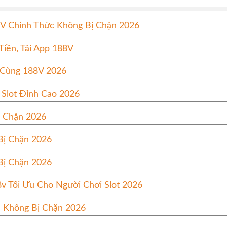
V Chính Thức Không Bị Chặn 2026
Tiền, Tải App 188V
o Cùng 188V 2026
 Slot Đỉnh Cao 2026
ị Chặn 2026
Bị Chặn 2026
Bị Chặn 2026
v Tối Ưu Cho Người Chơi Slot 2026
c Không Bị Chặn 2026