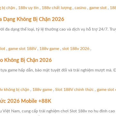
 bị chặn
,
188v uy tín
,
188v chất lượng
,
casino
,
game slot
,
18
a Dạng Không Bị Chặn 2026
 đa dạng thể loại, tỷ lệ thưởng cao và dịch vụ hỗ trợ 24/7. Tr
lot
,
game slot 188V
,
188v game
,
slot 188v 2026
,
ao Không Bị Chặn 2026
tựa game hấp dẫn, bảo mật tuyệt đối và trải nghiệm mượt mà. 
8v không bị chặn
,
188v game
,
Slot 188V chính thức
,
game slot 
hức 2026 Mobile +88K
u Việt Nam, cung cấp trải nghiệm chơi Slot 188v no hu đỉnh cao 