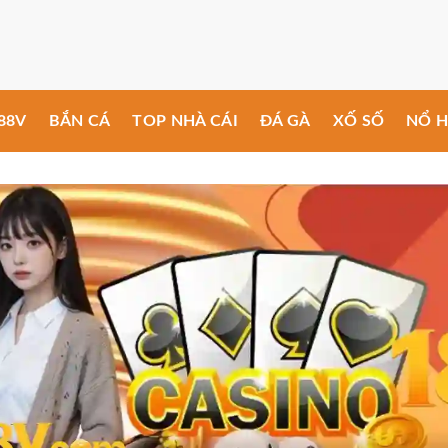
88V
BẮN CÁ
TOP NHÀ CÁI
ĐÁ GÀ
XỐ SỐ
NỔ 