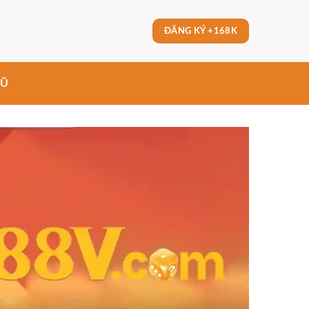
ĐĂNG KÝ +168K
HŨ