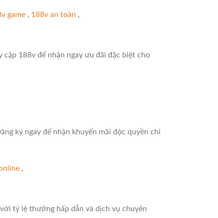
8v game
,
188v an toàn
,
uy cập 188v để nhận ngay ưu đãi đặc biệt cho
Đăng ký ngay để nhận khuyến mãi độc quyền chỉ
online
,
với tỷ lệ thưởng hấp dẫn và dịch vụ chuyên