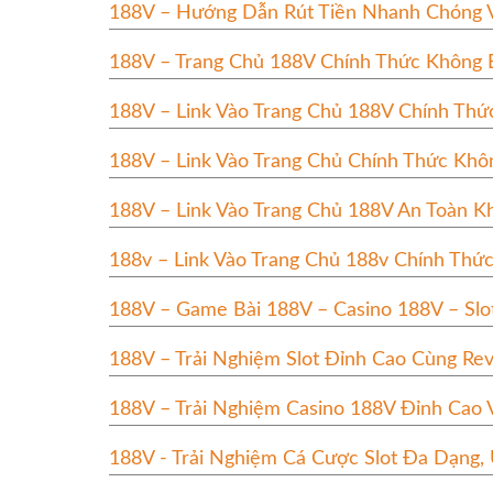
188V – Hướng Dẫn Rút Tiền Nhanh Chóng V
188V – Trang Chủ 188V Chính Thức Không 
188V – Link Vào Trang Chủ 188V Chính Thứ
188V – Link Vào Trang Chủ Chính Thức Khô
188V – Link Vào Trang Chủ 188V An Toàn K
188v – Link Vào Trang Chủ 188v Chính Thứ
188V – Game Bài 188V – Casino 188V – Sl
188V – Trải Nghiệm Slot Đỉnh Cao Cùng Re
188V – Trải Nghiệm Casino 188V Đỉnh Cao 
188V - Trải Nghiệm Cá Cược Slot Đa Dạng,