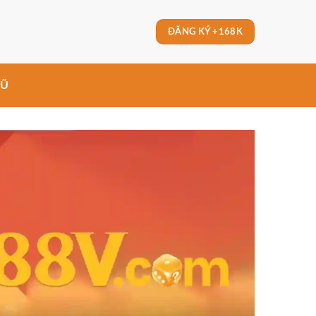
ĐĂNG KÝ +168K
HŨ