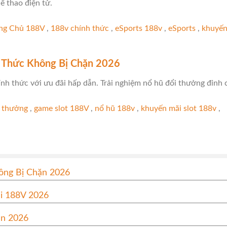
ể thao điện tử.
ng Chủ 188V
,
188v chính thức
,
eSports 188v
,
eSports
,
khuyến
h Thức Không Bị Chặn 2026
h thức với ưu đãi hấp dẫn. Trải nghiệm nổ hũ đổi thưởng đỉnh 
i thưởng
,
game slot 188V
,
nổ hũ 188v
,
khuyến mãi slot 188v
,
ông Bị Chặn 2026
ại 188V 2026
ặn 2026