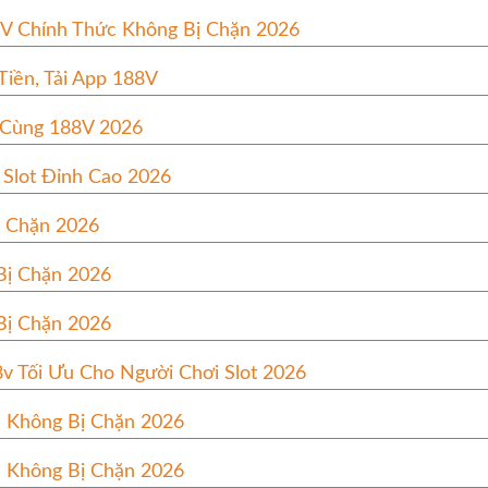
V Chính Thức Không Bị Chặn 2026
Tiền, Tải App 188V
o Cùng 188V 2026
 Slot Đỉnh Cao 2026
ị Chặn 2026
Bị Chặn 2026
Bị Chặn 2026
v Tối Ưu Cho Người Chơi Slot 2026
c Không Bị Chặn 2026
c Không Bị Chặn 2026