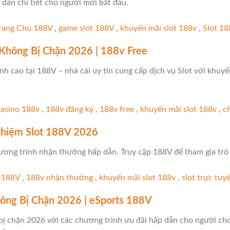
dẫn chi tiết cho người mới bắt đầu.
rang Chủ 188V
,
game slot 188V
,
khuyến mãi slot 188v
,
Slot 18
Không Bị Chặn 2026 | 188v Free
nh cao tại 188V – nhà cái uy tín cung cấp dịch vụ Slot với khuy
casino 188v
,
188v đăng ký
,
188v free
,
khuyến mãi slot 188v
,
c
ghiệm Slot 188V 2026
ng trình nhận thưởng hấp dẫn. Truy cập 188V để tham gia trò ch
,
188V
,
188v nhận thưởng
,
khuyến mãi slot 188v
,
slot trực tu
ông Bị Chặn 2026 | eSports 188V
ị chặn 2026 với các chương trình ưu đãi hấp dẫn cho người chơ