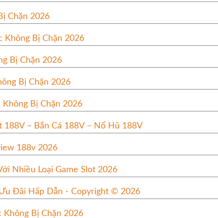
Bị Chặn 2026
c Không Bị Chặn 2026
ng Bị Chặn 2026
hông Bị Chặn 2026
c Không Bị Chặn 2026
ot 188V – Bắn Cá 188V – Nổ Hũ 188V
view 188v 2026
Với Nhiều Loại Game Slot 2026
 Ưu Đãi Hấp Dẫn - Copyright © 2026
c Không Bị Chặn 2026