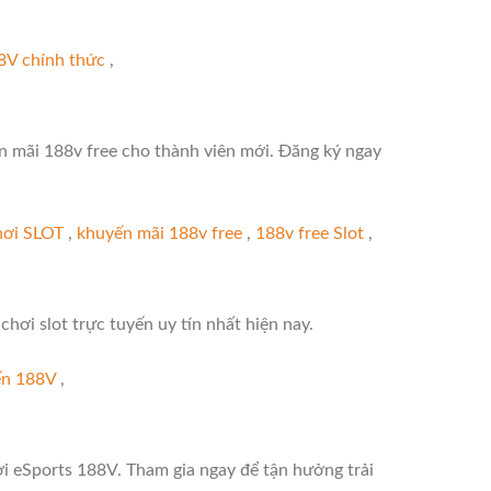
8V chính thức
,
ến mãi 188v free cho thành viên mới. Đăng ký ngay
hơi SLOT
,
khuyến mãi 188v free
,
188v free Slot
,
ơi slot trực tuyến uy tín nhất hiện nay.
yến 188V
,
i eSports 188V. Tham gia ngay để tận hưởng trải