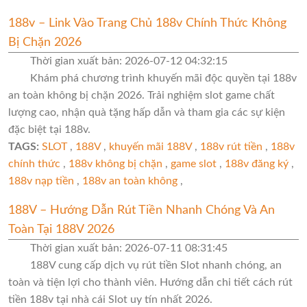
188v – Link Vào Trang Chủ 188v Chính Thức Không
Bị Chặn 2026
Thời gian xuất bản: 2026-07-12 04:32:15
Khám phá chương trình khuyến mãi độc quyền tại 188v
an toàn không bị chặn 2026. Trải nghiệm slot game chất
lượng cao, nhận quà tặng hấp dẫn và tham gia các sự kiện
đặc biệt tại 188v.
TAGS:
SLOT
,
188V
,
khuyến mãi 188V
,
188v rút tiền
,
188v
chính thức
,
188v không bị chặn
,
game slot
,
188v đăng ký
,
188v nạp tiền
,
188v an toàn không
,
188V – Hướng Dẫn Rút Tiền Nhanh Chóng Và An
Toàn Tại 188V 2026
Thời gian xuất bản: 2026-07-11 08:31:45
188V cung cấp dịch vụ rút tiền Slot nhanh chóng, an
toàn và tiện lợi cho thành viên. Hướng dẫn chi tiết cách rút
tiền 188v tại nhà cái Slot uy tín nhất 2026.