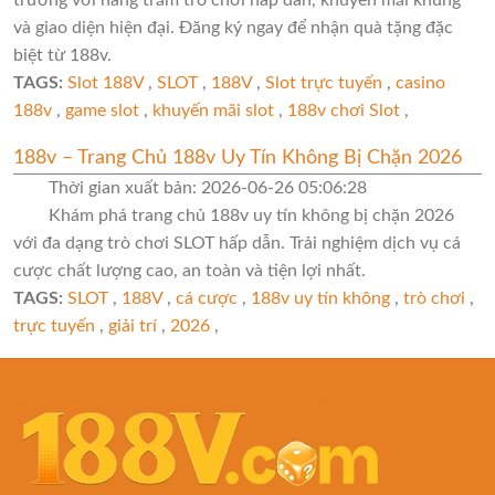
và giao diện hiện đại. Đăng ký ngay để nhận quà tặng đặc
biệt từ 188v.
TAGS:
Slot 188V
,
SLOT
,
188V
,
Slot trực tuyến
,
casino
188v
,
game slot
,
khuyến mãi slot
,
188v chơi Slot
,
188v – Trang Chủ 188v Uy Tín Không Bị Chặn 2026
Thời gian xuất bản: 2026-06-26 05:06:28
Khám phá trang chủ 188v uy tín không bị chặn 2026
với đa dạng trò chơi SLOT hấp dẫn. Trải nghiệm dịch vụ cá
cược chất lượng cao, an toàn và tiện lợi nhất.
TAGS:
SLOT
,
188V
,
cá cược
,
188v uy tín không
,
trò chơi
,
trực tuyến
,
giải trí
,
2026
,