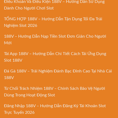
Điều Khoản Và Điều Kiện 188V – Hướng Dẫn Sử Dụng
Dành Cho Người Chơi Slot
TỔNG HỢP 188V – Hướng Dẫn Tận Dụng Tối Đa Trải
Nghiệm Slot 2026
188V – Hướng Dẫn Nạp Tiền Slot Đơn Giản Cho Người
Mới
Tải App 188V – Hướng Dẫn Chi Tiết Cách Tải Ứng Dụng
Slot 188V
Đá Gà 188V – Trải Nghiệm Đánh Bạc Đỉnh Cao Tại Nhà Cái
188V
Từ Chối Trách Nhiệm 188V – Chính Sách Bảo Vệ Người
Dùng Trong Hoạt Động Slot
Đăng Nhập 188V – Hướng Dẫn Đăng Ký Tài Khoản Slot
Trực Tuyến 2026