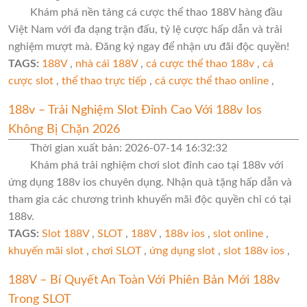
Khám phá nền tảng cá cược thể thao 188V hàng đầu
Việt Nam với đa dạng trận đấu, tỷ lệ cược hấp dẫn và trải
nghiệm mượt mà. Đăng ký ngay để nhận ưu đãi độc quyền!
TAGS:
188V
,
nhà cái 188V
,
cá cược thể thao 188v
,
cá
cược slot
,
thể thao trực tiếp
,
cá cược thể thao online
,
188v – Trải Nghiệm Slot Đỉnh Cao Với 188v Ios
Không Bị Chặn 2026
Thời gian xuất bản: 2026-07-14 16:32:32
Khám phá trải nghiệm chơi slot đỉnh cao tại 188v với
ứng dụng 188v ios chuyên dụng. Nhận quà tặng hấp dẫn và
tham gia các chương trình khuyến mãi độc quyền chỉ có tại
188v.
TAGS:
Slot 188V
,
SLOT
,
188V
,
188v ios
,
slot online
,
khuyến mãi slot
,
chơi SLOT
,
ứng dụng slot
,
slot 188v ios
,
188V – Bí Quyết An Toàn Với Phiên Bản Mới 188v
Trong SLOT