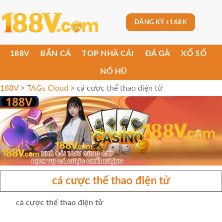
ĐĂNG KÝ +168K
188V
BẮN CÁ
TOP NHÀ CÁI
ĐÁ GÀ
XỐ SỐ
NỔ HŨ
188V
>
TAGs Cloud
>
cá cược thể thao điện tử
cá cược thể thao điện tử
cá cược thể thao điện tử