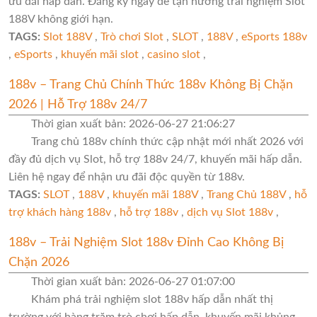
ưu đãi hấp dẫn. Đăng ký ngay để tận hưởng trải nghiệm Slot
188V không giới hạn.
TAGS:
Slot 188V
,
Trò chơi Slot
,
SLOT
,
188V
,
eSports 188v
,
eSports
,
khuyến mãi slot
,
casino slot
,
188v – Trang Chủ Chính Thức 188v Không Bị Chặn
2026 | Hỗ Trợ 188v 24/7
Thời gian xuất bản: 2026-06-27 21:06:27
Trang chủ 188v chính thức cập nhật mới nhất 2026 với
đầy đủ dịch vụ Slot, hỗ trợ 188v 24/7, khuyến mãi hấp dẫn.
Liên hệ ngay để nhận ưu đãi độc quyền từ 188v.
TAGS:
SLOT
,
188V
,
khuyến mãi 188V
,
Trang Chủ 188V
,
hỗ
trợ khách hàng 188v
,
hỗ trợ 188v
,
dịch vụ Slot 188v
,
188v – Trải Nghiệm Slot 188v Đỉnh Cao Không Bị
Chặn 2026
Thời gian xuất bản: 2026-06-27 01:07:00
Khám phá trải nghiệm slot 188v hấp dẫn nhất thị
trường với hàng trăm trò chơi hấp dẫn, khuyến mãi khủng