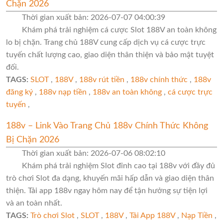
Chặn 2026
Thời gian xuất bản: 2026-07-07 04:00:39
Khám phá trải nghiệm cá cược Slot 188V an toàn không
lo bị chặn. Trang chủ 188V cung cấp dịch vụ cá cược trực
tuyến chất lượng cao, giao diện thân thiện và bảo mật tuyệt
đối.
TAGS:
SLOT
,
188V
,
188v rút tiền
,
188v chính thức
,
188v
đăng ký
,
188v nạp tiền
,
188v an toàn không
,
cá cược trực
tuyến
,
188v – Link Vào Trang Chủ 188v Chính Thức Không
Bị Chặn 2026
Thời gian xuất bản: 2026-07-06 08:02:10
Khám phá trải nghiệm Slot đỉnh cao tại 188v với đầy đủ
trò chơi Slot đa dạng, khuyến mãi hấp dẫn và giao diện thân
thiện. Tải app 188v ngay hôm nay để tận hưởng sự tiện lợi
và an toàn nhất.
TAGS:
Trò chơi Slot
,
SLOT
,
188V
,
Tải App 188V
,
Nạp Tiền
,