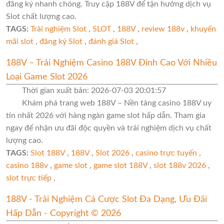
đăng ký nhanh chóng. Truy cập 188V để tận hưởng dịch vụ
Slot chất lượng cao.
TAGS:
Trải nghiệm Slot
,
SLOT
,
188V
,
review 188v
,
khuyến
mãi slot
,
đăng ký Slot
,
đánh giá Slot
,
188V – Trải Nghiệm Casino 188V Đỉnh Cao Với Nhiều
Loại Game Slot 2026
Thời gian xuất bản: 2026-07-03 20:01:57
Khám phá trang web 188V – Nền tảng casino 188V uy
tín nhất 2026 với hàng ngàn game slot hấp dẫn. Tham gia
ngay để nhận ưu đãi độc quyền và trải nghiệm dịch vụ chất
lượng cao.
TAGS:
Slot 188V
,
188V
,
Slot 2026
,
casino trực tuyến
,
casino 188v
,
game slot
,
game slot 188V
,
slot 188v 2026
,
slot trực tiếp
,
188V - Trải Nghiệm Cá Cược Slot Đa Dạng, Ưu Đãi
Hấp Dẫn - Copyright © 2026