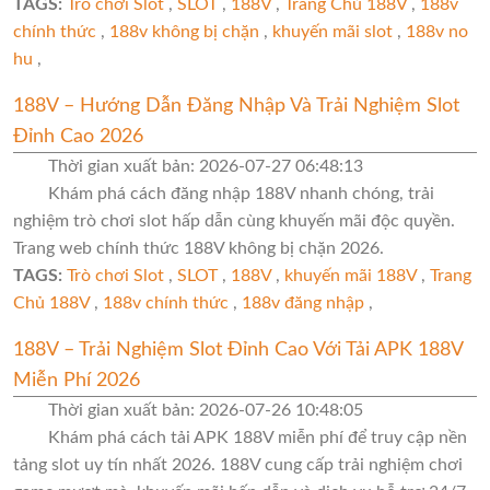
TAGS:
Trò chơi Slot
,
SLOT
,
188V
,
Trang Chủ 188V
,
188v
chính thức
,
188v không bị chặn
,
khuyến mãi slot
,
188v no
hu
,
188V – Hướng Dẫn Đăng Nhập Và Trải Nghiệm Slot
Đỉnh Cao 2026
Thời gian xuất bản: 2026-07-27 06:48:13
Khám phá cách đăng nhập 188V nhanh chóng, trải
nghiệm trò chơi slot hấp dẫn cùng khuyến mãi độc quyền.
Trang web chính thức 188V không bị chặn 2026.
TAGS:
Trò chơi Slot
,
SLOT
,
188V
,
khuyến mãi 188V
,
Trang
Chủ 188V
,
188v chính thức
,
188v đăng nhập
,
188V – Trải Nghiệm Slot Đỉnh Cao Với Tải APK 188V
Miễn Phí 2026
Thời gian xuất bản: 2026-07-26 10:48:05
Khám phá cách tải APK 188V miễn phí để truy cập nền
tảng slot uy tín nhất 2026. 188V cung cấp trải nghiệm chơi