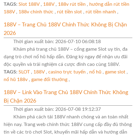
TAGS:
Slot 188V
,
188V
,
188v rút tiền
,
hướng dẫn rút tiền
188V
,
188v chính thức
,
rút tiền slot
,
rút tiền nhanh
,
188V – Trang Chủ 188V Chính Thức Không Bị Chặn
2026
Thời gian xuất bản: 2026-07-10 06:08:18
Khám phá trang chủ 188V – cổng game Slot uy tín, đa
dạng trò chơi nổ hũ hấp dẫn. Đăng ký ngay để nhận ưu đãi
độc quyền và trải nghiệm cá cược đỉnh cao cùng 188V.
TAGS:
SLOT
,
188V
,
casino trực tuyến
,
nổ hũ
,
game slot
,
nổ hũ 188v
,
game đổi thưởng
,
188V – Link Vào Trang Chủ 188V Chính Thức Không
Bị Chặn 2026
Thời gian xuất bản: 2026-07-08 19:12:37
Khám phá cách tải 188V nhanh chóng và an toàn nhất
hiện nay. Trang web chính thức 188V cung cấp đầy đủ thông
tin về các trò chơi Slot, khuyến mãi hấp dẫn và hướng dẫn