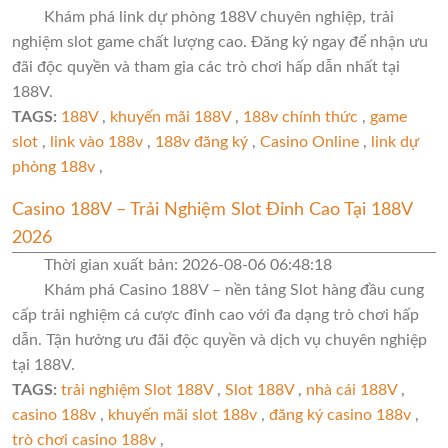
Khám phá link dự phòng 188V chuyên nghiệp, trải
nghiệm slot game chất lượng cao. Đăng ký ngay để nhận ưu
đãi độc quyền và tham gia các trò chơi hấp dẫn nhất tại
188V.
TAGS:
188V
,
khuyến mãi 188V
,
188v chính thức
,
game
slot
,
link vào 188v
,
188v đăng ký
,
Casino Online
,
link dự
phòng 188v
,
Casino 188V – Trải Nghiệm Slot Đỉnh Cao Tại 188V
2026
Thời gian xuất bản: 2026-08-06 06:48:18
Khám phá Casino 188V – nền tảng Slot hàng đầu cung
cấp trải nghiệm cá cược đỉnh cao với đa dạng trò chơi hấp
dẫn. Tận hưởng ưu đãi độc quyền và dịch vụ chuyên nghiệp
tại 188V.
TAGS:
trải nghiệm Slot 188V
,
Slot 188V
,
nhà cái 188V
,
casino 188v
,
khuyến mãi slot 188v
,
đăng ký casino 188v
,
trò chơi casino 188v
,