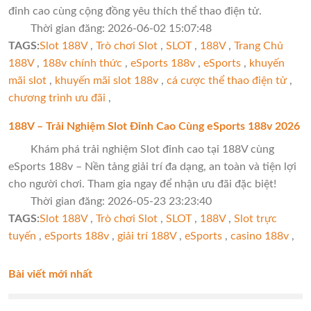
đỉnh cao cùng cộng đồng yêu thích thể thao điện tử.
Thời gian đăng: 2026-06-02 15:07:48
TAGS:
Slot 188V
,
Trò chơi Slot
,
SLOT
,
188V
,
Trang Chủ
188V
,
188v chính thức
,
eSports 188v
,
eSports
,
khuyến
mãi slot
,
khuyến mãi slot 188v
,
cá cược thể thao điện tử
,
chương trình ưu đãi
,
188V – Trải Nghiệm Slot Đỉnh Cao Cùng eSports 188v 2026
Khám phá trải nghiệm Slot đỉnh cao tại 188V cùng
eSports 188v – Nền tảng giải trí đa dạng, an toàn và tiện lợi
cho người chơi. Tham gia ngay để nhận ưu đãi đặc biệt!
Thời gian đăng: 2026-05-23 23:23:40
TAGS:
Slot 188V
,
Trò chơi Slot
,
SLOT
,
188V
,
Slot trực
tuyến
,
eSports 188v
,
giải trí 188V
,
eSports
,
casino 188v
,
Bài viết mới nhất