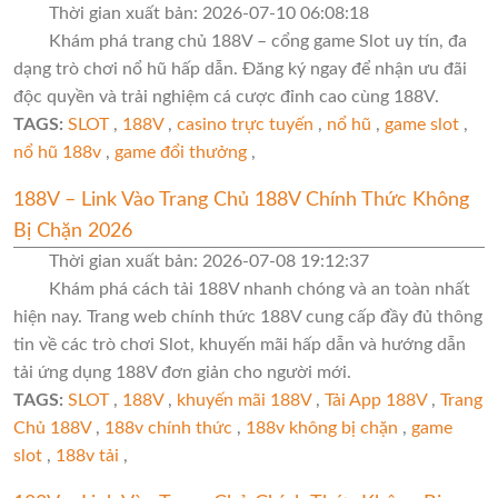
Thời gian xuất bản: 2026-07-10 06:08:18
Khám phá trang chủ 188V – cổng game Slot uy tín, đa
dạng trò chơi nổ hũ hấp dẫn. Đăng ký ngay để nhận ưu đãi
độc quyền và trải nghiệm cá cược đỉnh cao cùng 188V.
TAGS:
SLOT
,
188V
,
casino trực tuyến
,
nổ hũ
,
game slot
,
nổ hũ 188v
,
game đổi thưởng
,
188V – Link Vào Trang Chủ 188V Chính Thức Không
Bị Chặn 2026
Thời gian xuất bản: 2026-07-08 19:12:37
Khám phá cách tải 188V nhanh chóng và an toàn nhất
hiện nay. Trang web chính thức 188V cung cấp đầy đủ thông
tin về các trò chơi Slot, khuyến mãi hấp dẫn và hướng dẫn
tải ứng dụng 188V đơn giản cho người mới.
TAGS:
SLOT
,
188V
,
khuyến mãi 188V
,
Tải App 188V
,
Trang
Chủ 188V
,
188v chính thức
,
188v không bị chặn
,
game
slot
,
188v tải
,