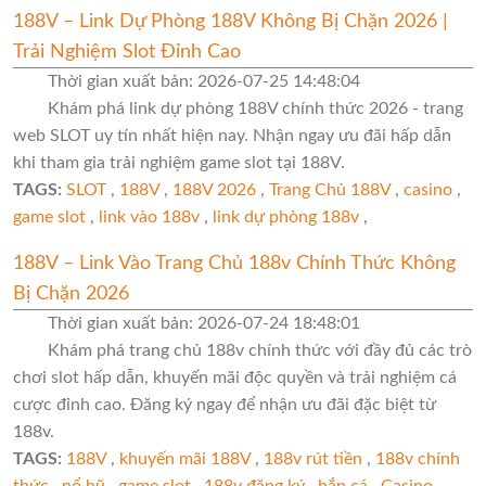
188V – Link Dự Phòng 188V Không Bị Chặn 2026 |
Trải Nghiệm Slot Đỉnh Cao
Thời gian xuất bản: 2026-07-25 14:48:04
Khám phá link dự phòng 188V chính thức 2026 - trang
web SLOT uy tín nhất hiện nay. Nhận ngay ưu đãi hấp dẫn
khi tham gia trải nghiệm game slot tại 188V.
TAGS:
SLOT
,
188V
,
188V 2026
,
Trang Chủ 188V
,
casino
,
game slot
,
link vào 188v
,
link dự phòng 188v
,
188V – Link Vào Trang Chủ 188v Chính Thức Không
Bị Chặn 2026
Thời gian xuất bản: 2026-07-24 18:48:01
Khám phá trang chủ 188v chính thức với đầy đủ các trò
chơi slot hấp dẫn, khuyến mãi độc quyền và trải nghiệm cá
cược đỉnh cao. Đăng ký ngay để nhận ưu đãi đặc biệt từ
188v.
TAGS:
188V
,
khuyến mãi 188V
,
188v rút tiền
,
188v chính
thức
,
nổ hũ
,
game slot
,
188v đăng ký
,
bắn cá
,
Casino