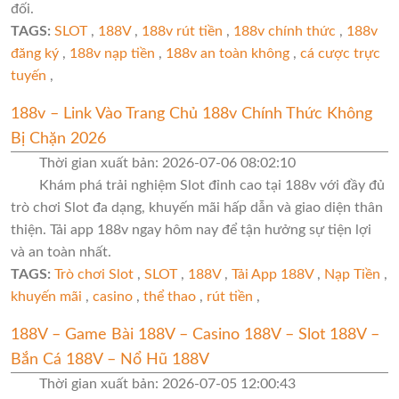
đối.
TAGS:
SLOT
,
188V
,
188v rút tiền
,
188v chính thức
,
188v
đăng ký
,
188v nạp tiền
,
188v an toàn không
,
cá cược trực
tuyến
,
188v – Link Vào Trang Chủ 188v Chính Thức Không
Bị Chặn 2026
Thời gian xuất bản: 2026-07-06 08:02:10
Khám phá trải nghiệm Slot đỉnh cao tại 188v với đầy đủ
trò chơi Slot đa dạng, khuyến mãi hấp dẫn và giao diện thân
thiện. Tải app 188v ngay hôm nay để tận hưởng sự tiện lợi
và an toàn nhất.
TAGS:
Trò chơi Slot
,
SLOT
,
188V
,
Tải App 188V
,
Nạp Tiền
,
khuyến mãi
,
casino
,
thể thao
,
rút tiền
,
188V – Game Bài 188V – Casino 188V – Slot 188V –
Bắn Cá 188V – Nổ Hũ 188V
Thời gian xuất bản: 2026-07-05 12:00:43