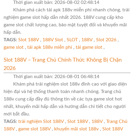
Thời gian xuất bản: 2026-08-02 02:48:14
Khám phá cách tải apk 188v miễn phí nhanh chóng, trải
nghiệm game slot hấp dẫn nhất 2026. 188V cung cấp kho
game slot chất lượng cao, bảo mật tuyệt đối và khuyến mãi
hấp dẫn.
TAGS:
Slot 188V
,
188V Slot
,
SLOT
,
188V
,
Slot 2026
,
game slot
,
tải apk 188v miễn phí
,
tải game slot
,
Slot 188V – Trang Chủ Chính Thức Không Bị Chặn
2026
Thời gian xuất bản: 2026-08-01 06:48:14
Khám phá trải nghiệm slot 188v đỉnh cao với giao diện
hiện đại và hệ thống thanh toán nhanh chóng. Trang chủ
188v cung cấp đầy đủ thông tin về các tựa game slot hot
nhất, khuyến mãi hấp dẫn và hướng dẫn chi tiết cho người
mới bắt đầu.
TAGS:
trải nghiệm Slot 188V
,
Slot 188V
,
188V
,
Trang Chủ
188V
,
game slot 188V
,
khuyến mãi slot 188v
,
Slot 188V