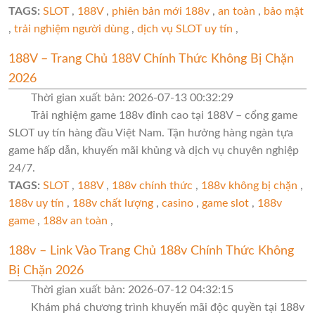
TAGS:
SLOT
,
188V
,
phiên bản mới 188v
,
an toàn
,
bảo mật
,
trải nghiệm người dùng
,
dịch vụ SLOT uy tín
,
188V – Trang Chủ 188V Chính Thức Không Bị Chặn
2026
Thời gian xuất bản: 2026-07-13 00:32:29
Trải nghiệm game 188v đỉnh cao tại 188V – cổng game
SLOT uy tín hàng đầu Việt Nam. Tận hưởng hàng ngàn tựa
game hấp dẫn, khuyến mãi khủng và dịch vụ chuyên nghiệp
24/7.
TAGS:
SLOT
,
188V
,
188v chính thức
,
188v không bị chặn
,
188v uy tín
,
188v chất lượng
,
casino
,
game slot
,
188v
game
,
188v an toàn
,
188v – Link Vào Trang Chủ 188v Chính Thức Không
Bị Chặn 2026
Thời gian xuất bản: 2026-07-12 04:32:15
Khám phá chương trình khuyến mãi độc quyền tại 188v