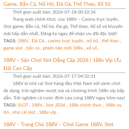
Game, Bắn Cá, Nổ Hũ, Đá Gà, Thể Thao, Xổ Số
Thời gian xuất bản: 2026-07-18 00:32:34
Trang web chính thức của 188V – Casino trực tuyến,
Slot game, Bắn cá, Nổ hũ, Đá gà, Thể thao, Xổ số và khuyến
mãi hấp dẫn nhất. Đăng ký ngay để nhận ưu đãi đặc biệt!
TAGS:
188V
,
Đá Gà
,
casino trực tuyến
,
nổ hũ
,
thể thao
,
game slot
,
bắn cá
,
phiên bản mới 188v
,
xổ số
,
188V – Sân Chơi Slot Đẳng Cấp 2026 | 188v Vip Ưu
Đãi Cao Cấp
Thời gian xuất bản: 2026-07-17 04:32:31
188V là nhà cái Slot hàng đầu Việt Nam với sảnh chơi
đa dạng, trải nghiệm mượt mà và chương trình 188v vip hấp
dẫn. Trải nghiệm cá cược đỉnh cao cùng 188V ngay hôm nay!
TAGS:
SLOT
,
188V
,
Slot 2026
,
188v chính thức
,
188v uy
tín
,
nhà cái slot
,
188v vip
,
188V – Trang Chủ 188V – Chơi Game 188V, Slot,