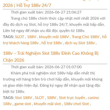
2026 | Hỗ Trợ 188v 24/7
Thời gian xuất bản: 2026-06-27 21:06:27
Trang chủ 188v chính thức cập nhật mới nhất 2026 với
đầy đủ dịch vụ Slot, hỗ trợ 188v 24/7, khuyến mãi hấp dẫn.
Liên hệ ngay để nhận ưu đãi độc quyền từ 188v.
TAGS:
SLOT
,
188V
,
khuyến mãi 188V
,
Trang Chủ 188V
,
hỗ
trợ khách hàng 188v
,
hỗ trợ 188v
,
dịch vụ Slot 188v
,
188v – Trải Nghiệm Slot 188v Đỉnh Cao Không Bị
Chặn 2026
Thời gian xuất bản: 2026-06-27 01:07:00
Khám phá trải nghiệm slot 188v hấp dẫn nhất thị
trường với hàng trăm trò chơi hấp dẫn, khuyến mãi khủng
và giao diện hiện đại. Đăng ký ngay để nhận quà tặng đặc
biệt từ 188v.
TAGS:
Slot 188V
,
SLOT
,
188V
,
Slot trực tuyến
,
casino
188v
,
game slot
,
khuyến mãi slot
,
188v chơi Slot
,