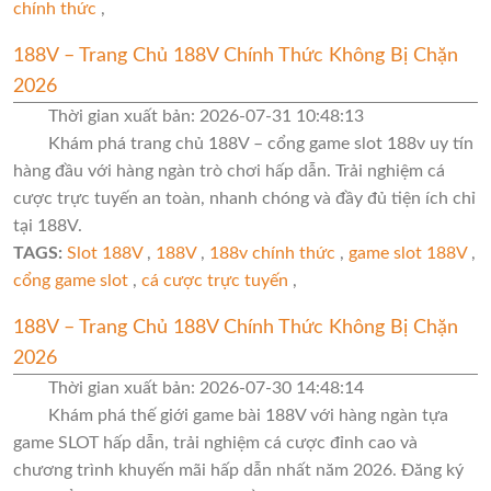
chính thức
,
188V – Trang Chủ 188V Chính Thức Không Bị Chặn
2026
Thời gian xuất bản: 2026-07-31 10:48:13
Khám phá trang chủ 188V – cổng game slot 188v uy tín
hàng đầu với hàng ngàn trò chơi hấp dẫn. Trải nghiệm cá
cược trực tuyến an toàn, nhanh chóng và đầy đủ tiện ích chỉ
tại 188V.
TAGS:
Slot 188V
,
188V
,
188v chính thức
,
game slot 188V
,
cổng game slot
,
cá cược trực tuyến
,
188V – Trang Chủ 188V Chính Thức Không Bị Chặn
2026
Thời gian xuất bản: 2026-07-30 14:48:14
Khám phá thế giới game bài 188V với hàng ngàn tựa
game SLOT hấp dẫn, trải nghiệm cá cược đỉnh cao và
chương trình khuyến mãi hấp dẫn nhất năm 2026. Đăng ký