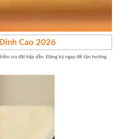
 Đỉnh Cao 2026
 nhiều ưu đãi hấp dẫn. Đăng ký ngay để tận hưởng