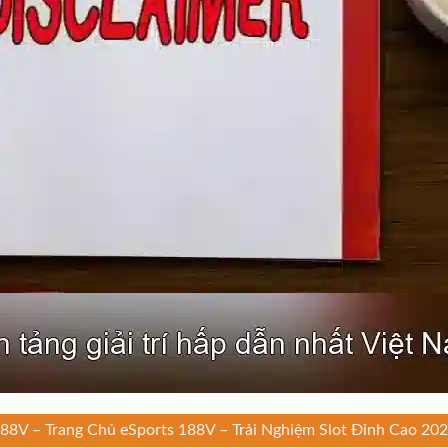
88V – Trang Chủ eSports 188V – Trải Nghiệm Slot Đỉnh Cao 20