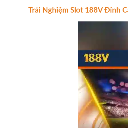
Trải Nghiệm Slot 188V Đỉnh 