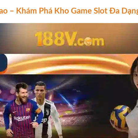
Cao – Khám Phá Kho Game Slot Đa Dạn