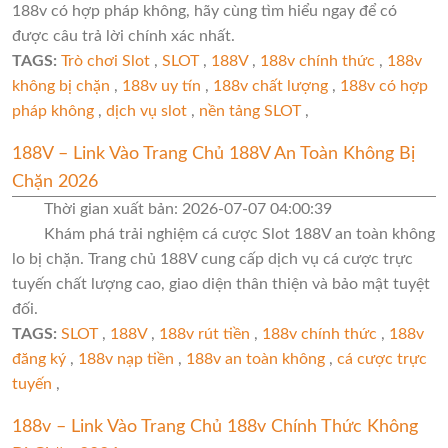
188v có hợp pháp không, hãy cùng tìm hiểu ngay để có
được câu trả lời chính xác nhất.
TAGS:
Trò chơi Slot
,
SLOT
,
188V
,
188v chính thức
,
188v
không bị chặn
,
188v uy tín
,
188v chất lượng
,
188v có hợp
pháp không
,
dịch vụ slot
,
nền tảng SLOT
,
188V – Link Vào Trang Chủ 188V An Toàn Không Bị
Chặn 2026
Thời gian xuất bản: 2026-07-07 04:00:39
Khám phá trải nghiệm cá cược Slot 188V an toàn không
lo bị chặn. Trang chủ 188V cung cấp dịch vụ cá cược trực
tuyến chất lượng cao, giao diện thân thiện và bảo mật tuyệt
đối.
TAGS:
SLOT
,
188V
,
188v rút tiền
,
188v chính thức
,
188v
đăng ký
,
188v nạp tiền
,
188v an toàn không
,
cá cược trực
tuyến
,
188v – Link Vào Trang Chủ 188v Chính Thức Không