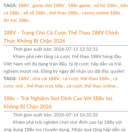
TAGS:
188V
,
game slot 188V
,
188v game
,
nổ hũ 188v
,
bắn
cá 188v
,
xổ số 188v
,
thể thao 188v
,
casino online 188v
,
tin tức 188v
,
188V – Trang Chủ Cá Cược Thể Thao 188V Chính
Thức Không Bị Chặn 2026
Thời gian xuất bản: 2026-07-15 12:32:32
Khám phá nền tảng cá cược thể thao 188V hàng đầu
Việt Nam với đa dạng trận đấu, tỷ lệ cược hấp dẫn và trải
nghiệm mượt mà. Đăng ký ngay để nhận ưu đãi độc quyền!
TAGS:
188V
,
nhà cái 188V
,
cá cược thể thao 188v
,
cá
cược slot
,
thể thao trực tiếp
,
cá cược thể thao online
,
188v – Trải Nghiệm Slot Đỉnh Cao Với 188v Ios
Không Bị Chặn 2026
Thời gian xuất bản: 2026-07-14 16:32:32
Khám phá trải nghiệm chơi slot đỉnh cao tại 188v với
ứng dụng 188v ios chuyên dụng. Nhận quà tặng hấp dẫn và