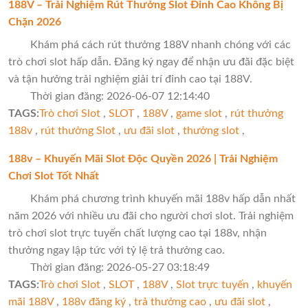
188V – Trải Nghiệm Rút Thưởng Slot Đỉnh Cao Không Bị
Chặn 2026
Khám phá cách rút thưởng 188V nhanh chóng với các
trò chơi slot hấp dẫn. Đăng ký ngay để nhận ưu đãi đặc biệt
và tận hưởng trải nghiệm giải trí đỉnh cao tại 188V.
Thời gian đăng: 2026-06-07 12:14:40
TAGS:
Trò chơi Slot
,
SLOT
,
188V
,
game slot
,
rút thưởng
188v
,
rút thưởng Slot
,
ưu đãi slot
,
thưởng slot
,
188v – Khuyến Mãi Slot Độc Quyền 2026 | Trải Nghiệm
Chơi Slot Tốt Nhất
Khám phá chương trình khuyến mãi 188v hấp dẫn nhất
năm 2026 với nhiều ưu đãi cho người chơi slot. Trải nghiệm
trò chơi slot trực tuyến chất lượng cao tại 188v, nhận
thưởng ngay lập tức với tỷ lệ trả thưởng cao.
Thời gian đăng: 2026-05-27 03:18:49
TAGS:
Trò chơi Slot
,
SLOT
,
188V
,
Slot trực tuyến
,
khuyến
mãi 188V
,
188v đăng ký
,
trả thưởng cao
,
ưu đãi slot
,