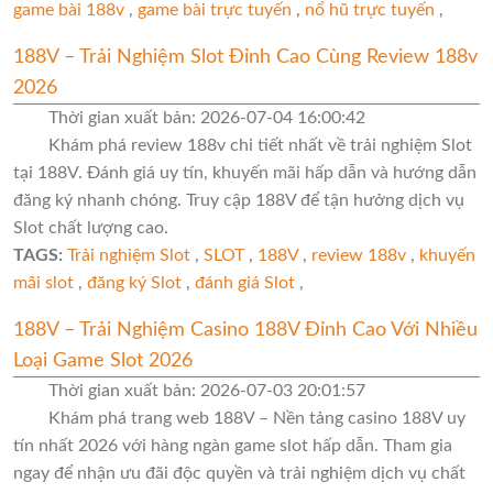
game bài 188v
,
game bài trực tuyến
,
nổ hũ trực tuyến
,
188V – Trải Nghiệm Slot Đỉnh Cao Cùng Review 188v
2026
Thời gian xuất bản: 2026-07-04 16:00:42
Khám phá review 188v chi tiết nhất về trải nghiệm Slot
tại 188V. Đánh giá uy tín, khuyến mãi hấp dẫn và hướng dẫn
đăng ký nhanh chóng. Truy cập 188V để tận hưởng dịch vụ
Slot chất lượng cao.
TAGS:
Trải nghiệm Slot
,
SLOT
,
188V
,
review 188v
,
khuyến
mãi slot
,
đăng ký Slot
,
đánh giá Slot
,
188V – Trải Nghiệm Casino 188V Đỉnh Cao Với Nhiều
Loại Game Slot 2026
Thời gian xuất bản: 2026-07-03 20:01:57
Khám phá trang web 188V – Nền tảng casino 188V uy
tín nhất 2026 với hàng ngàn game slot hấp dẫn. Tham gia
ngay để nhận ưu đãi độc quyền và trải nghiệm dịch vụ chất