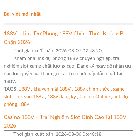
Bài viết mới nhất
188V – Link Dự Phòng 188V Chính Thức Không Bị
Chặn 2026
Thời gian xuất bản: 2026-08-07 02:48:20
Khám phá link dự phòng 188V chuyên nghiệp, trải
nghiệm slot game chất lượng cao. Đăng ký ngay để nhận ưu
đãi độc quyền và tham gia các trò chơi hấp dẫn nhất tại
188V.
TAGS:
188V
,
khuyến mãi 188V
,
188v chính thức
,
game
slot
,
link vào 188v
,
188v đăng ký
,
Casino Online
,
link dự
phòng 188v
,
Casino 188V – Trải Nghiệm Slot Đỉnh Cao Tại 188V
2026
Thời gian xuất bản: 2026-08-06 06:48:18