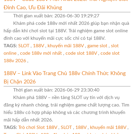
Đỉnh Cao, Ưu Đãi Khủng
Thời gian xuất bản: 2026-06-30 19:29:27
Khám phá code 188v mới nhất 2026 giúp bạn nhận quà
hấp dẫn khi chơi slot tại 188V. Trải nghiệm game slot online
đỉnh cao với khuyến mãi cực sốc chỉ có tại 188V.
TAGS:
SLOT
,
188V
,
khuyến mãi 188V
,
game slot
,
slot
online
,
code 188v mới nhất
,
code slot 188V
,
code slot
188v 2026
,
188V – Link Vào Trang Chủ 188v Chính Thức Không
Bị Chặn 2026
Thời gian xuất bản: 2026-06-29 23:30:40
Khám phá 188V – nền tảng SLOT uy tín với dịch vụ
đăng ký nhanh chóng, trải nghiệm game chất lượng cao. Tìm
hiểu 188v có hợp pháp không và các chương trình khuyến
mãi hấp dẫn nhất 2026.
TAGS:
Trò chơi Slot 188V
,
SLOT
,
188V
,
khuyến mãi 188V
,