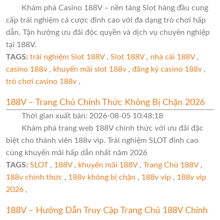
Khám phá Casino 188V – nền tảng Slot hàng đầu cung
cấp trải nghiệm cá cược đỉnh cao với đa dạng trò chơi hấp
dẫn. Tận hưởng ưu đãi độc quyền và dịch vụ chuyên nghiệp
tại 188V.
TAGS:
trải nghiệm Slot 188V
,
Slot 188V
,
nhà cái 188V
,
casino 188v
,
khuyến mãi slot 188v
,
đăng ký casino 188v
,
trò chơi casino 188v
,
188V – Trang Chủ Chính Thức Không Bị Chặn 2026
Thời gian xuất bản: 2026-08-05 10:48:18
Khám phá trang web 188V chính thức với ưu đãi đặc
biệt cho thành viên 188v vip. Trải nghiệm SLOT đỉnh cao
cùng khuyến mãi hấp dẫn nhất năm 2026
TAGS:
SLOT
,
188V
,
khuyến mãi 188V
,
Trang Chủ 188V
,
188v chính thức
,
188v không bị chặn
,
188v vip
,
188v vip
2026
,
188V – Hướng Dẫn Truy Cập Trang Chủ 188V Chính