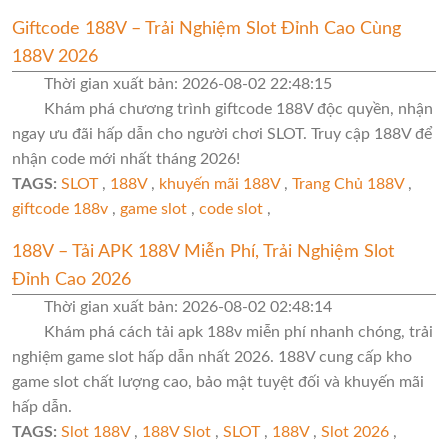
Giftcode 188V – Trải Nghiệm Slot Đỉnh Cao Cùng
188V 2026
Thời gian xuất bản: 2026-08-02 22:48:15
Khám phá chương trình giftcode 188V độc quyền, nhận
ngay ưu đãi hấp dẫn cho người chơi SLOT. Truy cập 188V để
nhận code mới nhất tháng 2026!
TAGS:
SLOT
,
188V
,
khuyến mãi 188V
,
Trang Chủ 188V
,
giftcode 188v
,
game slot
,
code slot
,
188V – Tải APK 188V Miễn Phí, Trải Nghiệm Slot
Đỉnh Cao 2026
Thời gian xuất bản: 2026-08-02 02:48:14
Khám phá cách tải apk 188v miễn phí nhanh chóng, trải
nghiệm game slot hấp dẫn nhất 2026. 188V cung cấp kho
game slot chất lượng cao, bảo mật tuyệt đối và khuyến mãi
hấp dẫn.
TAGS:
Slot 188V
,
188V Slot
,
SLOT
,
188V
,
Slot 2026
,