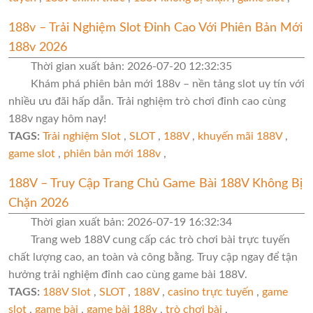
188v – Trải Nghiệm Slot Đỉnh Cao Với Phiên Bản Mới
188v 2026
Thời gian xuất bản: 2026-07-20 12:32:35
Khám phá phiên bản mới 188v – nền tảng slot uy tín với
nhiều ưu đãi hấp dẫn. Trải nghiệm trò chơi đỉnh cao cùng
188v ngay hôm nay!
TAGS:
Trải nghiệm Slot
,
SLOT
,
188V
,
khuyến mãi 188V
,
game slot
,
phiên bản mới 188v
,
188V – Truy Cập Trang Chủ Game Bài 188V Không Bị
Chặn 2026
Thời gian xuất bản: 2026-07-19 16:32:34
Trang web 188V cung cấp các trò chơi bài trực tuyến
chất lượng cao, an toàn và công bằng. Truy cập ngay để tận
hưởng trải nghiệm đỉnh cao cùng game bài 188V.
TAGS:
188V Slot
,
SLOT
,
188V
,
casino trực tuyến
,
game
slot
,
game bài
,
game bài 188v
,
trò chơi bài
,