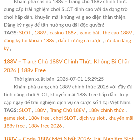
Khám phá casino 188v – trang chủ 188v chính thức
cung cấp trải nghiệm chơi SLOT đỉnh cao với đa dạng trò
chơi hấp dẫn, khuyến mãi khủng và giao diện thân thiện.
Đăng ký ngay để tận hưởng ưu đãi độc quyền!
TAGS:
SLOT
,
188V
,
casino 188v
,
game bài
,
thẻ cào 188V
,
đăng ký tài khoản 188v
,
đấu trường cá cược
,
ưu đãi đăng
ký
,
188V – Trang Chủ 188V Chính Thức Không Bị Chặn
2026 | 188v Free
Thời gian xuất bản: 2026-07-01 15:29:25
Khám phá trang chủ 188V chính thức 2026 với đầy đủ
tính năng chơi SLOT, khuyến mãi 188v free hấp dẫn. Truy
cập ngay để trải nghiệm dịch vụ cá cược số 1 tại Việt Nam.
TAGS:
SLOT
,
188V
,
Trang Chủ 188V
,
188v chính thức
,
game slot
,
188v free
,
chơi SLOT
,
dịch vụ slot
,
khuyến mãi
188v free
,
188v free 2026
,
188V – Code 188V Mới Nhất 2026: Trải Nghiệm Slot