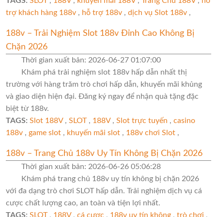
TAGS:
SLOT
,
188V
,
khuyến mãi 188V
,
Trang Chủ 188V
,
hỗ
trợ khách hàng 188v
,
hỗ trợ 188v
,
dịch vụ Slot 188v
,
188v – Trải Nghiệm Slot 188v Đỉnh Cao Không Bị
Chặn 2026
Thời gian xuất bản: 2026-06-27 01:07:00
Khám phá trải nghiệm slot 188v hấp dẫn nhất thị
trường với hàng trăm trò chơi hấp dẫn, khuyến mãi khủng
và giao diện hiện đại. Đăng ký ngay để nhận quà tặng đặc
biệt từ 188v.
TAGS:
Slot 188V
,
SLOT
,
188V
,
Slot trực tuyến
,
casino
188v
,
game slot
,
khuyến mãi slot
,
188v chơi Slot
,
188v – Trang Chủ 188v Uy Tín Không Bị Chặn 2026
Thời gian xuất bản: 2026-06-26 05:06:28
Khám phá trang chủ 188v uy tín không bị chặn 2026
với đa dạng trò chơi SLOT hấp dẫn. Trải nghiệm dịch vụ cá
cược chất lượng cao, an toàn và tiện lợi nhất.
TAGS:
SLOT
,
188V
,
cá cược
,
188v uy tín không
,
trò chơi
,