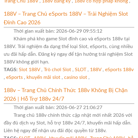
Trang Chủ 188V
,
188v đăng ký
,
188v có hợp pháp không
,
188V – Trang Chủ eSports 188V – Trải Nghiệm Slot
Đỉnh Cao 2026
Thời gian xuất bản: 2026-06-29 09:55:12
Khám phá kho game Slot đỉnh cao và eSports 188v tại
188V. Trải nghiệm đa dạng thể loại Slot, eSports, cùng nhiều
ưu đãi hấp dẫn. Đăng ký ngay để tận hưởng trải nghiệm Slot
188V không giới hạn.
TAGS:
Slot 188V
,
Trò chơi Slot
,
SLOT
,
188V
,
eSports 188v
,
eSports
,
khuyến mãi slot
,
casino slot
,
188v – Trang Chủ Chính Thức 188v Không Bị Chặn
2026 | Hỗ Trợ 188v 24/7
Thời gian xuất bản: 2026-06-27 21:06:27
Trang chủ 188v chính thức cập nhật mới nhất 2026 với
đầy đủ dịch vụ Slot, hỗ trợ 188v 24/7, khuyến mãi hấp dẫn.
Liên hệ ngay để nhận ưu đãi độc quyền từ 188v.