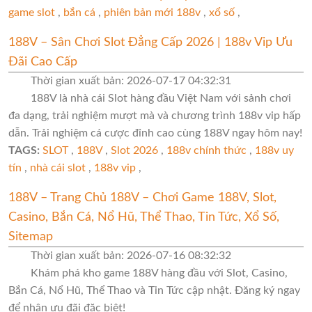
game slot
,
bắn cá
,
phiên bản mới 188v
,
xổ số
,
188V – Sân Chơi Slot Đẳng Cấp 2026 | 188v Vip Ưu
Đãi Cao Cấp
Thời gian xuất bản: 2026-07-17 04:32:31
188V là nhà cái Slot hàng đầu Việt Nam với sảnh chơi
đa dạng, trải nghiệm mượt mà và chương trình 188v vip hấp
dẫn. Trải nghiệm cá cược đỉnh cao cùng 188V ngay hôm nay!
TAGS:
SLOT
,
188V
,
Slot 2026
,
188v chính thức
,
188v uy
tín
,
nhà cái slot
,
188v vip
,
188V – Trang Chủ 188V – Chơi Game 188V, Slot,
Casino, Bắn Cá, Nổ Hũ, Thể Thao, Tin Tức, Xổ Số,
Sitemap
Thời gian xuất bản: 2026-07-16 08:32:32
Khám phá kho game 188V hàng đầu với Slot, Casino,
Bắn Cá, Nổ Hũ, Thể Thao và Tin Tức cập nhật. Đăng ký ngay
để nhận ưu đãi đặc biệt!