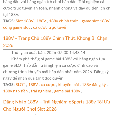
hàng đầu với hàng ngàn trò chơi hấp dẫn. Trải nghiệm cá
cược trực tuyến an toàn, nhanh chóng và đầy đủ tiện ích chỉ
tại 188V.
TAGS:
Slot 188V
,
188V
,
188v chính thức
,
game slot 188V
,
cổng game slot
,
cá cược trực tuyến
,
188V – Trang Chủ 188V Chính Thức Không Bị Chặn
2026
Thời gian xuất bản: 2026-07-30 14:48:14
Khám phá thế giới game bài 188V với hàng ngàn tựa
game SLOT hấp dẫn, trải nghiệm cá cược đỉnh cao và
chương trình khuyến mãi hấp dẫn nhất năm 2026. Đăng ký
ngay để nhận quà tặng độc quyền!
TAGS:
SLOT
,
188V
,
cá cược
,
khuyến mãi
,
188v đăng ký
,
188v nạp tiền
,
trải nghiệm
,
game bài 188v
,
Đăng Nhập 188V – Trải Nghiệm eSports 188v Tối Ưu
Cho Người Chơi Slot 2026