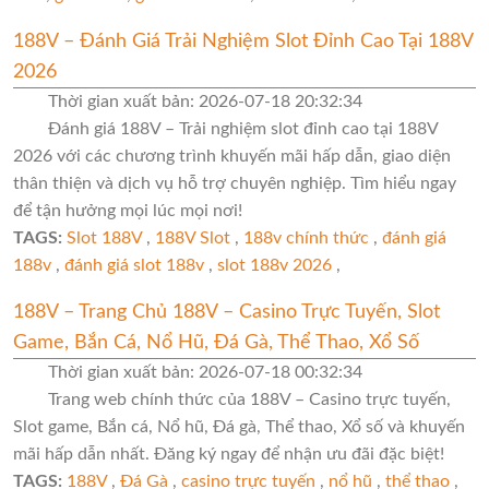
188V – Đánh Giá Trải Nghiệm Slot Đỉnh Cao Tại 188V
2026
Thời gian xuất bản: 2026-07-18 20:32:34
Đánh giá 188V – Trải nghiệm slot đỉnh cao tại 188V
2026 với các chương trình khuyến mãi hấp dẫn, giao diện
thân thiện và dịch vụ hỗ trợ chuyên nghiệp. Tìm hiểu ngay
để tận hưởng mọi lúc mọi nơi!
TAGS:
Slot 188V
,
188V Slot
,
188v chính thức
,
đánh giá
188v
,
đánh giá slot 188v
,
slot 188v 2026
,
188V – Trang Chủ 188V – Casino Trực Tuyến, Slot
Game, Bắn Cá, Nổ Hũ, Đá Gà, Thể Thao, Xổ Số
Thời gian xuất bản: 2026-07-18 00:32:34
Trang web chính thức của 188V – Casino trực tuyến,
Slot game, Bắn cá, Nổ hũ, Đá gà, Thể thao, Xổ số và khuyến
mãi hấp dẫn nhất. Đăng ký ngay để nhận ưu đãi đặc biệt!
TAGS:
188V
,
Đá Gà
,
casino trực tuyến
,
nổ hũ
,
thể thao
,