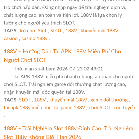
trò chơi hấp dẫn. Đăng nhập ngay để trải nghiệm dịch vụ
chất lượng cao, an toàn và tiện lợi. 188V là lựa chọn lý
tưởng cho người yêu thích SLOT.
TAGS:
Trò chơi Slot
,
SLOT
,
188V
,
khuyến mãi 188V
,
casino
,
casino 188v
,
188V – Hướng Dẫn Tải APK 188V Miễn Phí Cho
Người Chơi SLOT
Thời gian xuất bản: 2026-07-23 02:48:01
Tải APK 188V miễn phí nhanh chóng, an toàn cho người
chơi SLOT. Trải nghiệm game đổi thưởng chất lượng cao,
nhận khuyến mãi độc quyền tại 188V.
TAGS:
SLOT
,
188V
,
khuyến mãi 188V
,
game đổi thưởng
,
tải apk 188v miễn phí
,
tải game 188V
,
chơi SLOT trực tuyến
,
188V – Trải Nghiệm Slot 188v Đỉnh Cao, Trải Nghiệm
Slot 188v Không Giới Hạn 2026