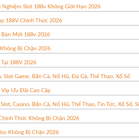
ải Nghiệm Slot 188v Không Giới Hạn 2026
App 188V Chính Thức 2026
n Bản Mới 188v 2026
 Không Bị Chặn 2026
 Tại 188V 2026
, Slot Game, Bắn Cá, Nổ Hũ, Đá Gà, Thể Thao, Xổ Số
v Vip Ưu Đãi Cao Cấp
lot, Casino, Bắn Cá, Nổ Hũ, Thể Thao, Tin Tức, Xổ Số, 
Chính Thức Không Bị Chặn 2026
 Ios Không Bị Chặn 2026