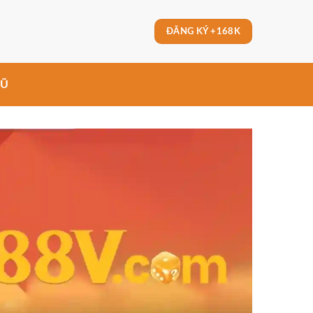
ĐĂNG KÝ +168K
HŨ