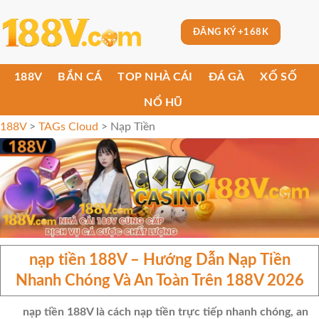
ĐĂNG KÝ +168K
188V
BẮN CÁ
TOP NHÀ CÁI
ĐÁ GÀ
XỐ SỐ
NỔ HŨ
188V
>
TAGs Cloud
>
Nạp Tiền
nạp tiền 188V – Hướng Dẫn Nạp Tiền
Nhanh Chóng Và An Toàn Trên 188V 2026
nạp tiền 188V là cách nạp tiền trực tiếp nhanh chóng, an