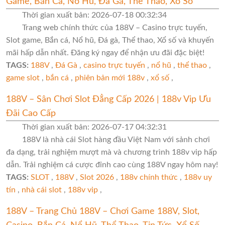
Game, Bắn Cá, Nổ Hũ, Đá Gà, Thể Thao, Xổ Số
Thời gian xuất bản: 2026-07-18 00:32:34
Trang web chính thức của 188V – Casino trực tuyến,
Slot game, Bắn cá, Nổ hũ, Đá gà, Thể thao, Xổ số và khuyến
mãi hấp dẫn nhất. Đăng ký ngay để nhận ưu đãi đặc biệt!
TAGS:
188V
,
Đá Gà
,
casino trực tuyến
,
nổ hũ
,
thể thao
,
game slot
,
bắn cá
,
phiên bản mới 188v
,
xổ số
,
188V – Sân Chơi Slot Đẳng Cấp 2026 | 188v Vip Ưu
Đãi Cao Cấp
Thời gian xuất bản: 2026-07-17 04:32:31
188V là nhà cái Slot hàng đầu Việt Nam với sảnh chơi
đa dạng, trải nghiệm mượt mà và chương trình 188v vip hấp
dẫn. Trải nghiệm cá cược đỉnh cao cùng 188V ngay hôm nay!
TAGS:
SLOT
,
188V
,
Slot 2026
,
188v chính thức
,
188v uy
tín
,
nhà cái slot
,
188v vip
,
188V – Trang Chủ 188V – Chơi Game 188V, Slot,