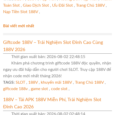
Toán Slot
,
Giao Dịch Slot
,
Ưu Đãi Slot
,
Trang Chủ 188V
,
Nạp Tiền Slot 188V
,
Bài viết mới nhất
Giftcode 188V – Trải Nghiệm Slot Đỉnh Cao Cùng
188V 2026
Thời gian xuất bản: 2026-08-02 22:48:15
Khám phá chương trình giftcode 188V độc quyền, nhận
ngay ưu đãi hấp dẫn cho người chơi SLOT. Truy cập 188V để
nhận code mới nhất tháng 2026!
TAGS:
SLOT
,
188V
,
khuyến mãi 188V
,
Trang Chủ 188V
,
giftcode 188v
,
game slot
,
code slot
,
188V – Tải APK 188V Miễn Phí, Trải Nghiệm Slot
Đỉnh Cao 2026
Thời gian xuất bản: 2026-08-02 02:48:14