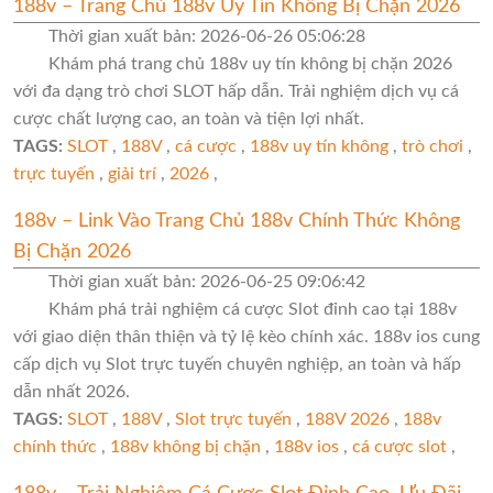
188v – Trang Chủ 188v Uy Tín Không Bị Chặn 2026
Thời gian xuất bản: 2026-06-26 05:06:28
Khám phá trang chủ 188v uy tín không bị chặn 2026
với đa dạng trò chơi SLOT hấp dẫn. Trải nghiệm dịch vụ cá
cược chất lượng cao, an toàn và tiện lợi nhất.
TAGS:
SLOT
,
188V
,
cá cược
,
188v uy tín không
,
trò chơi
,
trực tuyến
,
giải trí
,
2026
,
188v – Link Vào Trang Chủ 188v Chính Thức Không
Bị Chặn 2026
Thời gian xuất bản: 2026-06-25 09:06:42
Khám phá trải nghiệm cá cược Slot đỉnh cao tại 188v
với giao diện thân thiện và tỷ lệ kèo chính xác. 188v ios cung
cấp dịch vụ Slot trực tuyến chuyên nghiệp, an toàn và hấp
dẫn nhất 2026.
TAGS:
SLOT
,
188V
,
Slot trực tuyến
,
188V 2026
,
188v
chính thức
,
188v không bị chặn
,
188v ios
,
cá cược slot
,