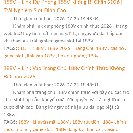
188V – Link Dự Phòng 188V Không Bị Chặn 2026 |
Trải Nghiệm Slot Đỉnh Cao
Thời gian xuất bản: 2026-07-25 14:48:04
Khám phá link dự phòng 188V chính thức 2026 - trang
web SLOT uy tín nhất hiện nay. Nhận ngay ưu đãi hấp dẫn
khi tham gia trải nghiệm game slot tại 188V.
TAGS:
SLOT
,
188V
,
188V 2026
,
Trang Chủ 188V
,
casino
,
game slot
,
link vào 188v
,
link dự phòng 188v
,
188V – Link Vào Trang Chủ 188v Chính Thức Không
Bị Chặn 2026
Thời gian xuất bản: 2026-07-24 18:48:01
Khám phá trang chủ 188v chính thức với đầy đủ các trò
chơi slot hấp dẫn, khuyến mãi độc quyền và trải nghiệm cá
cược đỉnh cao. Đăng ký ngay để nhận ưu đãi đặc biệt từ
188v.
TAGS:
188V
,
khuyến mãi 188V
,
188v rút tiền
,
188v chính
thức
,
nổ hũ
,
game slot
,
188v đăng ký
,
bắn cá
,
Casino