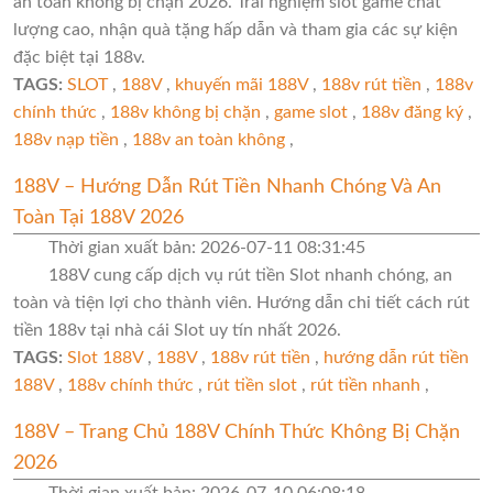
an toàn không bị chặn 2026. Trải nghiệm slot game chất
lượng cao, nhận quà tặng hấp dẫn và tham gia các sự kiện
đặc biệt tại 188v.
TAGS:
SLOT
,
188V
,
khuyến mãi 188V
,
188v rút tiền
,
188v
chính thức
,
188v không bị chặn
,
game slot
,
188v đăng ký
,
188v nạp tiền
,
188v an toàn không
,
188V – Hướng Dẫn Rút Tiền Nhanh Chóng Và An
Toàn Tại 188V 2026
Thời gian xuất bản: 2026-07-11 08:31:45
188V cung cấp dịch vụ rút tiền Slot nhanh chóng, an
toàn và tiện lợi cho thành viên. Hướng dẫn chi tiết cách rút
tiền 188v tại nhà cái Slot uy tín nhất 2026.
TAGS:
Slot 188V
,
188V
,
188v rút tiền
,
hướng dẫn rút tiền
188V
,
188v chính thức
,
rút tiền slot
,
rút tiền nhanh
,
188V – Trang Chủ 188V Chính Thức Không Bị Chặn
2026
Thời gian xuất bản: 2026-07-10 06:08:18