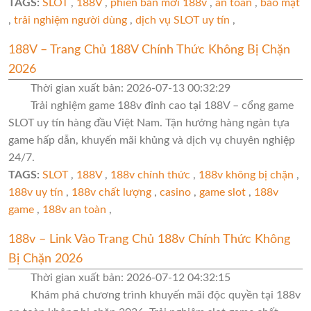
TAGS:
SLOT
,
188V
,
phiên bản mới 188v
,
an toàn
,
bảo mật
,
trải nghiệm người dùng
,
dịch vụ SLOT uy tín
,
188V – Trang Chủ 188V Chính Thức Không Bị Chặn
2026
Thời gian xuất bản: 2026-07-13 00:32:29
Trải nghiệm game 188v đỉnh cao tại 188V – cổng game
SLOT uy tín hàng đầu Việt Nam. Tận hưởng hàng ngàn tựa
game hấp dẫn, khuyến mãi khủng và dịch vụ chuyên nghiệp
24/7.
TAGS:
SLOT
,
188V
,
188v chính thức
,
188v không bị chặn
,
188v uy tín
,
188v chất lượng
,
casino
,
game slot
,
188v
game
,
188v an toàn
,
188v – Link Vào Trang Chủ 188v Chính Thức Không
Bị Chặn 2026
Thời gian xuất bản: 2026-07-12 04:32:15
Khám phá chương trình khuyến mãi độc quyền tại 188v