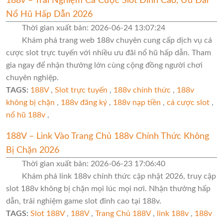
188v – Trải Nghiệm Cá Cược Slot Đỉnh Cao, Ưu Đãi
Nổ Hũ Hấp Dẫn 2026
Thời gian xuất bản: 2026-06-24 13:07:24
Khám phá trang web 188v chuyên cung cấp dịch vụ cá
cược slot trực tuyến với nhiều ưu đãi nổ hũ hấp dẫn. Tham
gia ngay để nhận thưởng lớn cùng cộng đồng người chơi
chuyên nghiệp.
TAGS:
188V
,
Slot trực tuyến
,
188v chính thức
,
188v
không bị chặn
,
188v đăng ký
,
188v nạp tiền
,
cá cược slot
,
nổ hũ 188v
,
188V – Link Vào Trang Chủ 188v Chính Thức Không
Bị Chặn 2026
Thời gian xuất bản: 2026-06-23 17:06:40
Khám phá link 188v chính thức cập nhật 2026, truy cập
slot 188v không bị chặn mọi lúc mọi nơi. Nhận thưởng hấp
dẫn, trải nghiệm game slot đỉnh cao tại 188v.
TAGS:
Slot 188V
,
188V
,
Trang Chủ 188V
,
link 188v
,
188v