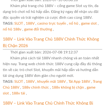
Khám phá trang chủ 188V – cổng game Slot uy tín, đa
dạng trò chơi nổ hũ hấp dẫn. Đăng ký ngay để nhận ưu đãi
độc quyền và trải nghiệm cá cược đỉnh cao cùng 188V.
TAGS:
SLOT
,
188V
,
casino trực tuyến
,
nổ hũ
,
game slot
,
nổ hũ 188v
,
game đổi thưởng
,
188V – Link Vào Trang Chủ 188V Chính Thức Không
Bị Chặn 2026
Thời gian xuất bản: 2026-07-08 19:12:37
Khám phá cách tải 188V nhanh chóng và an toàn nhất
hiện nay. Trang web chính thức 188V cung cấp đầy đủ thông
tin về các trò chơi Slot, khuyến mãi hấp dẫn và hướng dẫn
tải ứng dụng 188V đơn giản cho người mới.
TAGS:
SLOT
,
188V
,
khuyến mãi 188V
,
Tải App 188V
,
Trang
Chủ 188V
,
188v chính thức
,
188v không bị chặn
,
game
slot
,
188v tải
,
188V – Link Vào Trang Chủ Chính Thức Không Bị