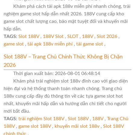
Khám phá cách tải apk 188v miễn phí nhanh chóng, trải
nghiệm game slot hấp dẫn nhất 2026. 188V cung cấp kho
game slot chất lượng cao, bảo mật tuyệt đối và khuyến mãi
hấp dẫn.
TAGS:
Slot 188V
,
188V Slot
,
SLOT
,
188V
,
Slot 2026
,
game slot
,
tải apk 188v miễn phí
,
tải game slot
,
Slot 188V – Trang Chủ Chính Thức Không Bị Chặn
2026
Thời gian xuất bản: 2026-08-01 06:48:14
Khám phá trải nghiệm slot 188v đỉnh cao với giao diện
hiện đại và hệ thống thanh toán nhanh chóng. Trang chủ
188v cung cấp đầy đủ thông tin về các tựa game slot hot
nhất, khuyến mãi hấp dẫn và hướng dẫn chi tiết cho người
mới bắt đầu.
TAGS:
trải nghiệm Slot 188V
,
Slot 188V
,
188V
,
Trang Chủ
188V
,
game slot 188V
,
khuyến mãi slot 188v
,
Slot 188V
chính thức
,