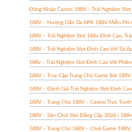
Đăng Nhập Casino 188V – Trải Nghiệm Slot
188V – Hướng Dẫn Tải APK 188V Miễn Phí
188V – Trải Nghiệm Slot 188v Đỉnh Cao, Tr
188V – Trải Nghiệm Slot Đỉnh Cao Với Tải 
188v – Trải Nghiệm Slot Đỉnh Cao Với Phiê
188V – Truy Cập Trang Chủ Game Bài 188V
188V – Đánh Giá Trải Nghiệm Slot Đỉnh Cao
188V – Trang Chủ 188V – Casino Trực Tuyến
188V – Sân Chơi Slot Đẳng Cấp 2026 | 188
188V – Trang Chủ 188V – Chơi Game 188V, S