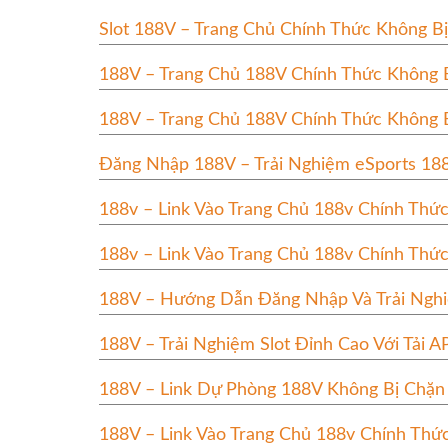
Slot 188V – Trang Chủ Chính Thức Không B
188V – Trang Chủ 188V Chính Thức Không 
188V – Trang Chủ 188V Chính Thức Không 
Đăng Nhập 188V – Trải Nghiệm eSports 188
188v – Link Vào Trang Chủ 188v Chính Thứ
188v – Link Vào Trang Chủ 188v Chính Thứ
188V – Hướng Dẫn Đăng Nhập Và Trải Nghi
188V – Trải Nghiệm Slot Đỉnh Cao Với Tải 
188V – Link Dự Phòng 188V Không Bị Chặn 
188V – Link Vào Trang Chủ 188v Chính Thứ