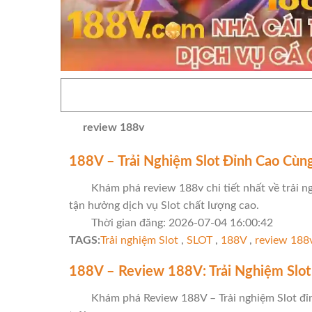
review 188v
188V – Trải Nghiệm Slot Đỉnh Cao Cù
Khám phá review 188v chi tiết nhất về trải 
tận hưởng dịch vụ Slot chất lượng cao.
Thời gian đăng: 2026-07-04 16:00:42
TAGS:
Trải nghiệm Slot
,
SLOT
,
188V
,
review 188
188V – Review 188V: Trải Nghiệm Slot
Khám phá Review 188V – Trải nghiệm Slot đỉn