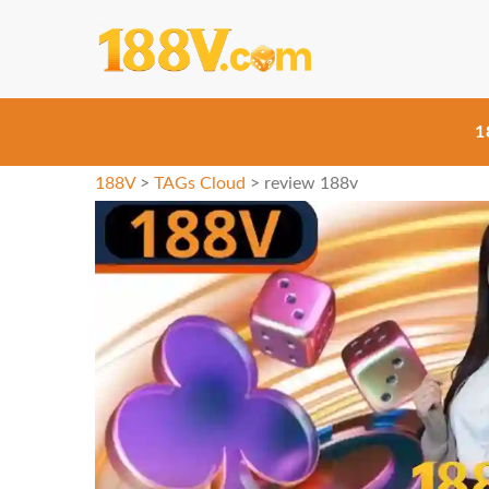
1
188V
>
TAGs Cloud
>
review 188v