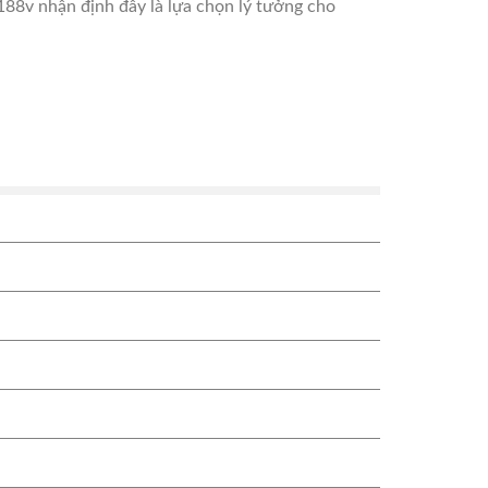
 188v nhận định đây là lựa chọn lý tưởng cho