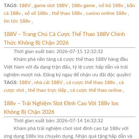
TAGS:
188V
,
game slot 188V
,
188v game
,
nổ hũ 188v
,
bắn
cá 188v
,
xổ số 188v
,
thể thao 188v
,
casino online 188v
,
tin tức 188v
,
188V – Trang Chủ Cá Cược Thể Thao 188V Chính
Thức Không Bị Chặn 2026
Thời gian xuất bản: 2026-07-15 12:32:32
Khám phá nền tảng cá cược thể thao 188V hàng đầu
Việt Nam với đa dạng trận đấu, tỷ lệ cược hấp dẫn và trải
nghiệm mượt mà. Đăng ký ngay để nhận ưu đãi độc quyền!
TAGS:
188V
,
nhà cái 188V
,
cá cược thể thao 188v
,
cá
cược slot
,
thể thao trực tiếp
,
cá cược thể thao online
,
188v – Trải Nghiệm Slot Đỉnh Cao Với 188v Ios
Không Bị Chặn 2026
Thời gian xuất bản: 2026-07-14 16:32:32
Khám phá trải nghiệm chơi slot đỉnh cao tại 188v với
ứng dụng 188v ios chuyên dụng. Nhận quà tặng hấp dẫn và