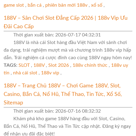
game slot
,
bắn cá
,
phiên bản mới 188v
,
xổ số
,
188V – Sân Chơi Slot Đẳng Cấp 2026 | 188v Vip Ưu
Đãi Cao Cấp
Thời gian xuất bản: 2026-07-17 04:32:31
188V là nhà cái Slot hàng đầu Việt Nam với sảnh chơi
đa dạng, trải nghiệm mượt mà và chương trình 188v vip hấp
dẫn. Trải nghiệm cá cược đỉnh cao cùng 188V ngay hôm nay!
TAGS:
SLOT
,
188V
,
Slot 2026
,
188v chính thức
,
188v uy
tín
,
nhà cái slot
,
188v vip
,
188V – Trang Chủ 188V – Chơi Game 188V, Slot,
Casino, Bắn Cá, Nổ Hũ, Thể Thao, Tin Tức, Xổ Số,
Sitemap
Thời gian xuất bản: 2026-07-16 08:32:32
Khám phá kho game 188V hàng đầu với Slot, Casino,
Bắn Cá, Nổ Hũ, Thể Thao và Tin Tức cập nhật. Đăng ký ngay
để nhận ưu đãi đặc biệt!