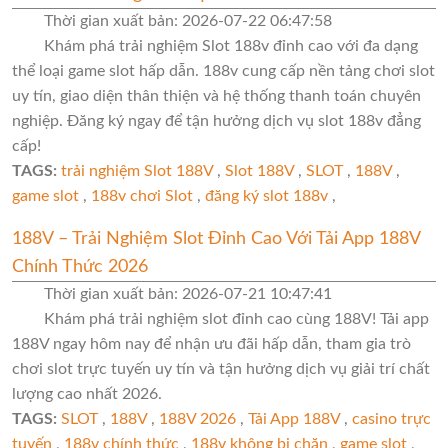
Thời gian xuất bản: 2026-07-22 06:47:58
Khám phá trải nghiệm Slot 188v đỉnh cao với đa dạng
thể loại game slot hấp dẫn. 188v cung cấp nền tảng chơi slot
uy tín, giao diện thân thiện và hệ thống thanh toán chuyên
nghiệp. Đăng ký ngay để tận hưởng dịch vụ slot 188v đẳng
cấp!
TAGS:
trải nghiệm Slot 188V
,
Slot 188V
,
SLOT
,
188V
,
game slot
,
188v chơi Slot
,
đăng ký slot 188v
,
188V – Trải Nghiệm Slot Đỉnh Cao Với Tải App 188V
Chính Thức 2026
Thời gian xuất bản: 2026-07-21 10:47:41
Khám phá trải nghiệm slot đỉnh cao cùng 188V! Tải app
188V ngay hôm nay để nhận ưu đãi hấp dẫn, tham gia trò
chơi slot trực tuyến uy tín và tận hưởng dịch vụ giải trí chất
lượng cao nhất 2026.
TAGS:
SLOT
,
188V
,
188V 2026
,
Tải App 188V
,
casino trực
tuyến
,
188v chính thức
,
188v không bị chặn
,
game slot
,