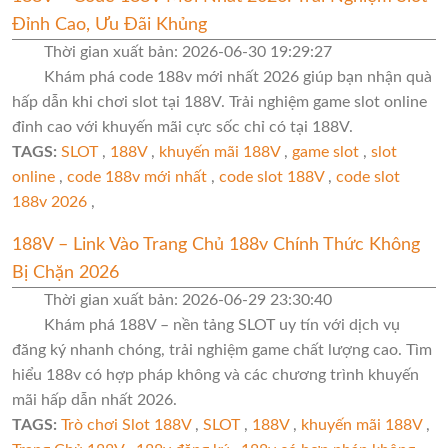
Đỉnh Cao, Ưu Đãi Khủng
Thời gian xuất bản: 2026-06-30 19:29:27
Khám phá code 188v mới nhất 2026 giúp bạn nhận quà
hấp dẫn khi chơi slot tại 188V. Trải nghiệm game slot online
đỉnh cao với khuyến mãi cực sốc chỉ có tại 188V.
TAGS:
SLOT
,
188V
,
khuyến mãi 188V
,
game slot
,
slot
online
,
code 188v mới nhất
,
code slot 188V
,
code slot
188v 2026
,
188V – Link Vào Trang Chủ 188v Chính Thức Không
Bị Chặn 2026
Thời gian xuất bản: 2026-06-29 23:30:40
Khám phá 188V – nền tảng SLOT uy tín với dịch vụ
đăng ký nhanh chóng, trải nghiệm game chất lượng cao. Tìm
hiểu 188v có hợp pháp không và các chương trình khuyến
mãi hấp dẫn nhất 2026.
TAGS:
Trò chơi Slot 188V
,
SLOT
,
188V
,
khuyến mãi 188V
,