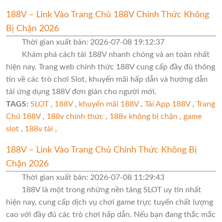
188V – Link Vào Trang Chủ 188V Chính Thức Không
Bị Chặn 2026
Thời gian xuất bản: 2026-07-08 19:12:37
Khám phá cách tải 188V nhanh chóng và an toàn nhất
hiện nay. Trang web chính thức 188V cung cấp đầy đủ thông
tin về các trò chơi Slot, khuyến mãi hấp dẫn và hướng dẫn
tải ứng dụng 188V đơn giản cho người mới.
TAGS:
SLOT
,
188V
,
khuyến mãi 188V
,
Tải App 188V
,
Trang
Chủ 188V
,
188v chính thức
,
188v không bị chặn
,
game
slot
,
188v tải
,
188V – Link Vào Trang Chủ Chính Thức Không Bị
Chặn 2026
Thời gian xuất bản: 2026-07-08 11:29:43
188V là một trong những nền tảng SLOT uy tín nhất
hiện nay, cung cấp dịch vụ chơi game trực tuyến chất lượng
cao với đầy đủ các trò chơi hấp dẫn. Nếu bạn đang thắc mắc