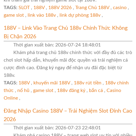
TAGS:
SLOT
,
188V
,
188V 2026
,
Trang Chủ 188V
,
casino
,
game slot
,
link vào 188v
,
link dự phòng 188v
,
188V – Link Vào Trang Chủ 188v Chính Thức Không
Bị Chặn 2026
Thời gian xuất bản: 2026-07-24 18:48:01
Khám phá trang chủ 188v chính thức với đầy đủ các trò
chơi slot hấp dẫn, khuyến mãi độc quyền và trải nghiệm cá
cược đỉnh cao. Đăng ký ngay để nhận ưu đãi đặc biệt từ
188v.
TAGS:
188V
,
khuyến mãi 188V
,
188v rút tiền
,
188v chính
thức
,
nổ hũ
,
game slot
,
188v đăng ký
,
bắn cá
,
Casino
Online
,
Đăng Nhập Casino 188V – Trải Nghiệm Slot Đỉnh Cao
2026
Thời gian xuất bản: 2026-07-23 22:48:01
Khám phá casino 188V – trang web slot uy tín với nhiều