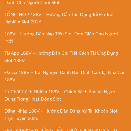
Dành Cho Người Chơi Slot
TỔNG HỢP 188V – Hướng Dẫn Tận Dụng Tối Đa Trải
Nghiệm Slot 2026
188V – Hướng Dẫn Nạp Tiền Slot Đơn Giản Cho Người
Mới
Tải App 188V – Hướng Dẫn Chi Tiết Cách Tải Ứng Dụng
Slot 188V
Đá Gà 188V – Trải Nghiệm Đánh Bạc Đỉnh Cao Tại Nhà Cái
188V
Từ Chối Trách Nhiệm 188V – Chính Sách Bảo Vệ Người
Dùng Trong Hoạt Động Slot
Đăng Nhập 188V – Hướng Dẫn Đăng Ký Tài Khoản Slot
Trực Tuyến 2026
ĐẠI LÝ 188V – HƯỚNG DẪN THỰC HIỆN ĐẠI LÝ SLOT