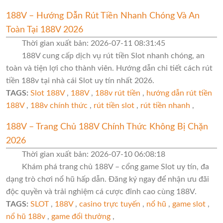
188V – Hướng Dẫn Rút Tiền Nhanh Chóng Và An
Toàn Tại 188V 2026
Thời gian xuất bản: 2026-07-11 08:31:45
188V cung cấp dịch vụ rút tiền Slot nhanh chóng, an
toàn và tiện lợi cho thành viên. Hướng dẫn chi tiết cách rút
tiền 188v tại nhà cái Slot uy tín nhất 2026.
TAGS:
Slot 188V
,
188V
,
188v rút tiền
,
hướng dẫn rút tiền
188V
,
188v chính thức
,
rút tiền slot
,
rút tiền nhanh
,
188V – Trang Chủ 188V Chính Thức Không Bị Chặn
2026
Thời gian xuất bản: 2026-07-10 06:08:18
Khám phá trang chủ 188V – cổng game Slot uy tín, đa
dạng trò chơi nổ hũ hấp dẫn. Đăng ký ngay để nhận ưu đãi
độc quyền và trải nghiệm cá cược đỉnh cao cùng 188V.
TAGS:
SLOT
,
188V
,
casino trực tuyến
,
nổ hũ
,
game slot
,
nổ hũ 188v
,
game đổi thưởng
,