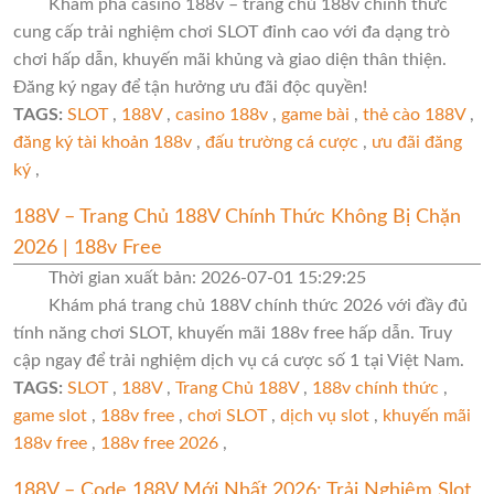
Khám phá casino 188v – trang chủ 188v chính thức
cung cấp trải nghiệm chơi SLOT đỉnh cao với đa dạng trò
chơi hấp dẫn, khuyến mãi khủng và giao diện thân thiện.
Đăng ký ngay để tận hưởng ưu đãi độc quyền!
TAGS:
SLOT
,
188V
,
casino 188v
,
game bài
,
thẻ cào 188V
,
đăng ký tài khoản 188v
,
đấu trường cá cược
,
ưu đãi đăng
ký
,
188V – Trang Chủ 188V Chính Thức Không Bị Chặn
2026 | 188v Free
Thời gian xuất bản: 2026-07-01 15:29:25
Khám phá trang chủ 188V chính thức 2026 với đầy đủ
tính năng chơi SLOT, khuyến mãi 188v free hấp dẫn. Truy
cập ngay để trải nghiệm dịch vụ cá cược số 1 tại Việt Nam.
TAGS:
SLOT
,
188V
,
Trang Chủ 188V
,
188v chính thức
,
game slot
,
188v free
,
chơi SLOT
,
dịch vụ slot
,
khuyến mãi
188v free
,
188v free 2026
,
188V – Code 188V Mới Nhất 2026: Trải Nghiệm Slot