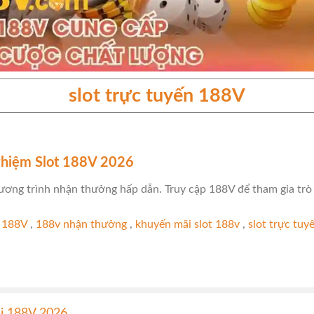
slot trực tuyến 188V
ghiệm Slot 188V 2026
ng trình nhận thưởng hấp dẫn. Truy cập 188V để tham gia trò ch
,
188V
,
188v nhận thưởng
,
khuyến mãi slot 188v
,
slot trực tu
ại 188V 2026