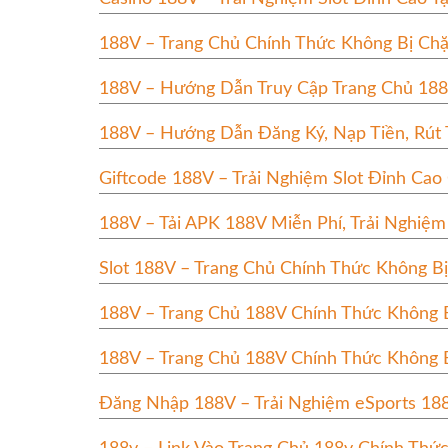
188V – Trang Chủ Chính Thức Không Bị Ch
188V – Hướng Dẫn Truy Cập Trang Chủ 188
188V – Hướng Dẫn Đăng Ký, Nạp Tiền, Rút 
Giftcode 188V – Trải Nghiệm Slot Đỉnh Ca
188V – Tải APK 188V Miễn Phí, Trải Nghiệm
Slot 188V – Trang Chủ Chính Thức Không B
188V – Trang Chủ 188V Chính Thức Không 
188V – Trang Chủ 188V Chính Thức Không 
Đăng Nhập 188V – Trải Nghiệm eSports 188