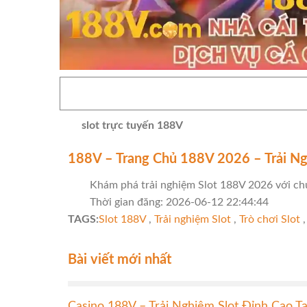
slot trực tuyến 188V
188V – Trang Chủ 188V 2026 – Trải N
Khám phá trải nghiệm Slot 188V 2026 với chươ
Thời gian đăng: 2026-06-12 22:44:44
TAGS:
Slot 188V
,
Trải nghiệm Slot
,
Trò chơi Slot
Bài viết mới nhất
Casino 188V – Trải Nghiệm Slot Đỉnh Cao T