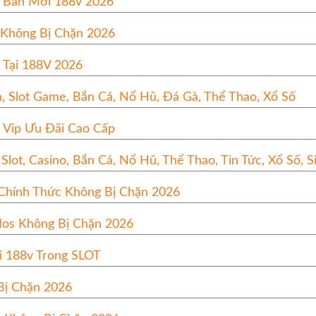
n Bản Mới 188v 2026
 Không Bị Chặn 2026
 Tại 188V 2026
, Slot Game, Bắn Cá, Nổ Hũ, Đá Gà, Thể Thao, Xổ Số
v Vip Ưu Đãi Cao Cấp
lot, Casino, Bắn Cá, Nổ Hũ, Thể Thao, Tin Tức, Xổ Số, 
Chính Thức Không Bị Chặn 2026
 Ios Không Bị Chặn 2026
i 188v Trong SLOT
Bị Chặn 2026