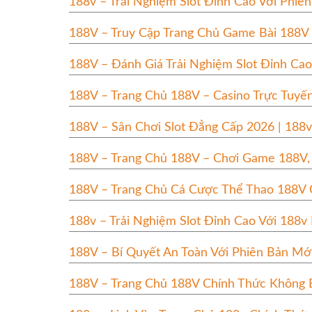
188v – Trải Nghiệm Slot Đỉnh Cao Với Phiê
188V – Truy Cập Trang Chủ Game Bài 188V
188V – Đánh Giá Trải Nghiệm Slot Đỉnh Cao
188V – Trang Chủ 188V – Casino Trực Tuyến
188V – Sân Chơi Slot Đẳng Cấp 2026 | 188
188V – Trang Chủ 188V – Chơi Game 188V, S
188V – Trang Chủ Cá Cược Thể Thao 188V 
188v – Trải Nghiệm Slot Đỉnh Cao Với 188v
188V – Bí Quyết An Toàn Với Phiên Bản Mớ
188V – Trang Chủ 188V Chính Thức Không 