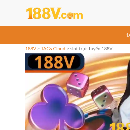
1
188V
>
TAGs Cloud
>
slot trực tuyến 188V