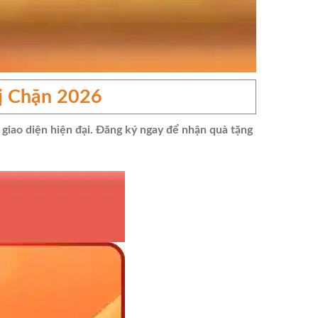
ị Chặn 2026
 giao diện hiện đại. Đăng ký ngay để nhận quà tặng