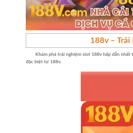
188v – Trả
Khám phá trải nghiệm slot 188v hấp dẫn nhất t
đặc biệt từ 188v.