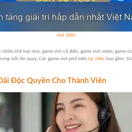
slot 188v
nhiều thể loại như: game slot cổ điển, game slot video, game slot
trong mỗi lần quay. Các game slot phổ biến
tại 188v
bao gồm: Slo
 Đãi Độc Quyền Cho Thành Viên