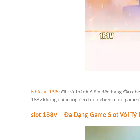
Nhà cái 188v
đã trở thành điểm đến hàng đầu cho
188v không chỉ mang đến trải nghiệm chơi game đ
slot 188v – Đa Dạng Game Slot Với Tỷ 