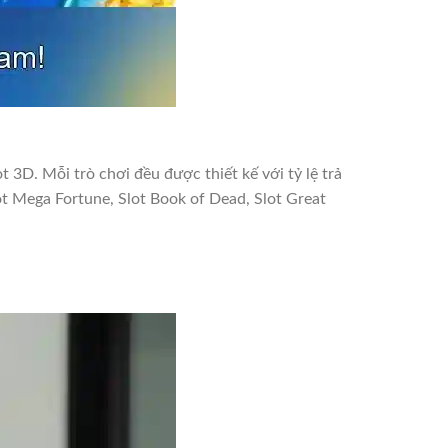
 3D. Mỗi trò chơi đều được thiết kế với tỷ lệ trả
t Mega Fortune, Slot Book of Dead, Slot Great