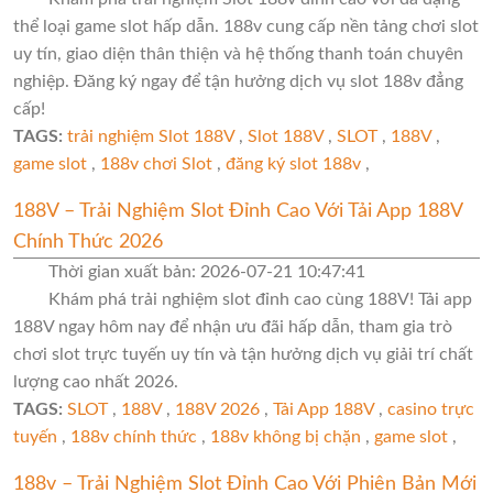
thể loại game slot hấp dẫn. 188v cung cấp nền tảng chơi slot
uy tín, giao diện thân thiện và hệ thống thanh toán chuyên
nghiệp. Đăng ký ngay để tận hưởng dịch vụ slot 188v đẳng
cấp!
TAGS:
trải nghiệm Slot 188V
,
Slot 188V
,
SLOT
,
188V
,
game slot
,
188v chơi Slot
,
đăng ký slot 188v
,
188V – Trải Nghiệm Slot Đỉnh Cao Với Tải App 188V
Chính Thức 2026
Thời gian xuất bản: 2026-07-21 10:47:41
Khám phá trải nghiệm slot đỉnh cao cùng 188V! Tải app
188V ngay hôm nay để nhận ưu đãi hấp dẫn, tham gia trò
chơi slot trực tuyến uy tín và tận hưởng dịch vụ giải trí chất
lượng cao nhất 2026.
TAGS:
SLOT
,
188V
,
188V 2026
,
Tải App 188V
,
casino trực
tuyến
,
188v chính thức
,
188v không bị chặn
,
game slot
,
188v – Trải Nghiệm Slot Đỉnh Cao Với Phiên Bản Mới