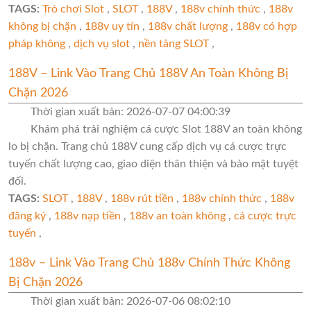
TAGS:
Trò chơi Slot
,
SLOT
,
188V
,
188v chính thức
,
188v
không bị chặn
,
188v uy tín
,
188v chất lượng
,
188v có hợp
pháp không
,
dịch vụ slot
,
nền tảng SLOT
,
188V – Link Vào Trang Chủ 188V An Toàn Không Bị
Chặn 2026
Thời gian xuất bản: 2026-07-07 04:00:39
Khám phá trải nghiệm cá cược Slot 188V an toàn không
lo bị chặn. Trang chủ 188V cung cấp dịch vụ cá cược trực
tuyến chất lượng cao, giao diện thân thiện và bảo mật tuyệt
đối.
TAGS:
SLOT
,
188V
,
188v rút tiền
,
188v chính thức
,
188v
đăng ký
,
188v nạp tiền
,
188v an toàn không
,
cá cược trực
tuyến
,
188v – Link Vào Trang Chủ 188v Chính Thức Không
Bị Chặn 2026
Thời gian xuất bản: 2026-07-06 08:02:10