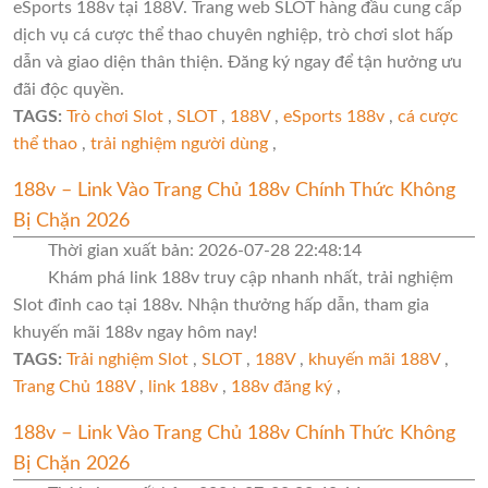
eSports 188v tại 188V. Trang web SLOT hàng đầu cung cấp
dịch vụ cá cược thể thao chuyên nghiệp, trò chơi slot hấp
dẫn và giao diện thân thiện. Đăng ký ngay để tận hưởng ưu
đãi độc quyền.
TAGS:
Trò chơi Slot
,
SLOT
,
188V
,
eSports 188v
,
cá cược
thể thao
,
trải nghiệm người dùng
,
188v – Link Vào Trang Chủ 188v Chính Thức Không
Bị Chặn 2026
Thời gian xuất bản: 2026-07-28 22:48:14
Khám phá link 188v truy cập nhanh nhất, trải nghiệm
Slot đỉnh cao tại 188v. Nhận thưởng hấp dẫn, tham gia
khuyến mãi 188v ngay hôm nay!
TAGS:
Trải nghiệm Slot
,
SLOT
,
188V
,
khuyến mãi 188V
,
Trang Chủ 188V
,
link 188v
,
188v đăng ký
,
188v – Link Vào Trang Chủ 188v Chính Thức Không
Bị Chặn 2026