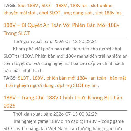
TAGS:
Slot 188V
,
SLOT
,
188V
,
188v ios
,
slot online
,
khuyến mãi slot
,
chơi SLOT
,
ứng dụng slot
,
slot 188v ios
,
188V – Bí Quyết An Toàn Với Phiên Bản Mới 188v
Trong SLOT
Thời gian xuất bản: 2026-07-13 20:32:31
Khám phá giải pháp bảo mật tiên tiến cho người chơi
SLOT tại 188V. Phiên bản mới 188v mang đến trải nghiệm an
toàn tuyệt đối với công nghệ mã hóa cao cấp và chính sách
bảo mật minh bạch.
TAGS:
SLOT
,
188V
,
phiên bản mới 188v
,
an toàn
,
bảo mật
,
trải nghiệm người dùng
,
dịch vụ SLOT uy tín
,
188V – Trang Chủ 188V Chính Thức Không Bị Chặn
2026
Thời gian xuất bản: 2026-07-13 00:32:29
Trải nghiệm game 188v đỉnh cao tại 188V – cổng game
SLOT uy tín hàng đầu Việt Nam. Tận hưởng hàng ngàn tựa