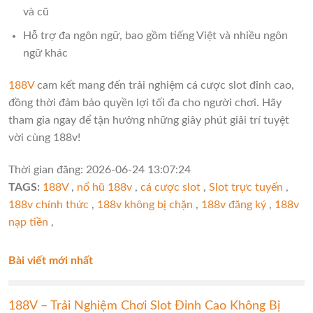
và cũ
Hỗ trợ đa ngôn ngữ, bao gồm tiếng Việt và nhiều ngôn
ngữ khác
188V
cam kết mang đến trải nghiệm cá cược slot đỉnh cao,
đồng thời đảm bảo quyền lợi tối đa cho người chơi. Hãy
tham gia ngay để tận hưởng những giây phút giải trí tuyệt
vời cùng 188v!
Thời gian đăng: 2026-06-24 13:07:24
TAGS:
188V
,
nổ hũ 188v
,
cá cược slot
,
Slot trực tuyến
,
188v chính thức
,
188v không bị chặn
,
188v đăng ký
,
188v
nạp tiền
,
Bài viết mới nhất
188V – Trải Nghiệm Chơi Slot Đỉnh Cao Không Bị