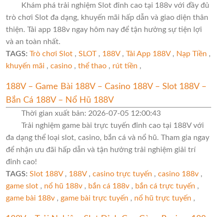
Khám phá trải nghiệm Slot đỉnh cao tại 188v với đầy đủ
trò chơi Slot đa dạng, khuyến mãi hấp dẫn và giao diện thân
thiện. Tải app 188v ngay hôm nay để tận hưởng sự tiện lợi
và an toàn nhất.
TAGS:
Trò chơi Slot
,
SLOT
,
188V
,
Tải App 188V
,
Nạp Tiền
,
khuyến mãi
,
casino
,
thể thao
,
rút tiền
,
188V – Game Bài 188V – Casino 188V – Slot 188V –
Bắn Cá 188V – Nổ Hũ 188V
Thời gian xuất bản: 2026-07-05 12:00:43
Trải nghiệm game bài trực tuyến đỉnh cao tại 188V với
đa dạng thể loại slot, casino, bắn cá và nổ hũ. Tham gia ngay
để nhận ưu đãi hấp dẫn và tận hưởng trải nghiệm giải trí
đỉnh cao!
TAGS:
Slot 188V
,
188V
,
casino trực tuyến
,
casino 188v
,
game slot
,
nổ hũ 188v
,
bắn cá 188v
,
bắn cá trực tuyến
,
game bài 188v
,
game bài trực tuyến
,
nổ hũ trực tuyến
,