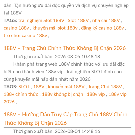
dẫn. Tận hưởng ưu đãi độc quyền và dịch vụ chuyên nghiệp
tại 188V.
TAGS:
trải nghiệm Slot 188V
,
Slot 188V
,
nhà cái 188V
,
casino 188v
,
khuyến mãi slot 188v
,
đăng ký casino 188v
,
trò chơi casino 188v
,
188V – Trang Chủ Chính Thức Không Bị Chặn 2026
Thời gian xuất bản: 2026-08-05 10:48:18
Khám phá trang web 188V chính thức với ưu đãi đặc
biệt cho thành viên 188v vip. Trải nghiệm SLOT đỉnh cao
cùng khuyến mãi hấp dẫn nhất năm 2026
TAGS:
SLOT
,
188V
,
khuyến mãi 188V
,
Trang Chủ 188V
,
188v chính thức
,
188v không bị chặn
,
188v vip
,
188v vip
2026
,
188V – Hướng Dẫn Truy Cập Trang Chủ 188V Chính
Thức Không Bị Chặn 2026
Thời gian xuất bản: 2026-08-04 14:48:16