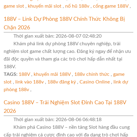
game slot
,
khuyến mãi slot
,
nổ hũ 188v
,
cổng game 188V
,
188V – Link Dự Phòng 188V Chính Thức Không Bị
Chặn 2026
Thời gian xuất bản: 2026-08-07 02:48:20
Khám phá link dự phòng 188V chuyên nghiệp, trải
nghiệm slot game chất lượng cao. Đăng ký ngay để nhận ưu
đãi độc quyền và tham gia các trò chơi hấp dẫn nhất tại
188V.
TAGS:
188V
,
khuyến mãi 188V
,
188v chính thức
,
game
slot
,
link vào 188v
,
188v đăng ký
,
Casino Online
,
link dự
phòng 188v
,
Casino 188V – Trải Nghiệm Slot Đỉnh Cao Tại 188V
2026
Thời gian xuất bản: 2026-08-06 06:48:18
Khám phá Casino 188V – nền tảng Slot hàng đầu cung
cấp trải nghiệm cá cược đỉnh cao với đa dạng trò chơi hấp