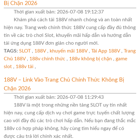
Bị Chặn 2026
Thời gian xuất bản: 2026-07-08 19:12:37
Khám phá cách tải 188V nhanh chóng và an toàn nhất
hiện nay. Trang web chính thức 188V cung cấp đầy đủ thông
tin về các trò chơi Slot, khuyến mãi hấp dẫn và hướng dẫn
tải ứng dụng 188V đơn giản cho người mới.
TAGS:
SLOT
,
188V
,
khuyến mãi 188V
,
Tải App 188V
,
Trang
Chủ 188V
,
188v chính thức
,
188v không bị chặn
,
game
slot
,
188v tải
,
188V – Link Vào Trang Chủ Chính Thức Không Bị
Chặn 2026
Thời gian xuất bản: 2026-07-08 11:29:43
188V là một trong những nền tảng SLOT uy tín nhất
hiện nay, cung cấp dịch vụ chơi game trực tuyến chất lượng
cao với đầy đủ các trò chơi hấp dẫn. Nếu bạn đang thắc mắc
188v có hợp pháp không, hãy cùng tìm hiểu ngay để có
được câu trả lời chính xác nhất.