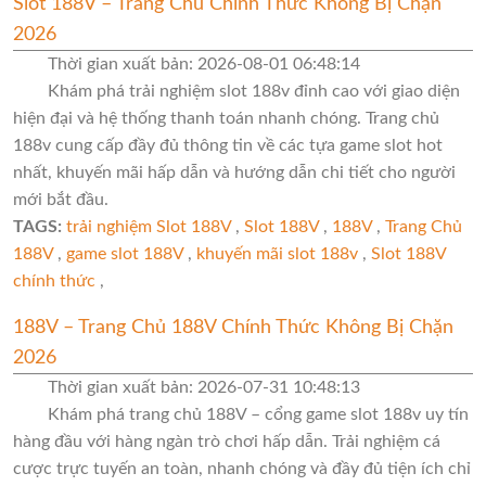
Slot 188V – Trang Chủ Chính Thức Không Bị Chặn
2026
Thời gian xuất bản: 2026-08-01 06:48:14
Khám phá trải nghiệm slot 188v đỉnh cao với giao diện
hiện đại và hệ thống thanh toán nhanh chóng. Trang chủ
188v cung cấp đầy đủ thông tin về các tựa game slot hot
nhất, khuyến mãi hấp dẫn và hướng dẫn chi tiết cho người
mới bắt đầu.
TAGS:
trải nghiệm Slot 188V
,
Slot 188V
,
188V
,
Trang Chủ
188V
,
game slot 188V
,
khuyến mãi slot 188v
,
Slot 188V
chính thức
,
188V – Trang Chủ 188V Chính Thức Không Bị Chặn
2026
Thời gian xuất bản: 2026-07-31 10:48:13
Khám phá trang chủ 188V – cổng game slot 188v uy tín
hàng đầu với hàng ngàn trò chơi hấp dẫn. Trải nghiệm cá
cược trực tuyến an toàn, nhanh chóng và đầy đủ tiện ích chỉ