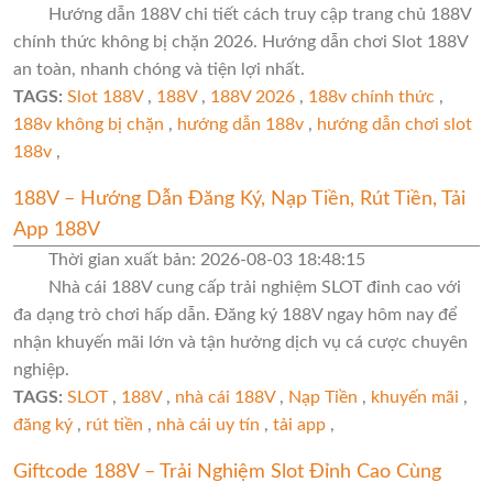
Hướng dẫn 188V chi tiết cách truy cập trang chủ 188V
chính thức không bị chặn 2026. Hướng dẫn chơi Slot 188V
an toàn, nhanh chóng và tiện lợi nhất.
TAGS:
Slot 188V
,
188V
,
188V 2026
,
188v chính thức
,
188v không bị chặn
,
hướng dẫn 188v
,
hướng dẫn chơi slot
188v
,
188V – Hướng Dẫn Đăng Ký, Nạp Tiền, Rút Tiền, Tải
App 188V
Thời gian xuất bản: 2026-08-03 18:48:15
Nhà cái 188V cung cấp trải nghiệm SLOT đỉnh cao với
đa dạng trò chơi hấp dẫn. Đăng ký 188V ngay hôm nay để
nhận khuyến mãi lớn và tận hưởng dịch vụ cá cược chuyên
nghiệp.
TAGS:
SLOT
,
188V
,
nhà cái 188V
,
Nạp Tiền
,
khuyến mãi
,
đăng ký
,
rút tiền
,
nhà cái uy tín
,
tải app
,
Giftcode 188V – Trải Nghiệm Slot Đỉnh Cao Cùng