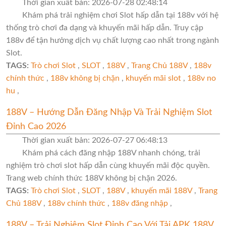
Thời gian xuất bản: 2026-07-28 02:48:14
Khám phá trải nghiệm chơi Slot hấp dẫn tại 188v với hệ
thống trò chơi đa dạng và khuyến mãi hấp dẫn. Truy cập
188v để tận hưởng dịch vụ chất lượng cao nhất trong ngành
Slot.
TAGS:
Trò chơi Slot
,
SLOT
,
188V
,
Trang Chủ 188V
,
188v
chính thức
,
188v không bị chặn
,
khuyến mãi slot
,
188v no
hu
,
188V – Hướng Dẫn Đăng Nhập Và Trải Nghiệm Slot
Đỉnh Cao 2026
Thời gian xuất bản: 2026-07-27 06:48:13
Khám phá cách đăng nhập 188V nhanh chóng, trải
nghiệm trò chơi slot hấp dẫn cùng khuyến mãi độc quyền.
Trang web chính thức 188V không bị chặn 2026.
TAGS:
Trò chơi Slot
,
SLOT
,
188V
,
khuyến mãi 188V
,
Trang
Chủ 188V
,
188v chính thức
,
188v đăng nhập
,
188V – Trải Nghiệm Slot Đỉnh Cao Với Tải APK 188V