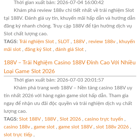
Thời gian xuất bản: 2026-07-04 16:00:42
Khám phá review 188v chi tiết nhất về trải nghiệm Slot
tại 188V. Đánh giá uy tín, khuyến mãi hấp dẫn và hướng dẫn
đăng ký nhanh chóng. Truy cập 188V để tận hưởng dịch vụ
Slot chất lượng cao.
TAGS:
Trải nghiệm Slot
,
SLOT
,
188V
,
review 188v
,
khuyến
mãi slot
,
đăng ký Slot
,
đánh giá Slot
,
188V – Trải Nghiệm Casino 188V Đỉnh Cao Với Nhiều
Loại Game Slot 2026
Thời gian xuất bản: 2026-07-03 20:01:57
Khám phá trang web 188V – Nền tảng casino 188V uy
tín nhất 2026 với hàng ngàn game slot hấp dẫn. Tham gia
ngay để nhận ưu đãi độc quyền và trải nghiệm dịch vụ chất
lượng cao.
TAGS:
Slot 188V
,
188V
,
Slot 2026
,
casino trực tuyến
,
casino 188v
,
game slot
,
game slot 188V
,
slot 188v 2026
,
slot trực tiếp
,