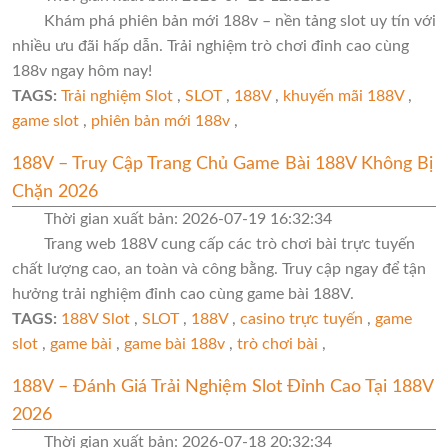
Khám phá phiên bản mới 188v – nền tảng slot uy tín với
nhiều ưu đãi hấp dẫn. Trải nghiệm trò chơi đỉnh cao cùng
188v ngay hôm nay!
TAGS:
Trải nghiệm Slot
,
SLOT
,
188V
,
khuyến mãi 188V
,
game slot
,
phiên bản mới 188v
,
188V – Truy Cập Trang Chủ Game Bài 188V Không Bị
Chặn 2026
Thời gian xuất bản: 2026-07-19 16:32:34
Trang web 188V cung cấp các trò chơi bài trực tuyến
chất lượng cao, an toàn và công bằng. Truy cập ngay để tận
hưởng trải nghiệm đỉnh cao cùng game bài 188V.
TAGS:
188V Slot
,
SLOT
,
188V
,
casino trực tuyến
,
game
slot
,
game bài
,
game bài 188v
,
trò chơi bài
,
188V – Đánh Giá Trải Nghiệm Slot Đỉnh Cao Tại 188V
2026
Thời gian xuất bản: 2026-07-18 20:32:34