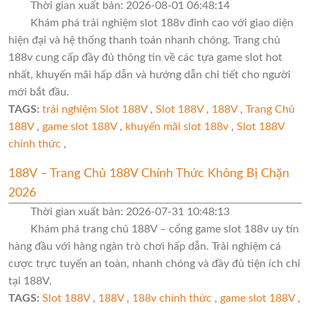
Thời gian xuất bản: 2026-08-01 06:48:14
Khám phá trải nghiệm slot 188v đỉnh cao với giao diện
hiện đại và hệ thống thanh toán nhanh chóng. Trang chủ
188v cung cấp đầy đủ thông tin về các tựa game slot hot
nhất, khuyến mãi hấp dẫn và hướng dẫn chi tiết cho người
mới bắt đầu.
TAGS:
trải nghiệm Slot 188V
,
Slot 188V
,
188V
,
Trang Chủ
188V
,
game slot 188V
,
khuyến mãi slot 188v
,
Slot 188V
chính thức
,
188V – Trang Chủ 188V Chính Thức Không Bị Chặn
2026
Thời gian xuất bản: 2026-07-31 10:48:13
Khám phá trang chủ 188V – cổng game slot 188v uy tín
hàng đầu với hàng ngàn trò chơi hấp dẫn. Trải nghiệm cá
cược trực tuyến an toàn, nhanh chóng và đầy đủ tiện ích chỉ
tại 188V.
TAGS:
Slot 188V
,
188V
,
188v chính thức
,
game slot 188V
,