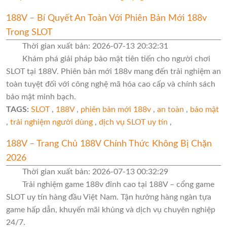
188V – Bí Quyết An Toàn Với Phiên Bản Mới 188v
Trong SLOT
Thời gian xuất bản: 2026-07-13 20:32:31
Khám phá giải pháp bảo mật tiên tiến cho người chơi
SLOT tại 188V. Phiên bản mới 188v mang đến trải nghiệm an
toàn tuyệt đối với công nghệ mã hóa cao cấp và chính sách
bảo mật minh bạch.
TAGS:
SLOT
,
188V
,
phiên bản mới 188v
,
an toàn
,
bảo mật
,
trải nghiệm người dùng
,
dịch vụ SLOT uy tín
,
188V – Trang Chủ 188V Chính Thức Không Bị Chặn
2026
Thời gian xuất bản: 2026-07-13 00:32:29
Trải nghiệm game 188v đỉnh cao tại 188V – cổng game
SLOT uy tín hàng đầu Việt Nam. Tận hưởng hàng ngàn tựa
game hấp dẫn, khuyến mãi khủng và dịch vụ chuyên nghiệp
24/7.