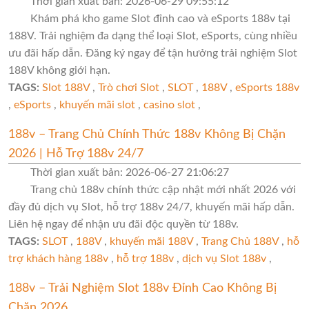
Thời gian xuất bản: 2026-06-29 09:55:12
Khám phá kho game Slot đỉnh cao và eSports 188v tại
188V. Trải nghiệm đa dạng thể loại Slot, eSports, cùng nhiều
ưu đãi hấp dẫn. Đăng ký ngay để tận hưởng trải nghiệm Slot
188V không giới hạn.
TAGS:
Slot 188V
,
Trò chơi Slot
,
SLOT
,
188V
,
eSports 188v
,
eSports
,
khuyến mãi slot
,
casino slot
,
188v – Trang Chủ Chính Thức 188v Không Bị Chặn
2026 | Hỗ Trợ 188v 24/7
Thời gian xuất bản: 2026-06-27 21:06:27
Trang chủ 188v chính thức cập nhật mới nhất 2026 với
đầy đủ dịch vụ Slot, hỗ trợ 188v 24/7, khuyến mãi hấp dẫn.
Liên hệ ngay để nhận ưu đãi độc quyền từ 188v.
TAGS:
SLOT
,
188V
,
khuyến mãi 188V
,
Trang Chủ 188V
,
hỗ
trợ khách hàng 188v
,
hỗ trợ 188v
,
dịch vụ Slot 188v
,
188v – Trải Nghiệm Slot 188v Đỉnh Cao Không Bị
Chặn 2026