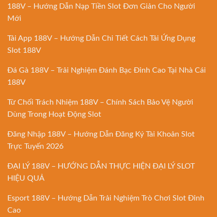
188V – Hướng Dẫn Nạp Tiền Slot Đơn Giản Cho Người
Mới
Tải App 188V – Hướng Dẫn Chi Tiết Cách Tải Ứng Dụng
Slot 188V
Đá Gà 188V – Trải Nghiệm Đánh Bạc Đỉnh Cao Tại Nhà Cái
188V
Từ Chối Trách Nhiệm 188V – Chính Sách Bảo Vệ Người
Dùng Trong Hoạt Động Slot
Đăng Nhập 188V – Hướng Dẫn Đăng Ký Tài Khoản Slot
Trực Tuyến 2026
ĐẠI LÝ 188V – HƯỚNG DẪN THỰC HIỆN ĐẠI LÝ SLOT
HIỆU QUẢ
Esport 188V – Hướng Dẫn Trải Nghiệm Trò Chơi Slot Đỉnh
Cao