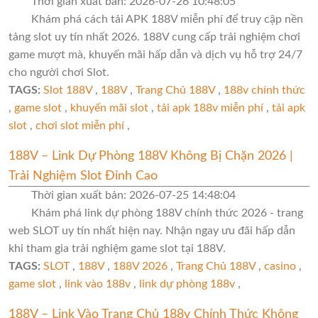
Thời gian xuất bản: 2026-07-26 10:48:05
Khám phá cách tải APK 188V miễn phí để truy cập nền
tảng slot uy tín nhất 2026. 188V cung cấp trải nghiệm chơi
game mượt mà, khuyến mãi hấp dẫn và dịch vụ hỗ trợ 24/7
cho người chơi Slot.
TAGS:
Slot 188V
,
188V
,
Trang Chủ 188V
,
188v chính thức
,
game slot
,
khuyến mãi slot
,
tải apk 188v miễn phí
,
tải apk
slot
,
chơi slot miễn phí
,
188V – Link Dự Phòng 188V Không Bị Chặn 2026 |
Trải Nghiệm Slot Đỉnh Cao
Thời gian xuất bản: 2026-07-25 14:48:04
Khám phá link dự phòng 188V chính thức 2026 - trang
web SLOT uy tín nhất hiện nay. Nhận ngay ưu đãi hấp dẫn
khi tham gia trải nghiệm game slot tại 188V.
TAGS:
SLOT
,
188V
,
188V 2026
,
Trang Chủ 188V
,
casino
,
game slot
,
link vào 188v
,
link dự phòng 188v
,
188V – Link Vào Trang Chủ 188v Chính Thức Không