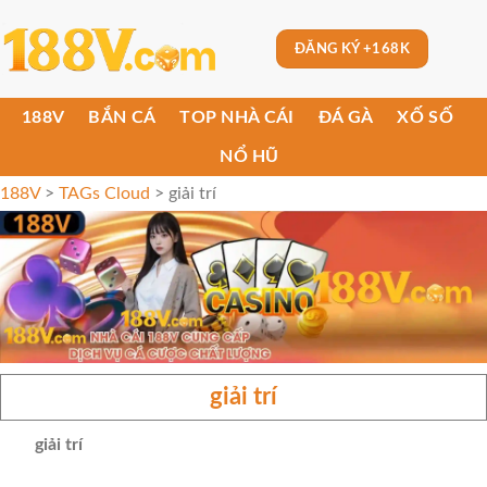
ĐĂNG KÝ +168K
188V
BẮN CÁ
TOP NHÀ CÁI
ĐÁ GÀ
XỐ SỐ
NỔ HŨ
188V
>
TAGs Cloud
>
giải trí
giải trí
giải trí