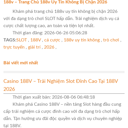
188v – Trang Chủ 188v Uy Tín Không Bị Chặn 2026
Khám phá trang chủ 188v uy tín không bị chặn 2026
với đa dạng trò chơi SLOT hấp dẫn. Trải nghiệm dịch vụ cá
cược chất lượng cao, an toàn và tiện lợi nhất.
Thời gian đăng: 2026-06-26 05:06:28
TAGS:
SLOT
,
188V
,
cá cược
,
188v uy tín không
,
trò chơi
,
trực tuyến
,
giải trí
,
2026
,
Bài viết mới nhất
Casino 188V – Trải Nghiệm Slot Đỉnh Cao Tại 188V
2026
Thời gian xuất bản: 2026-08-06 06:48:18
Khám phá Casino 188V – nền tảng Slot hàng đầu cung
cấp trải nghiệm cá cược đỉnh cao với đa dạng trò chơi hấp
dẫn. Tận hưởng ưu đãi độc quyền và dịch vụ chuyên nghiệp
tại 188V.