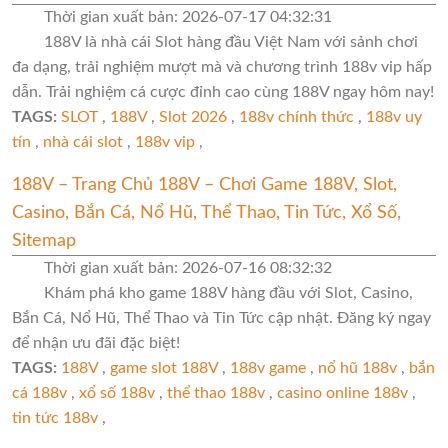
Thời gian xuất bản: 2026-07-17 04:32:31
188V là nhà cái Slot hàng đầu Việt Nam với sảnh chơi
đa dạng, trải nghiệm mượt mà và chương trình 188v vip hấp
dẫn. Trải nghiệm cá cược đỉnh cao cùng 188V ngay hôm nay!
TAGS:
SLOT
,
188V
,
Slot 2026
,
188v chính thức
,
188v uy
tín
,
nhà cái slot
,
188v vip
,
188V – Trang Chủ 188V – Chơi Game 188V, Slot,
Casino, Bắn Cá, Nổ Hũ, Thể Thao, Tin Tức, Xổ Số,
Sitemap
Thời gian xuất bản: 2026-07-16 08:32:32
Khám phá kho game 188V hàng đầu với Slot, Casino,
Bắn Cá, Nổ Hũ, Thể Thao và Tin Tức cập nhật. Đăng ký ngay
để nhận ưu đãi đặc biệt!
TAGS:
188V
,
game slot 188V
,
188v game
,
nổ hũ 188v
,
bắn
cá 188v
,
xổ số 188v
,
thể thao 188v
,
casino online 188v
,
tin tức 188v
,