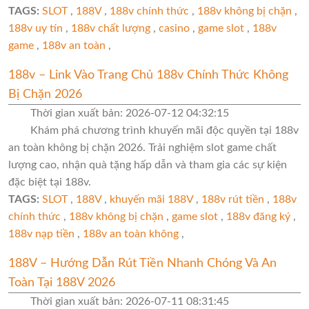
TAGS:
SLOT
,
188V
,
188v chính thức
,
188v không bị chặn
,
188v uy tín
,
188v chất lượng
,
casino
,
game slot
,
188v
game
,
188v an toàn
,
188v – Link Vào Trang Chủ 188v Chính Thức Không
Bị Chặn 2026
Thời gian xuất bản: 2026-07-12 04:32:15
Khám phá chương trình khuyến mãi độc quyền tại 188v
an toàn không bị chặn 2026. Trải nghiệm slot game chất
lượng cao, nhận quà tặng hấp dẫn và tham gia các sự kiện
đặc biệt tại 188v.
TAGS:
SLOT
,
188V
,
khuyến mãi 188V
,
188v rút tiền
,
188v
chính thức
,
188v không bị chặn
,
game slot
,
188v đăng ký
,
188v nạp tiền
,
188v an toàn không
,
188V – Hướng Dẫn Rút Tiền Nhanh Chóng Và An
Toàn Tại 188V 2026
Thời gian xuất bản: 2026-07-11 08:31:45