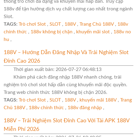
thống trò chơi đa dạng và khuyến mãi hấp dẫn. Truy cập
188v để tận hưởng dịch vụ chất lượng cao nhất trong ngành
Slot.
TAGS:
Trò chơi Slot
,
SLOT
,
188V
,
Trang Chủ 188V
,
188v
chính thức
,
188v không bị chặn
,
khuyến mãi slot
,
188v no
hu
,
188V – Hướng Dẫn Đăng Nhập Và Trải Nghiệm Slot
Đỉnh Cao 2026
Thời gian xuất bản: 2026-07-27 06:48:13
Khám phá cách đăng nhập 188V nhanh chóng, trải
nghiệm trò chơi slot hấp dẫn cùng khuyến mãi độc quyền.
Trang web chính thức 188V không bị chặn 2026.
TAGS:
Trò chơi Slot
,
SLOT
,
188V
,
khuyến mãi 188V
,
Trang
Chủ 188V
,
188v chính thức
,
188v đăng nhập
,
188V – Trải Nghiệm Slot Đỉnh Cao Với Tải APK 188V
Miễn Phí 2026