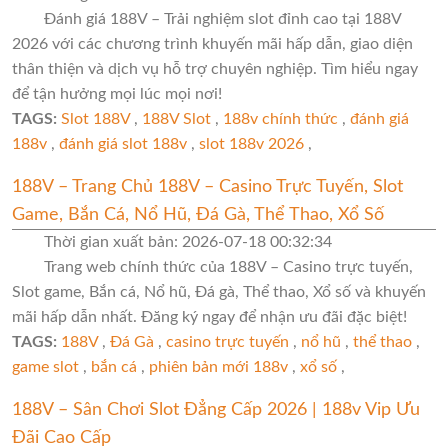
Đánh giá 188V – Trải nghiệm slot đỉnh cao tại 188V
2026 với các chương trình khuyến mãi hấp dẫn, giao diện
thân thiện và dịch vụ hỗ trợ chuyên nghiệp. Tìm hiểu ngay
để tận hưởng mọi lúc mọi nơi!
TAGS:
Slot 188V
,
188V Slot
,
188v chính thức
,
đánh giá
188v
,
đánh giá slot 188v
,
slot 188v 2026
,
188V – Trang Chủ 188V – Casino Trực Tuyến, Slot
Game, Bắn Cá, Nổ Hũ, Đá Gà, Thể Thao, Xổ Số
Thời gian xuất bản: 2026-07-18 00:32:34
Trang web chính thức của 188V – Casino trực tuyến,
Slot game, Bắn cá, Nổ hũ, Đá gà, Thể thao, Xổ số và khuyến
mãi hấp dẫn nhất. Đăng ký ngay để nhận ưu đãi đặc biệt!
TAGS:
188V
,
Đá Gà
,
casino trực tuyến
,
nổ hũ
,
thể thao
,
game slot
,
bắn cá
,
phiên bản mới 188v
,
xổ số
,
188V – Sân Chơi Slot Đẳng Cấp 2026 | 188v Vip Ưu
Đãi Cao Cấp