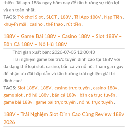
thiện. Tải app 188v ngay hôm nay để tận hưởng sự tiện lợi
và an toàn nhất.
TAGS:
Trò chơi Slot
,
SLOT
,
188V
,
Tải App 188V
,
Nạp Tiền
,
khuyến mãi
,
casino
,
thể thao
,
rút tiền
,
188V – Game Bài 188V – Casino 188V – Slot 188V –
Bắn Cá 188V – Nổ Hũ 188V
Thời gian xuất bản: 2026-07-05 12:00:43
Trải nghiệm game bài trực tuyến đỉnh cao tại 188V với
đa dạng thể loại slot, casino, bắn cá và nổ hũ. Tham gia ngay
để nhận ưu đãi hấp dẫn và tận hưởng trải nghiệm giải trí
đỉnh cao!
TAGS:
Slot 188V
,
188V
,
casino trực tuyến
,
casino 188v
,
game slot
,
nổ hũ 188v
,
bắn cá 188v
,
bắn cá trực tuyến
,
game bài 188v
,
game bài trực tuyến
,
nổ hũ trực tuyến
,
188V – Trải Nghiệm Slot Đỉnh Cao Cùng Review 188v
2026