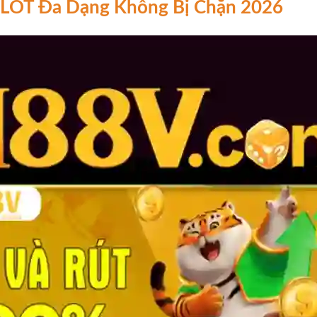
 SLOT Đa Dạng Không Bị Chặn 2026