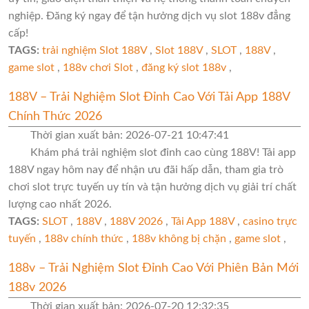
nghiệp. Đăng ký ngay để tận hưởng dịch vụ slot 188v đẳng
cấp!
TAGS:
trải nghiệm Slot 188V
,
Slot 188V
,
SLOT
,
188V
,
game slot
,
188v chơi Slot
,
đăng ký slot 188v
,
188V – Trải Nghiệm Slot Đỉnh Cao Với Tải App 188V
Chính Thức 2026
Thời gian xuất bản: 2026-07-21 10:47:41
Khám phá trải nghiệm slot đỉnh cao cùng 188V! Tải app
188V ngay hôm nay để nhận ưu đãi hấp dẫn, tham gia trò
chơi slot trực tuyến uy tín và tận hưởng dịch vụ giải trí chất
lượng cao nhất 2026.
TAGS:
SLOT
,
188V
,
188V 2026
,
Tải App 188V
,
casino trực
tuyến
,
188v chính thức
,
188v không bị chặn
,
game slot
,
188v – Trải Nghiệm Slot Đỉnh Cao Với Phiên Bản Mới
188v 2026
Thời gian xuất bản: 2026-07-20 12:32:35