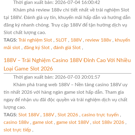
Thời gian xuất bản: 2026-07-04 16:00:42
Khám phá review 188v chi tiết nhất về trải nghiệm Slot
tại 188V. Đánh giá uy tín, khuyến mãi hấp dẫn và hướng dẫn
đăng ký nhanh chóng. Truy cập 188V để tận hưởng dịch vụ
Slot chất lượng cao.
TAGS:
Trải nghiệm Slot
,
SLOT
,
188V
,
review 188v
,
khuyến
mãi slot
,
đăng ký Slot
,
đánh giá Slot
,
188V – Trải Nghiệm Casino 188V Đỉnh Cao Với Nhiều
Loại Game Slot 2026
Thời gian xuất bản: 2026-07-03 20:01:57
Khám phá trang web 188V – Nền tảng casino 188V uy
tín nhất 2026 với hàng ngàn game slot hấp dẫn. Tham gia
ngay để nhận ưu đãi độc quyền và trải nghiệm dịch vụ chất
lượng cao.
TAGS:
Slot 188V
,
188V
,
Slot 2026
,
casino trực tuyến
,
casino 188v
,
game slot
,
game slot 188V
,
slot 188v 2026
,
slot trực tiếp
,