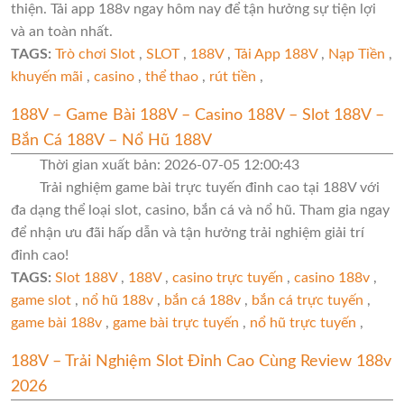
thiện. Tải app 188v ngay hôm nay để tận hưởng sự tiện lợi
và an toàn nhất.
TAGS:
Trò chơi Slot
,
SLOT
,
188V
,
Tải App 188V
,
Nạp Tiền
,
khuyến mãi
,
casino
,
thể thao
,
rút tiền
,
188V – Game Bài 188V – Casino 188V – Slot 188V –
Bắn Cá 188V – Nổ Hũ 188V
Thời gian xuất bản: 2026-07-05 12:00:43
Trải nghiệm game bài trực tuyến đỉnh cao tại 188V với
đa dạng thể loại slot, casino, bắn cá và nổ hũ. Tham gia ngay
để nhận ưu đãi hấp dẫn và tận hưởng trải nghiệm giải trí
đỉnh cao!
TAGS:
Slot 188V
,
188V
,
casino trực tuyến
,
casino 188v
,
game slot
,
nổ hũ 188v
,
bắn cá 188v
,
bắn cá trực tuyến
,
game bài 188v
,
game bài trực tuyến
,
nổ hũ trực tuyến
,
188V – Trải Nghiệm Slot Đỉnh Cao Cùng Review 188v
2026