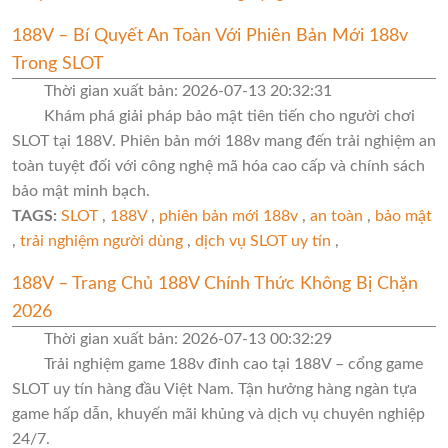
188V – Bí Quyết An Toàn Với Phiên Bản Mới 188v
Trong SLOT
Thời gian xuất bản: 2026-07-13 20:32:31
Khám phá giải pháp bảo mật tiên tiến cho người chơi
SLOT tại 188V. Phiên bản mới 188v mang đến trải nghiệm an
toàn tuyệt đối với công nghệ mã hóa cao cấp và chính sách
bảo mật minh bạch.
TAGS:
SLOT
,
188V
,
phiên bản mới 188v
,
an toàn
,
bảo mật
,
trải nghiệm người dùng
,
dịch vụ SLOT uy tín
,
188V – Trang Chủ 188V Chính Thức Không Bị Chặn
2026
Thời gian xuất bản: 2026-07-13 00:32:29
Trải nghiệm game 188v đỉnh cao tại 188V – cổng game
SLOT uy tín hàng đầu Việt Nam. Tận hưởng hàng ngàn tựa
game hấp dẫn, khuyến mãi khủng và dịch vụ chuyên nghiệp
24/7.