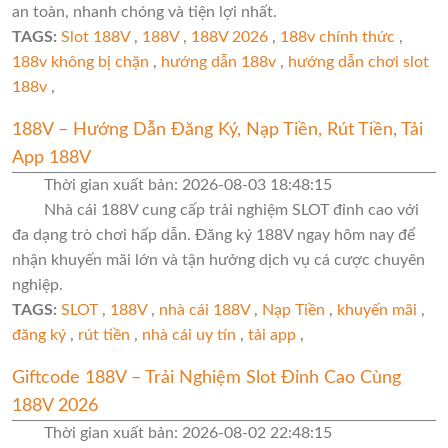
an toàn, nhanh chóng và tiện lợi nhất.
TAGS:
Slot 188V
,
188V
,
188V 2026
,
188v chính thức
,
188v không bị chặn
,
hướng dẫn 188v
,
hướng dẫn chơi slot
188v
,
188V – Hướng Dẫn Đăng Ký, Nạp Tiền, Rút Tiền, Tải
App 188V
Thời gian xuất bản: 2026-08-03 18:48:15
Nhà cái 188V cung cấp trải nghiệm SLOT đỉnh cao với
đa dạng trò chơi hấp dẫn. Đăng ký 188V ngay hôm nay để
nhận khuyến mãi lớn và tận hưởng dịch vụ cá cược chuyên
nghiệp.
TAGS:
SLOT
,
188V
,
nhà cái 188V
,
Nạp Tiền
,
khuyến mãi
,
đăng ký
,
rút tiền
,
nhà cái uy tín
,
tải app
,
Giftcode 188V – Trải Nghiệm Slot Đỉnh Cao Cùng
188V 2026
Thời gian xuất bản: 2026-08-02 22:48:15