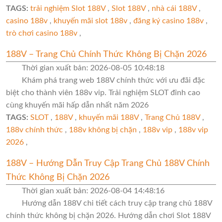
TAGS:
trải nghiệm Slot 188V
,
Slot 188V
,
nhà cái 188V
,
casino 188v
,
khuyến mãi slot 188v
,
đăng ký casino 188v
,
trò chơi casino 188v
,
188V – Trang Chủ Chính Thức Không Bị Chặn 2026
Thời gian xuất bản: 2026-08-05 10:48:18
Khám phá trang web 188V chính thức với ưu đãi đặc
biệt cho thành viên 188v vip. Trải nghiệm SLOT đỉnh cao
cùng khuyến mãi hấp dẫn nhất năm 2026
TAGS:
SLOT
,
188V
,
khuyến mãi 188V
,
Trang Chủ 188V
,
188v chính thức
,
188v không bị chặn
,
188v vip
,
188v vip
2026
,
188V – Hướng Dẫn Truy Cập Trang Chủ 188V Chính
Thức Không Bị Chặn 2026
Thời gian xuất bản: 2026-08-04 14:48:16
Hướng dẫn 188V chi tiết cách truy cập trang chủ 188V
chính thức không bị chặn 2026. Hướng dẫn chơi Slot 188V