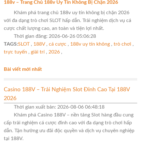
188v – Trang Chủ 188v Uy Tín Không Bị Chặn 2026
Khám phá trang chủ 188v uy tín không bị chặn 2026
với đa dạng trò chơi SLOT hấp dẫn. Trải nghiệm dịch vụ cá
cược chất lượng cao, an toàn và tiện lợi nhất.
Thời gian đăng: 2026-06-26 05:06:28
TAGS:
SLOT
,
188V
,
cá cược
,
188v uy tín không
,
trò chơi
,
trực tuyến
,
giải trí
,
2026
,
Bài viết mới nhất
Casino 188V – Trải Nghiệm Slot Đỉnh Cao Tại 188V
2026
Thời gian xuất bản: 2026-08-06 06:48:18
Khám phá Casino 188V – nền tảng Slot hàng đầu cung
cấp trải nghiệm cá cược đỉnh cao với đa dạng trò chơi hấp
dẫn. Tận hưởng ưu đãi độc quyền và dịch vụ chuyên nghiệp
tại 188V.