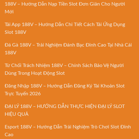
188V – Hướng Dẫn Nạp Tiền Slot Đơn Giản Cho Người
Mới
Tải App 188V – Hướng Dẫn Chi Tiết Cách Tải Ứng Dụng
Slot 188V
Đá Gà 188V – Trải Nghiệm Đánh Bạc Đỉnh Cao Tại Nhà Cái
188V
Từ Chối Trách Nhiệm 188V – Chính Sách Bảo Vệ Người
Dùng Trong Hoạt Động Slot
Đăng Nhập 188V – Hướng Dẫn Đăng Ký Tài Khoản Slot
Trực Tuyến 2026
ĐẠI LÝ 188V – HƯỚNG DẪN THỰC HIỆN ĐẠI LÝ SLOT
HIỆU QUẢ
Esport 188V – Hướng Dẫn Trải Nghiệm Trò Chơi Slot Đỉnh
Cao