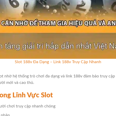
Slot 188v
Đa Dạng –
Link 188v
Truy Cập Nhanh
lot nhờ hệ thống trò chơi đa dạng và link 188v đảm bảo truy cậ
ười mới và cao thủ.
ong Lĩnh Vực Slot
gười chơi truy cập nhanh chóng
á nhân