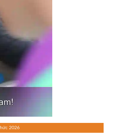
Thức 2026