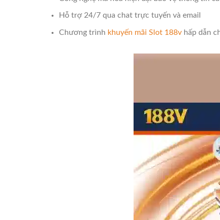
Hỗ trợ 24/7 qua chat trực tuyến và email
Chương trình
khuyến mãi Slot 188v
hấp dẫn ch