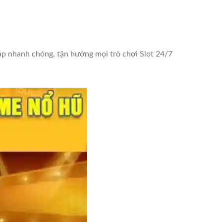
ập nhanh chóng, tận hưởng mọi trò chơi Slot 24/7