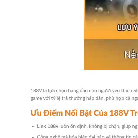
188V là lựa chọn hàng đầu cho người yêu thích S
game với tỷ lệ trả thưởng hấp dẫn, phù hợp cả ng
Ưu Điểm Nổi Bật Của 188V Tr
Link 188v
luôn ổn định, không bị chặn, giúp n
Công nghệ mã hóa hiện đại bảo vệ thông tin c