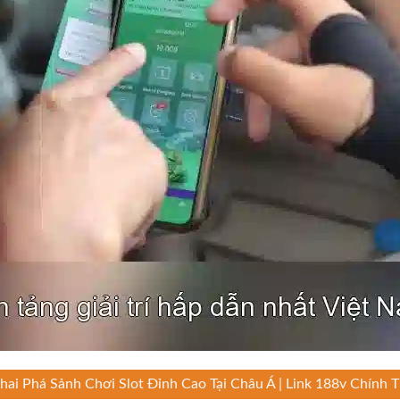
hai Phá Sảnh Chơi Slot Đỉnh Cao Tại Châu Á | Link 188v Chính 