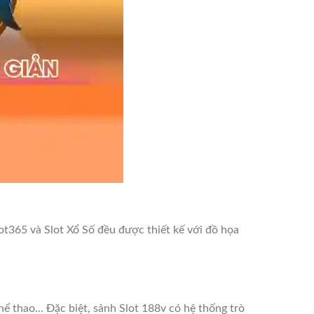
lot365 và Slot Xổ Số đều được thiết kế với đồ họa
thể thao... Đặc biệt, sảnh Slot 188v có hệ thống trò