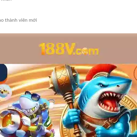
o thành viên mới