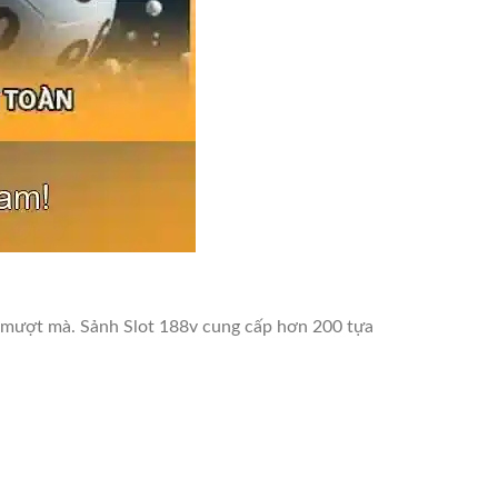
p mượt mà. Sảnh Slot 188v cung cấp hơn 200 tựa