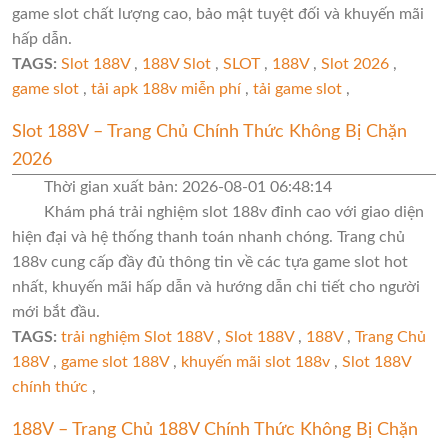
game slot chất lượng cao, bảo mật tuyệt đối và khuyến mãi
hấp dẫn.
TAGS:
Slot 188V
,
188V Slot
,
SLOT
,
188V
,
Slot 2026
,
game slot
,
tải apk 188v miễn phí
,
tải game slot
,
Slot 188V – Trang Chủ Chính Thức Không Bị Chặn
2026
Thời gian xuất bản: 2026-08-01 06:48:14
Khám phá trải nghiệm slot 188v đỉnh cao với giao diện
hiện đại và hệ thống thanh toán nhanh chóng. Trang chủ
188v cung cấp đầy đủ thông tin về các tựa game slot hot
nhất, khuyến mãi hấp dẫn và hướng dẫn chi tiết cho người
mới bắt đầu.
TAGS:
trải nghiệm Slot 188V
,
Slot 188V
,
188V
,
Trang Chủ
188V
,
game slot 188V
,
khuyến mãi slot 188v
,
Slot 188V
chính thức
,
188V – Trang Chủ 188V Chính Thức Không Bị Chặn