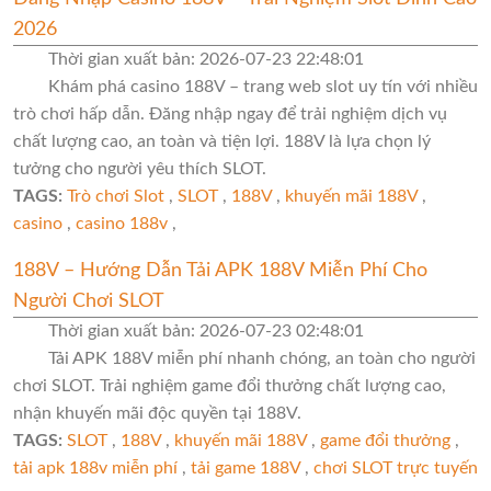
2026
Thời gian xuất bản: 2026-07-23 22:48:01
Khám phá casino 188V – trang web slot uy tín với nhiều
trò chơi hấp dẫn. Đăng nhập ngay để trải nghiệm dịch vụ
chất lượng cao, an toàn và tiện lợi. 188V là lựa chọn lý
tưởng cho người yêu thích SLOT.
TAGS:
Trò chơi Slot
,
SLOT
,
188V
,
khuyến mãi 188V
,
casino
,
casino 188v
,
188V – Hướng Dẫn Tải APK 188V Miễn Phí Cho
Người Chơi SLOT
Thời gian xuất bản: 2026-07-23 02:48:01
Tải APK 188V miễn phí nhanh chóng, an toàn cho người
chơi SLOT. Trải nghiệm game đổi thưởng chất lượng cao,
nhận khuyến mãi độc quyền tại 188V.
TAGS:
SLOT
,
188V
,
khuyến mãi 188V
,
game đổi thưởng
,
tải apk 188v miễn phí
,
tải game 188V
,
chơi SLOT trực tuyến