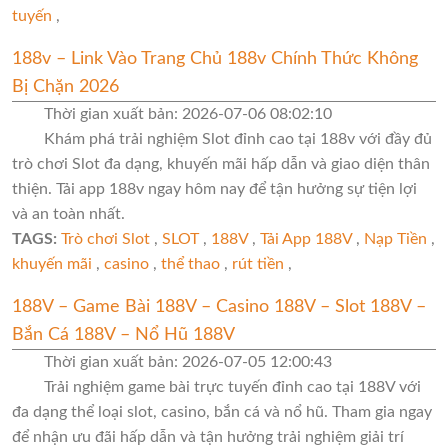
tuyến
,
188v – Link Vào Trang Chủ 188v Chính Thức Không
Bị Chặn 2026
Thời gian xuất bản: 2026-07-06 08:02:10
Khám phá trải nghiệm Slot đỉnh cao tại 188v với đầy đủ
trò chơi Slot đa dạng, khuyến mãi hấp dẫn và giao diện thân
thiện. Tải app 188v ngay hôm nay để tận hưởng sự tiện lợi
và an toàn nhất.
TAGS:
Trò chơi Slot
,
SLOT
,
188V
,
Tải App 188V
,
Nạp Tiền
,
khuyến mãi
,
casino
,
thể thao
,
rút tiền
,
188V – Game Bài 188V – Casino 188V – Slot 188V –
Bắn Cá 188V – Nổ Hũ 188V
Thời gian xuất bản: 2026-07-05 12:00:43
Trải nghiệm game bài trực tuyến đỉnh cao tại 188V với
đa dạng thể loại slot, casino, bắn cá và nổ hũ. Tham gia ngay
để nhận ưu đãi hấp dẫn và tận hưởng trải nghiệm giải trí