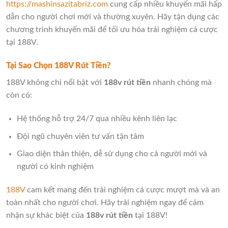
https://mashinsazitabriz.com
cung cấp nhiều khuyến mãi hấp
dẫn cho người chơi mới và thường xuyên. Hãy tận dụng các
chương trình khuyến mãi để tối ưu hóa trải nghiệm cá cược
tại 188V.
Tại Sao Chọn 188V Rút Tiền?
188V không chỉ nổi bật với
188v rút tiền
nhanh chóng mà
còn có:
Hệ thống hỗ trợ 24/7 qua nhiều kênh liên lạc
Đội ngũ chuyên viên tư vấn tận tâm
Giao diện thân thiện, dễ sử dụng cho cả người mới và
người có kinh nghiệm
188V
cam kết mang đến trải nghiệm cá cược mượt mà và an
toàn nhất cho người chơi. Hãy trải nghiệm ngay để cảm
nhận sự khác biệt của
188v rút tiền
tại 188V!