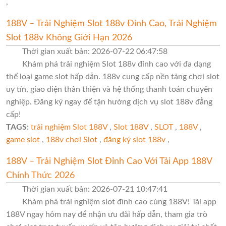
,
188V – Trải Nghiệm Slot 188v Đỉnh Cao, Trải Nghiệm
Slot 188v Không Giới Hạn 2026
Thời gian xuất bản: 2026-07-22 06:47:58
Khám phá trải nghiệm Slot 188v đỉnh cao với đa dạng
thể loại game slot hấp dẫn. 188v cung cấp nền tảng chơi slot
uy tín, giao diện thân thiện và hệ thống thanh toán chuyên
nghiệp. Đăng ký ngay để tận hưởng dịch vụ slot 188v đẳng
cấp!
TAGS:
trải nghiệm Slot 188V
,
Slot 188V
,
SLOT
,
188V
,
game slot
,
188v chơi Slot
,
đăng ký slot 188v
,
188V – Trải Nghiệm Slot Đỉnh Cao Với Tải App 188V
Chính Thức 2026
Thời gian xuất bản: 2026-07-21 10:47:41
Khám phá trải nghiệm slot đỉnh cao cùng 188V! Tải app
188V ngay hôm nay để nhận ưu đãi hấp dẫn, tham gia trò