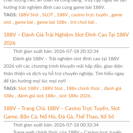
hưởng trải nghiệm đỉnh cao cùng game bài 188V.
TAGS:
188V Slot
,
SLOT
,
188V
,
casino trực tuyến
,
game
slot
,
game bài
,
game bài 188v
,
trò chơi bài
,
188V – Đánh Giá Trải Nghiệm Slot Đỉnh Cao Tại 188V
2026
Thời gian xuất bản: 2026-07-18 20:32:34
Đánh giá 188V – Trải nghiệm slot đỉnh cao tại 188V
2026 với các chương trình khuyến mãi hấp dẫn, giao diện
thân thiện và dịch vụ hỗ trợ chuyên nghiệp. Tìm hiểu ngay
để tận hưởng mọi lúc mọi nơi!
TAGS:
Slot 188V
,
188V Slot
,
188v chính thức
,
đánh giá
188v
,
đánh giá slot 188v
,
slot 188v 2026
,
188V – Trang Chủ 188V – Casino Trực Tuyến, Slot
Game, Bắn Cá, Nổ Hũ, Đá Gà, Thể Thao, Xổ Số
Thời gian xuất bản: 2026-07-18 00:32:34
Trang web chính thức của 188V – Casino trực tuyến,