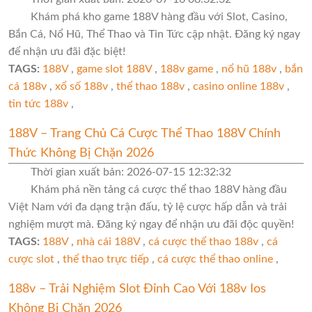
Khám phá kho game 188V hàng đầu với Slot, Casino,
Bắn Cá, Nổ Hũ, Thể Thao và Tin Tức cập nhật. Đăng ký ngay
để nhận ưu đãi đặc biệt!
TAGS:
188V
,
game slot 188V
,
188v game
,
nổ hũ 188v
,
bắn
cá 188v
,
xổ số 188v
,
thể thao 188v
,
casino online 188v
,
tin tức 188v
,
188V – Trang Chủ Cá Cược Thể Thao 188V Chính
Thức Không Bị Chặn 2026
Thời gian xuất bản: 2026-07-15 12:32:32
Khám phá nền tảng cá cược thể thao 188V hàng đầu
Việt Nam với đa dạng trận đấu, tỷ lệ cược hấp dẫn và trải
nghiệm mượt mà. Đăng ký ngay để nhận ưu đãi độc quyền!
TAGS:
188V
,
nhà cái 188V
,
cá cược thể thao 188v
,
cá
cược slot
,
thể thao trực tiếp
,
cá cược thể thao online
,
188v – Trải Nghiệm Slot Đỉnh Cao Với 188v Ios
Không Bị Chặn 2026