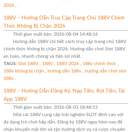
2026
,
188V – Hướng Dẫn Truy Cập Trang Chủ 188V Chính
Thức Không Bị Chặn 2026
Thời gian xuất bản: 2026-08-04 14:48:16
Hướng dẫn 188V chi tiết cách truy cập trang chủ 188V
chính thức không bị chặn 2026. Hướng dẫn chơi Slot 188V
an toàn, nhanh chóng và tiện lợi nhất.
TAGS:
Slot 188V
,
188V
,
188V 2026
,
188v chính thức
,
188v không bị chặn
,
hướng dẫn 188v
,
hướng dẫn chơi slot
188v
,
188V – Hướng Dẫn Đăng Ký, Nạp Tiền, Rút Tiền, Tải
App 188V
Thời gian xuất bản: 2026-08-03 18:48:15
Nhà cái 188V cung cấp trải nghiệm SLOT đỉnh cao với
đa dạng trò chơi hấp dẫn. Đăng ký 188V ngay hôm nay để
nhận khuyến mãi lớn và tận hưởng dịch vụ cá cược chuyên