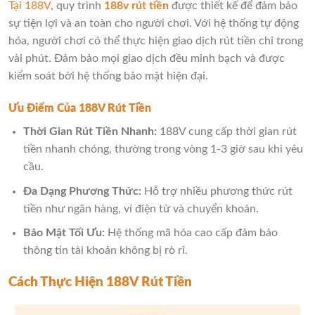
Tại 188V
, quy trình
188v rút tiền
được thiết kế để đảm bảo
sự tiện lợi và an toàn cho người chơi. Với hệ thống tự động
hóa, người chơi có thể thực hiện giao dịch rút tiền chỉ trong
vài phút. Đảm bảo mọi giao dịch đều minh bạch và được
kiểm soát bởi hệ thống bảo mật hiện đại.
Ưu Điểm Của 188V Rút Tiền
Thời Gian Rút Tiền Nhanh:
188V cung cấp thời gian rút
tiền nhanh chóng, thường trong vòng 1-3 giờ sau khi yêu
cầu.
Đa Dạng Phương Thức:
Hỗ trợ nhiều phương thức rút
tiền như ngân hàng, ví điện tử và chuyển khoản.
Bảo Mật Tối Ưu:
Hệ thống mã hóa cao cấp đảm bảo
thông tin tài khoản không bị rò rỉ.
Cách Thực Hiện 188V Rút Tiền