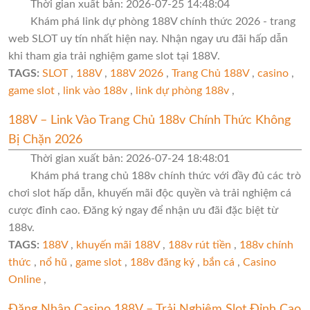
Thời gian xuất bản: 2026-07-25 14:48:04
Khám phá link dự phòng 188V chính thức 2026 - trang
web SLOT uy tín nhất hiện nay. Nhận ngay ưu đãi hấp dẫn
khi tham gia trải nghiệm game slot tại 188V.
TAGS:
SLOT
,
188V
,
188V 2026
,
Trang Chủ 188V
,
casino
,
game slot
,
link vào 188v
,
link dự phòng 188v
,
188V – Link Vào Trang Chủ 188v Chính Thức Không
Bị Chặn 2026
Thời gian xuất bản: 2026-07-24 18:48:01
Khám phá trang chủ 188v chính thức với đầy đủ các trò
chơi slot hấp dẫn, khuyến mãi độc quyền và trải nghiệm cá
cược đỉnh cao. Đăng ký ngay để nhận ưu đãi đặc biệt từ
188v.
TAGS:
188V
,
khuyến mãi 188V
,
188v rút tiền
,
188v chính
thức
,
nổ hũ
,
game slot
,
188v đăng ký
,
bắn cá
,
Casino
Online
,
Đăng Nhập Casino 188V – Trải Nghiệm Slot Đỉnh Cao