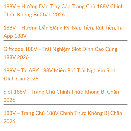
188V – Hướng Dẫn Truy Cập Trang Chủ 188V Chính
Thức Không Bị Chặn 2026
188V – Hướng Dẫn Đăng Ký, Nạp Tiền, Rút Tiền, Tải
App 188V
Giftcode 188V – Trải Nghiệm Slot Đỉnh Cao Cùng
188V 2026
188V – Tải APK 188V Miễn Phí, Trải Nghiệm Slot
Đỉnh Cao 2026
Slot 188V – Trang Chủ Chính Thức Không Bị Chặn
2026
188V – Trang Chủ 188V Chính Thức Không Bị Chặn
2026