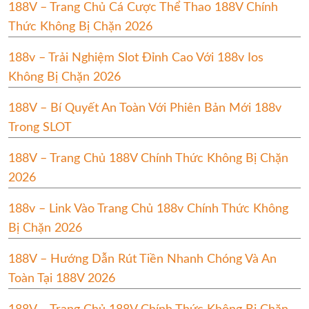
188V – Trang Chủ Cá Cược Thể Thao 188V Chính
Thức Không Bị Chặn 2026
188v – Trải Nghiệm Slot Đỉnh Cao Với 188v Ios
Không Bị Chặn 2026
188V – Bí Quyết An Toàn Với Phiên Bản Mới 188v
Trong SLOT
188V – Trang Chủ 188V Chính Thức Không Bị Chặn
2026
188v – Link Vào Trang Chủ 188v Chính Thức Không
Bị Chặn 2026
188V – Hướng Dẫn Rút Tiền Nhanh Chóng Và An
Toàn Tại 188V 2026