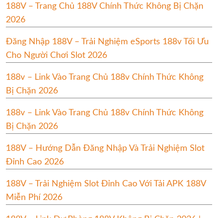
188V – Trang Chủ 188V Chính Thức Không Bị Chặn
2026
Đăng Nhập 188V – Trải Nghiệm eSports 188v Tối Ưu
Cho Người Chơi Slot 2026
188v – Link Vào Trang Chủ 188v Chính Thức Không
Bị Chặn 2026
188v – Link Vào Trang Chủ 188v Chính Thức Không
Bị Chặn 2026
188V – Hướng Dẫn Đăng Nhập Và Trải Nghiệm Slot
Đỉnh Cao 2026
188V – Trải Nghiệm Slot Đỉnh Cao Với Tải APK 188V
Miễn Phí 2026