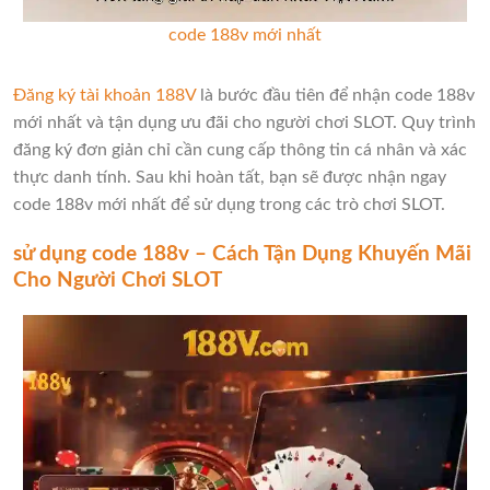
code 188v mới nhất
Đăng ký tài khoản 188V
là bước đầu tiên để nhận code 188v
mới nhất và tận dụng ưu đãi cho người chơi SLOT. Quy trình
đăng ký đơn giản chỉ cần cung cấp thông tin cá nhân và xác
thực danh tính. Sau khi hoàn tất, bạn sẽ được nhận ngay
code 188v mới nhất để sử dụng trong các trò chơi SLOT.
sử dụng code 188v – Cách Tận Dụng Khuyến Mãi
Cho Người Chơi SLOT