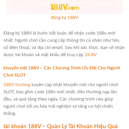
đăng ký 188V
Đăng ký 188V là bước bắt buộc để nhận code 188v mới
nhất. Người chơi cần cung cấp thông tin cá nhân như tên,
số điện thoại, và địa chỉ email. Sau khi xác thực, bạn sẽ nhận
được tài khoản và mật khẩu để truy cập
18.8V
.
khuyến mãi 188V – Các Chương Trình Ưu Đãi Cho Người
Chơi SLOT
188V thường
xuyên cập nhật khuyến mãi cho người chơi
SLOT, bao gồm code 188v mới nhất, tiền thưởng nạp lần
đầu, và quà tặng theo ngày. Các chương trình này giúp
người chơi tối ưu hóa trải nghiệm và tăng cơ hội chiến
thắng.
tài khoản 188V – Quản Lý Tài Khoản Hiệu Quả