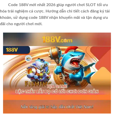
Code 188V mới nhất 2026 giúp người chơi SLOT tối ưu
hóa trải nghiệm cá cược. Hướng dẫn chi tiết cách đăng ký tài
khoản, sử dụng code 188V nhận khuyến mãi và tận dụng ưu
đãi cho người chơi mới.