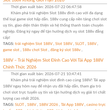
Slot 188v Không Giới Hạn 2026
Thời gian xuất bản: 2026-07-22 06:47:58
Khám phá trải nghiệm Slot 188v đỉnh cao với đa dạng
thể loại game slot hấp dẫn. 188v cung cấp nền tảng chơi slot
uy tín, giao diện thân thiện và hệ thống thanh toán chuyên
nghiệp. Đăng ký ngay để tận hưởng dịch vụ slot 188v đẳng
cấp!
TAGS:
trải nghiệm Slot 188V
,
Slot 188V
,
SLOT
,
188V
,
game slot
,
188v chơi Slot
,
đăng ký slot 188v
,
188V – Trải Nghiệm Slot Đỉnh Cao Với Tải App 188V
Chính Thức 2026
Thời gian xuất bản: 2026-07-21 10:47:41
Khám phá trải nghiệm slot đỉnh cao cùng 188V! Tải app
188V ngay hôm nay để nhận ưu đãi hấp dẫn, tham gia trò
chơi slot trực tuyến uy tín và tận hưởng dịch vụ giải trí chất
lượng cao nhất 2026.
TAGS:
SLOT
,
188V
,
188V 2026
,
Tải App 188V
,
casino trực