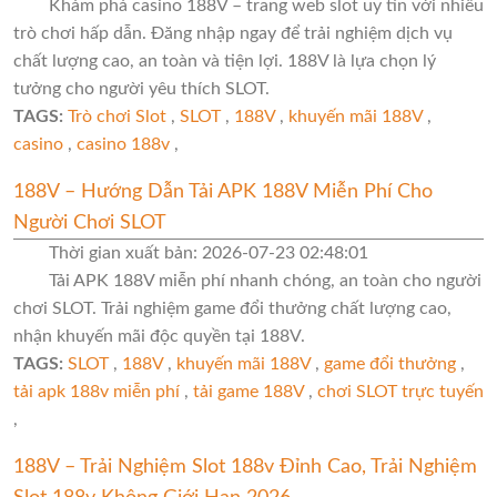
Khám phá casino 188V – trang web slot uy tín với nhiều
trò chơi hấp dẫn. Đăng nhập ngay để trải nghiệm dịch vụ
chất lượng cao, an toàn và tiện lợi. 188V là lựa chọn lý
tưởng cho người yêu thích SLOT.
TAGS:
Trò chơi Slot
,
SLOT
,
188V
,
khuyến mãi 188V
,
casino
,
casino 188v
,
188V – Hướng Dẫn Tải APK 188V Miễn Phí Cho
Người Chơi SLOT
Thời gian xuất bản: 2026-07-23 02:48:01
Tải APK 188V miễn phí nhanh chóng, an toàn cho người
chơi SLOT. Trải nghiệm game đổi thưởng chất lượng cao,
nhận khuyến mãi độc quyền tại 188V.
TAGS:
SLOT
,
188V
,
khuyến mãi 188V
,
game đổi thưởng
,
tải apk 188v miễn phí
,
tải game 188V
,
chơi SLOT trực tuyến
,
188V – Trải Nghiệm Slot 188v Đỉnh Cao, Trải Nghiệm