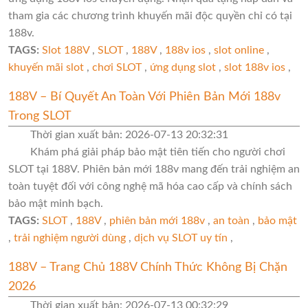
tham gia các chương trình khuyến mãi độc quyền chỉ có tại
188v.
TAGS:
Slot 188V
,
SLOT
,
188V
,
188v ios
,
slot online
,
khuyến mãi slot
,
chơi SLOT
,
ứng dụng slot
,
slot 188v ios
,
188V – Bí Quyết An Toàn Với Phiên Bản Mới 188v
Trong SLOT
Thời gian xuất bản: 2026-07-13 20:32:31
Khám phá giải pháp bảo mật tiên tiến cho người chơi
SLOT tại 188V. Phiên bản mới 188v mang đến trải nghiệm an
toàn tuyệt đối với công nghệ mã hóa cao cấp và chính sách
bảo mật minh bạch.
TAGS:
SLOT
,
188V
,
phiên bản mới 188v
,
an toàn
,
bảo mật
,
trải nghiệm người dùng
,
dịch vụ SLOT uy tín
,
188V – Trang Chủ 188V Chính Thức Không Bị Chặn
2026
Thời gian xuất bản: 2026-07-13 00:32:29