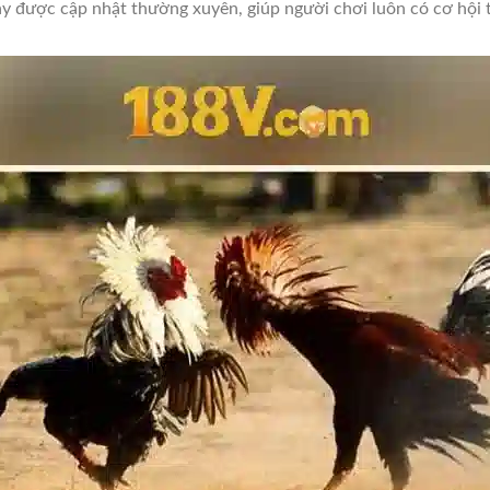
này được cập nhật thường xuyên, giúp người chơi luôn có cơ hội 