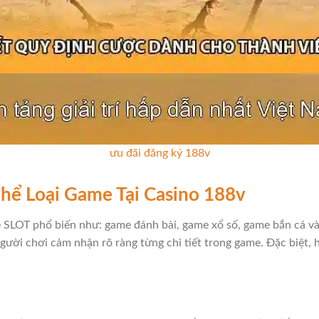
ưu đãi
đăng ký 188v
hể Loại Game Tại Casino 188v
 SLOT phổ biến như: game đánh bài, game xổ số, game bắn cá và 
người chơi cảm nhận rõ ràng từng chi tiết trong game. Đặc biệt,