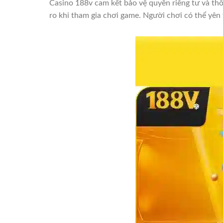
Casino 188v cam kết bảo vệ quyền riêng tư và thôn
ro khi tham gia chơi game. Người chơi có thể yên