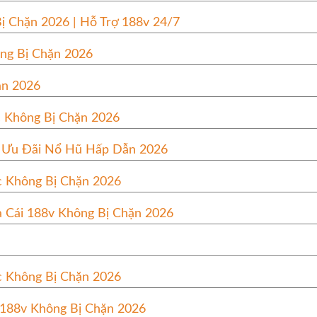
ị Chặn 2026 | Hỗ Trợ 188v 24/7
ông Bị Chặn 2026
ặn 2026
c Không Bị Chặn 2026
o, Ưu Đãi Nổ Hũ Hấp Dẫn 2026
c Không Bị Chặn 2026
à Cái 188v Không Bị Chặn 2026
c Không Bị Chặn 2026
 188v Không Bị Chặn 2026