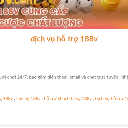
dịch vụ hỗ trợ 188v
ời chơi 24/7, bao gồm điện thoại, email và chat trực tuyến. Nh
g 188v
,
liên hệ 188v
,
hỗ trợ khách hàng 188v
,
dịch vụ hỗ trợ 