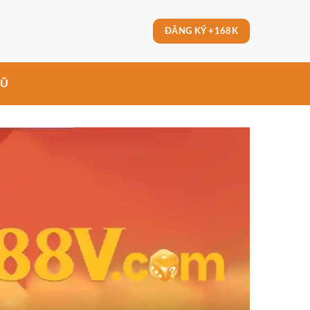
ĐĂNG KÝ +168K
HŨ