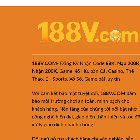
188V.COM
- Đăng Ký Nhận Code
88K
,
Nạp 200K
Nhận 200K
,
Game Nổ Hũ, bắn Cá, Casino, Thể
Thao, E - Sports, Xổ Số, Game bài uy tín
Với cam kết bảo mật tuyệt đối,
188V.COM
đảm
bảo môi trường chơi an toàn, minh bạch cho
khách hàng. Nền tảng của chúng tôi nổi bật nhờ
công nghệ hiện đại, giao diện thân thiện và tốc đ
xử lý giao dịch nhanh chóng.
Đội ngũ hỗ trợ khách hàng chuyên nghiệp, sẵn