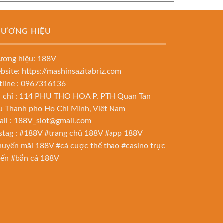
HƯƠNG HIỆU
ương hiệu: 188V
bsite:
https://mashinsazitabriz.com
tline : 0967316136
a chỉ : 114 PHU THO HOA P. PTH Quan Tan
u Thanh pho Ho Chi Minh, Việt Nam
il :
188V_slot@gmail.com
stag : #188V #trang chủ 188V #app 188V
huyến mãi 188V #cá cược thể thao #casino trực
yến #bắn cá 188V