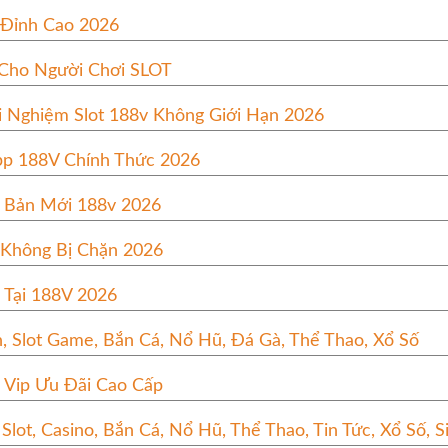
 Đỉnh Cao 2026
 Cho Người Chơi SLOT
ải Nghiệm Slot 188v Không Giới Hạn 2026
App 188V Chính Thức 2026
n Bản Mới 188v 2026
 Không Bị Chặn 2026
 Tại 188V 2026
, Slot Game, Bắn Cá, Nổ Hũ, Đá Gà, Thể Thao, Xổ Số
v Vip Ưu Đãi Cao Cấp
lot, Casino, Bắn Cá, Nổ Hũ, Thể Thao, Tin Tức, Xổ Số, 