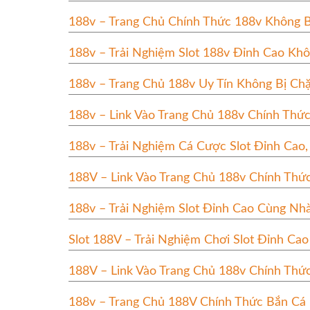
188v – Trang Chủ Chính Thức 188v Không B
188v – Trải Nghiệm Slot 188v Đỉnh Cao Kh
188v – Trang Chủ 188v Uy Tín Không Bị Ch
188v – Link Vào Trang Chủ 188v Chính Thứ
188v – Trải Nghiệm Cá Cược Slot Đỉnh Ca
188V – Link Vào Trang Chủ 188v Chính Thứ
188v – Trải Nghiệm Slot Đỉnh Cao Cùng Nh
Slot 188V – Trải Nghiệm Chơi Slot Đỉnh Cao
188V – Link Vào Trang Chủ 188v Chính Thứ
188v – Trang Chủ 188V Chính Thức Bắn Cá