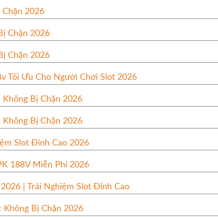
ị Chặn 2026
Bị Chặn 2026
Bị Chặn 2026
v Tối Ưu Cho Người Chơi Slot 2026
c Không Bị Chặn 2026
c Không Bị Chặn 2026
ệm Slot Đỉnh Cao 2026
APK 188V Miễn Phí 2026
2026 | Trải Nghiệm Slot Đỉnh Cao
c Không Bị Chặn 2026